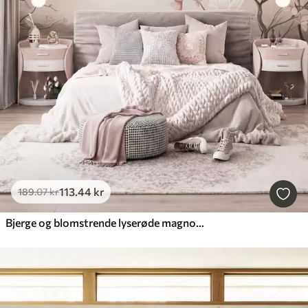
113
.44
kr
189
.07
kr
Bjerge og blomstrende lyserøde magnoliagrene, et landskab med dybde og tekstur