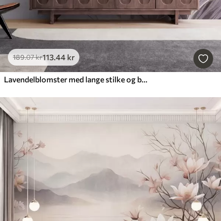
113
.44
kr
189
.07
kr
Lavendelblomster med lange stilke og blade, kunstværk i bløde pastelfarver med struktur