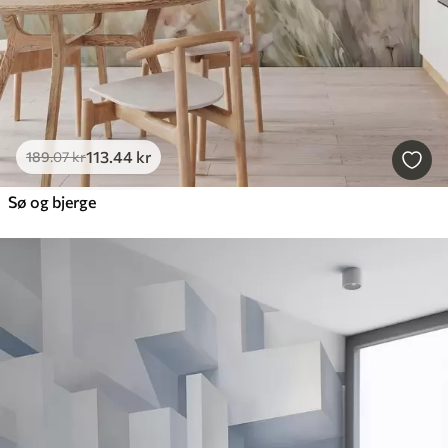
113
.44
kr
189
.07
kr
Sø og bjerge