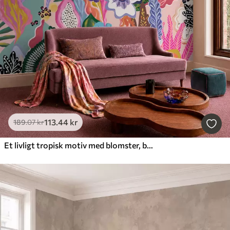
113
.44
kr
189
.07
kr
Et livligt tropisk motiv med blomster, blade og farverige frugter