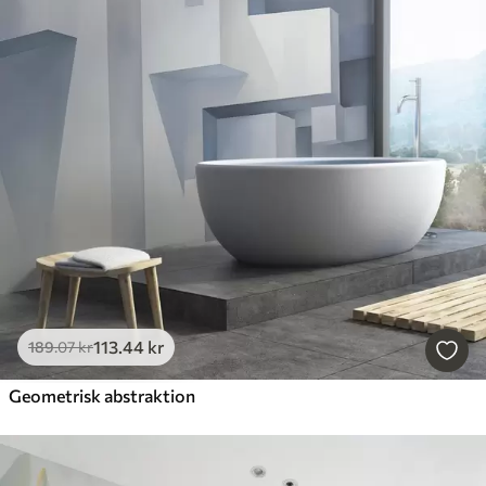
113
.44
kr
189
.07
kr
Geometrisk abstraktion