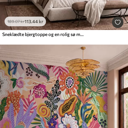
113
.44
kr
189
.07
kr
Sneklædte bjergtoppe og en rolig sø med et spejlblankt overflade