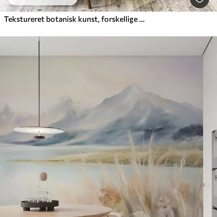
Tekstureret botanisk kunst, forskellige planter og blade i brune og beige nuancer