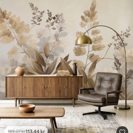
113
.44
kr
189
.07
kr