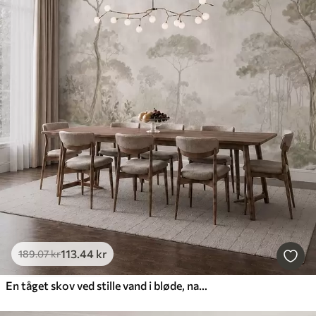
113
.44
kr
189
.07
kr
En tåget skov ved stille vand i bløde, naturlige pastelfarver