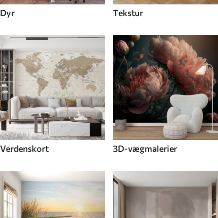
Dyr
Tekstur
Verdenskort
3D-vægmalerier