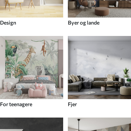
Design
Byer og lande
For teenagere
Fjer