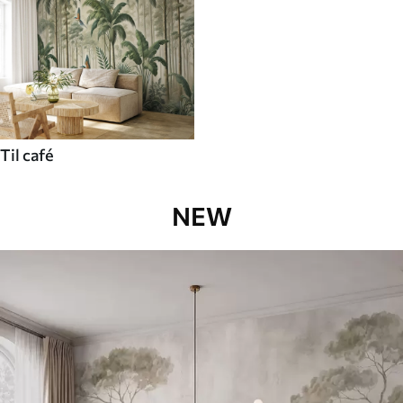
Til café
NEW