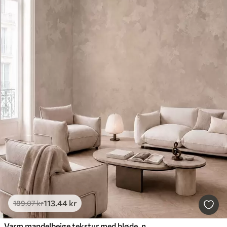
113
.44
kr
189
.07
kr
Varm mandelbeige tekstur med bløde, naturlige farveovergange