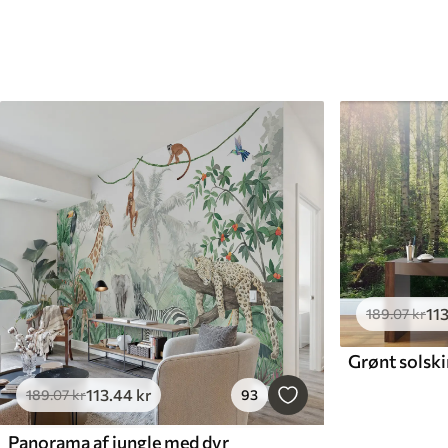
11
189
.07
kr
Grønt solski
113
.44
kr
189
.07
kr
93
Panorama af jungle med dyr