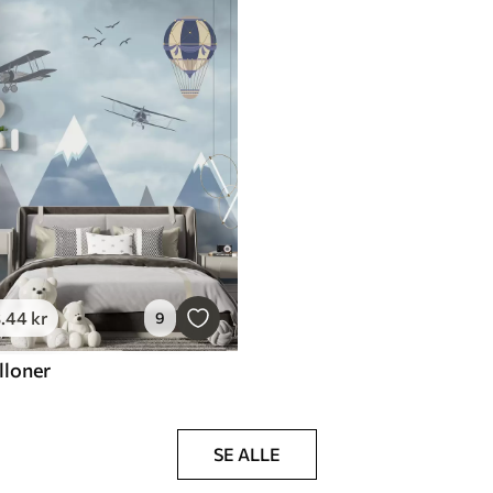
3
.44
kr
9
lloner
SE ALLE