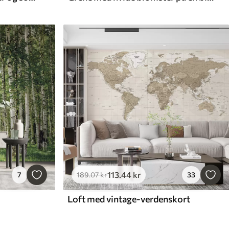
113
.44
kr
7
189
.07
kr
33
Loft med vintage-verdenskort