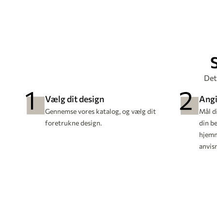
Det 
Vælg dit design
Angi
Gennemse vores katalog, og vælg dit
Mål d
foretrukne design.
din be
hjemm
anvis