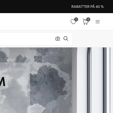
RABATTER PÅ 40 %
0
0
M