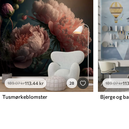
113
.44
kr
11
189
.07
kr
28
189
.07
kr
Tusmørkeblomster
Bjerge og ba