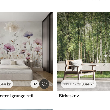
3
.44
kr
113
.44
kr
32
189
.07
kr
ter i grunge-stil
Birkeskov