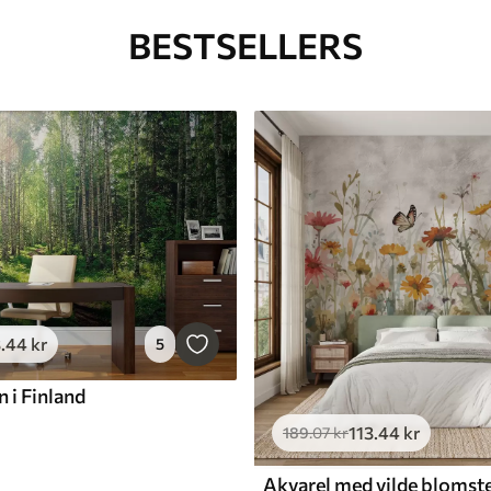
BESTSELLERS
3
.44
kr
5
n i Finland
113
.44
kr
189
.07
kr