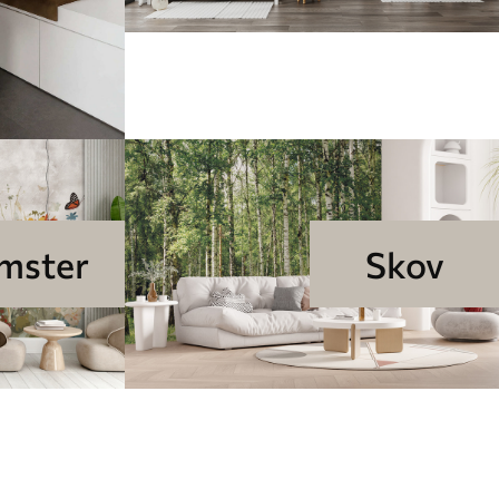
mster
Skov