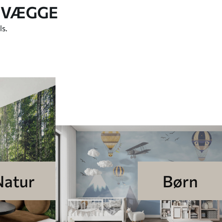
 VÆGGE
ls.
Natur
Børn