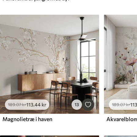
113
.44
kr
11
189
.07
kr
13
189
.07
kr
Magnolietræ i haven
Akvarelbloms