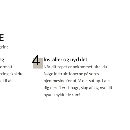
E
trin:
ng
Installer og nyd det
normalt
Når dit tapet er ankommet, skal du
ering skal du
følge instruktionerne på vores
 til at
hjemmeside for at få det sat op. Læn
dig derefter tilbage, slap af, og nyd dit
nyudsmykkede rum!