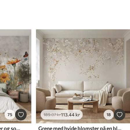
113
.44
kr
75
189
.07
kr
18
Akvarel med vilde blomster og sommerfugle
Grene med hvide blomster på en blød beige baggrund