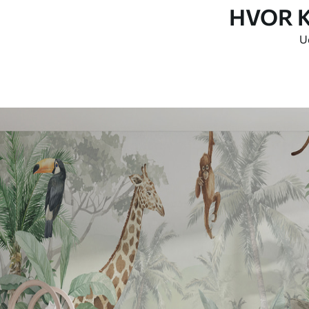
HVOR 
Ud