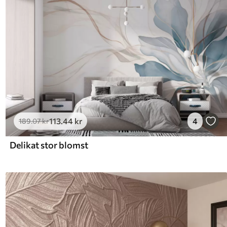
113
.44
kr
4
189
.07
kr
Delikat stor blomst