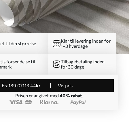
Klar til levering inden for
et til din størrelse
1–3 hverdage
tis forsendelse til
Tilbagebetaling inden
nmark
for 30 dage
fra
189
.07
113
.44
kr
Vis pris
Prisen er angivet med
40% rabat
.