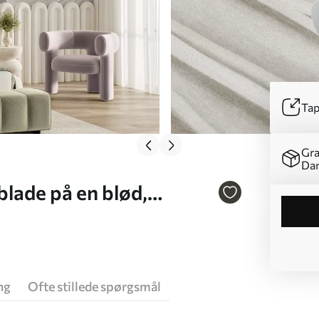
Tap
Gra
Da
blade på en blød,
isk moderne kunst Nr.
ng
Ofte stillede spørgsmål