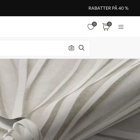
RABATTER PÅ 40 %
0
0