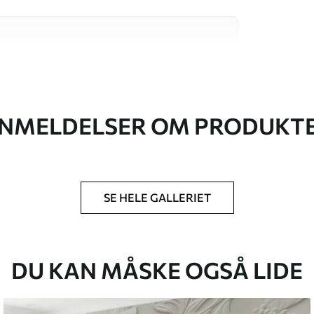
 høj kvalitet, som hver især passer til
. Du kan få flere oplysninger nedenfor eller
NMELDELSER OM PRODUKT
SE HELE GALLERIET
lse, du har angivet, og skæres i identiske
 til 50 cm.
g/eller tapetklæber.
DU KAN MÅSKE OGSÅ LIDE
tigt med en blød svamp. Tapeter med lakfinish