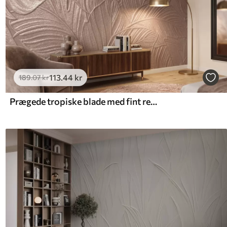
113
.44
kr
189
.07
kr
Prægede tropiske blade med fint relief i varme beige nuancer