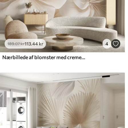
113
.44
kr
4
189
.07
kr
Nærbillede af blomster med cremet struktur og delikate, flydende kronblade, der skaber et blødt, elegant og struktureret blomsterarrangement