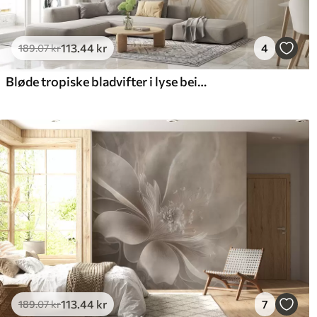
113
.44
kr
4
189
.07
kr
Bløde tropiske bladvifter i lyse beige og blålige toner
113
.44
kr
7
189
.07
kr