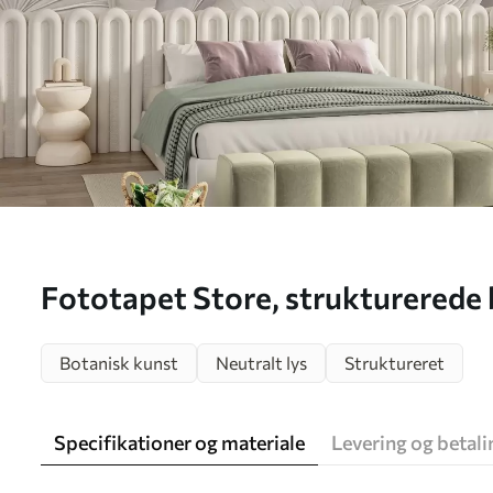
Fototapet Store, strukturerede 
afdæmpet baggrund – minimalist
Botanisk kunst
Neutralt lys
Struktureret
w09897
Specifikationer og materiale
Levering og betali