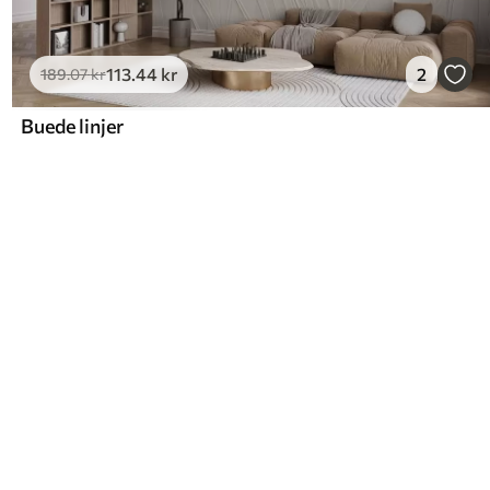
113
.44
kr
2
189
.07
kr
Buede linjer