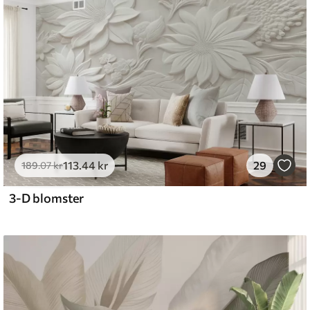
emium
8
.33
269
.00
kr
/m²
113
.44
kr
29
l and Stick
189
.07
kr
6
.67
400
.00
kr
/m²
3-D blomster