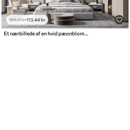
113
.44
kr
189
.07
kr
Et nærbillede af en hvid pæonblomst med sarte kronblade og vanddråber