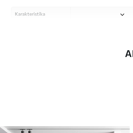
Karakteristika
Materiale
Vælg mellem tre materialer af
forskellige rum og budgetter
under tilpasningsprocessen.
A
Forfatter
UWALLS
Artikel nummer
w09897
Produktion
Billedet printes i den større
strimler med en bredde på op
Derudover
Du kan tilføje en lakering o
Rengøring
Tapetet kan rengøres forsig
kan rengøres med vand.