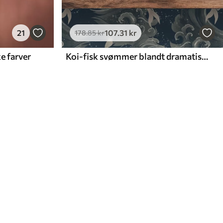
21
107
.31
kr
178
.85
kr
e farver
Koi-fisk svømmer blandt dramatiske havbølger