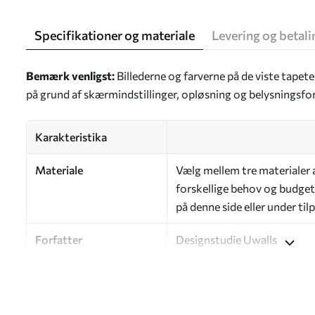
Specifikationer og materiale
Levering og betali
Bemærk venligst:
Billederne og farverne på de viste tapet
på grund af skærmindstillinger, opløsning og belysningsfo
Karakteristika
Materiale
Vælg mellem tre materialer af
forskellige behov og budgett
på denne side eller under ti
Forfatter
Designstudie Uwalls
Artikelnummer
a00327
Efterbehandling
Halvmat.