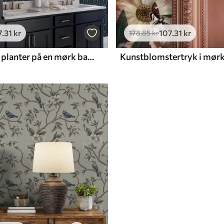
7
.31
kr
107
.31
kr
178
.85
kr
Hvide og blå planter på en mørk baggrund
Kunstblomstertryk i mørk