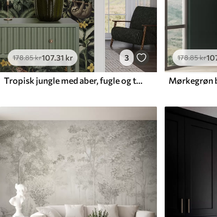
107
.31
kr
3
10
178
.85
kr
178
.85
kr
Tropisk jungle med aber, fugle og tæt bevoksning