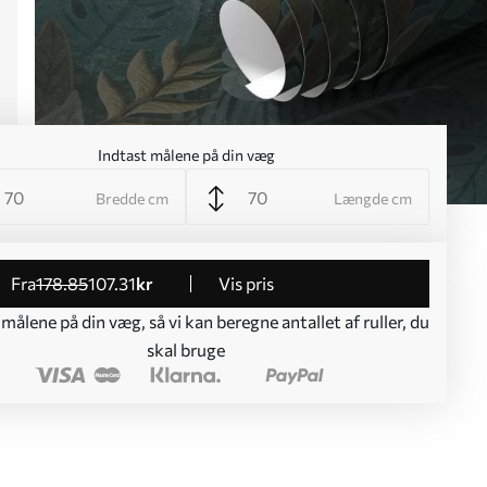
Indtast målene på din væg
Bredde cm
Længde cm
fra
178
.85
107
.31
kr
Vis pris
 målene på din væg, så vi kan beregne antallet af ruller, du
skal bruge