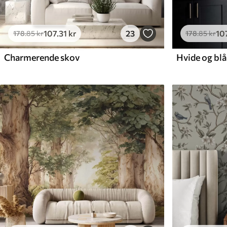
107
.31
kr
23
10
178
.85
kr
178
.85
kr
Charmerende skov