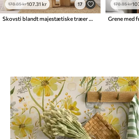
107
.31
kr
17
10
178
.85
kr
178
.85
kr
Skovsti blandt majestætiske træer i akvarelstil