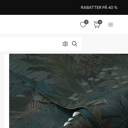
RABATTER PÅ 40 %
0
0