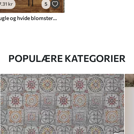
7
.31
kr
5
Grene med fugle og hvide blomster på en sart baggrund
POPULÆRE KATEGORIER