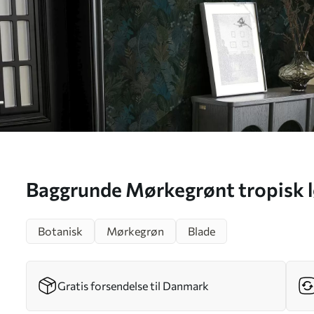
Baggrunde Mørkegrønt tropisk l
accenter Nr. a00327
Botanisk
Mørkegrøn
Blade
Gratis forsendelse til Danmark