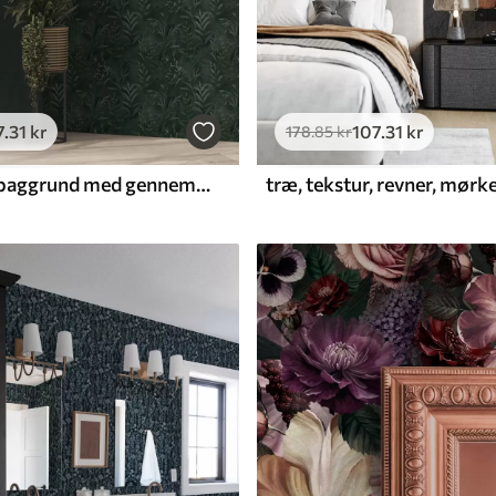
7
.31
kr
107
.31
kr
178
.85
kr
Mørkegrøn baggrund med gennemsigtige bladgrene