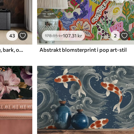
43
107
.31
kr
2
178
.85
kr
træ, tekstur, revner, mørke, bark, overflade
Abstrakt blomsterprint i pop art-stil