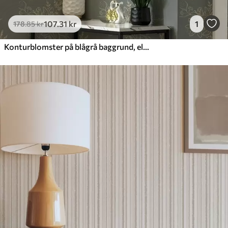
107
.31
kr
1
178
.85
kr
Konturblomster på blågrå baggrund, elegant botanisk mønster