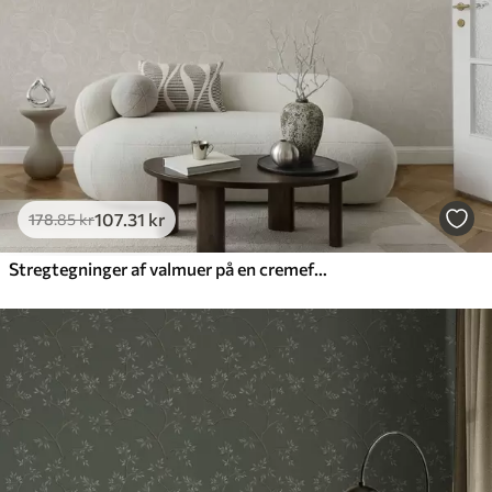
107
.31
kr
178
.85
kr
Stregtegninger af valmuer på en cremefarvet baggrund