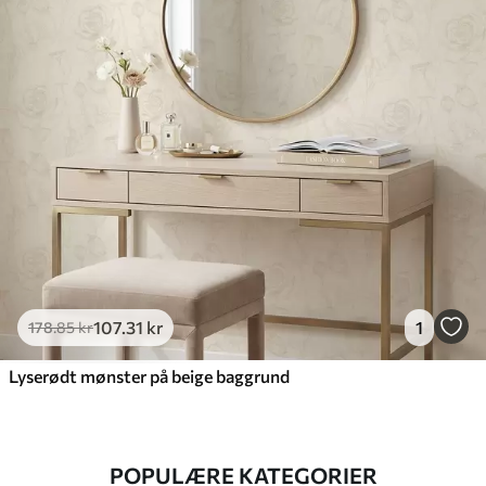
107
.31
kr
1
178
.85
kr
Lyserødt mønster på beige baggrund
POPULÆRE KATEGORIER