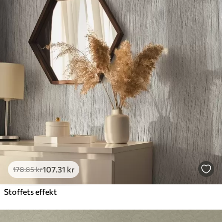
107
.31
kr
178
.85
kr
Stoffets effekt