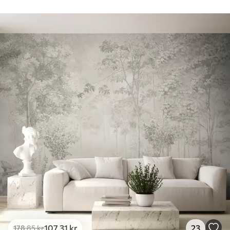
107
.31
kr
23
178
.85
kr