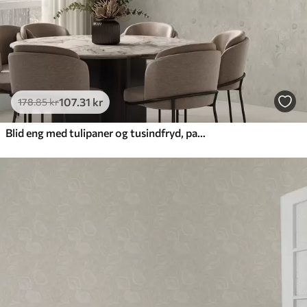
107
.31
kr
178
.85
kr
Blid eng med tulipaner og tusindfryd, pastelfarvet salvie