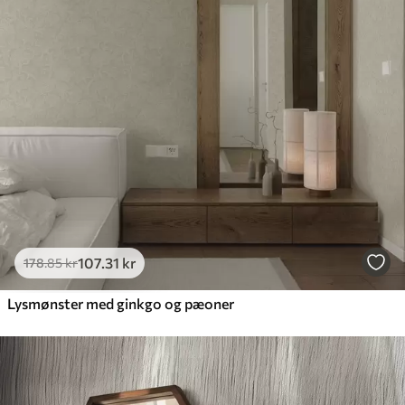
Tilgængelige materialer
Standard
365
.00
219
.00
kr
/m²
Premium
448
.33
269
.00
kr
/m²
Premium vinyl
516
.67
310
.00
kr
/m²
107
.31
kr
178
.85
kr
Lysmønster med ginkgo og pæoner