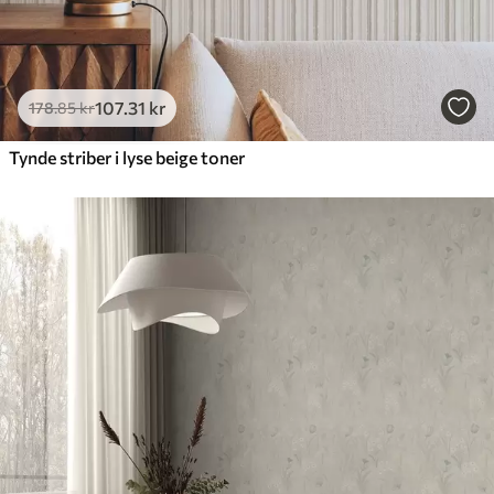
107
.31
kr
178
.85
kr
Tynde striber i lyse beige toner