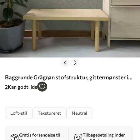
Baggrunde Grågrøn stofstruktur, gittermønster i
hør Nr. a00235
2
Kan godt lide
Loft-stil
Tekstureret
Neutral
Gratis forsendelse til
Tilbagebetaling inden