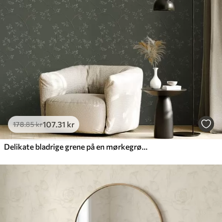
107
.31
kr
178
.85
kr
Delikate bladrige grene på en mørkegrøn baggrund