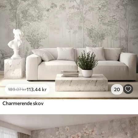
113
.44
kr
20
189
.07
kr
Charmerende skov