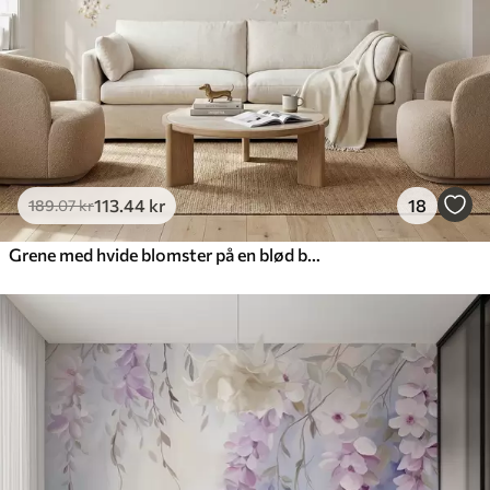
Premium vinyl
516
.67
310
.00
kr
/m²
Peel and Stick
666
.67
400
.00
kr
/m²
113
.44
kr
18
189
.07
kr
Grene med hvide blomster på en blød beige baggrund