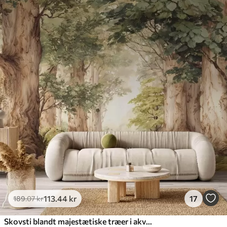
113
.44
kr
17
189
.07
kr
Skovsti blandt majestætiske træer i akvarelstil