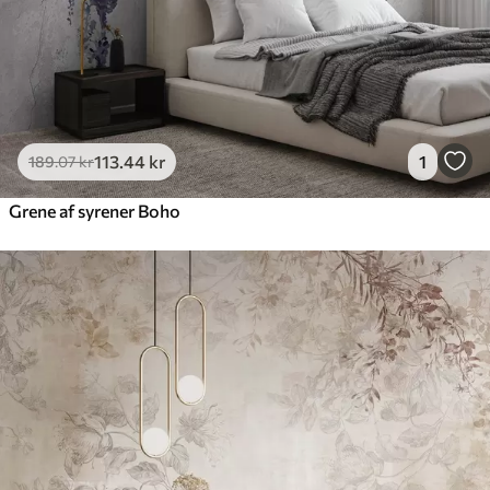
113
.44
kr
1
189
.07
kr
Grene af syrener Boho