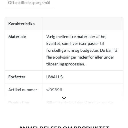
Ofte stillede spørgsmål
Karakteristika
Materiale
Vælg mellem tre materialer af høj
kvalitet, som hver især passer til
forskellige rum og budgetter. Du kan få
flere oplysninger nedenfor eller under
tilpasningsprocessen.
Forfatter
UWALLS
Artikel nummer
w09896
Produktion
Billedet printes i den størrelse, du har
angivet, og skæres i identiske strimler
med en bredde på op til 50 cm.