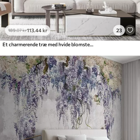
113
.44
kr
23
189
.07
kr
Et charmerende træ med hvide blomster på baggrund af skyer i en interessant stil i sarte varme farver