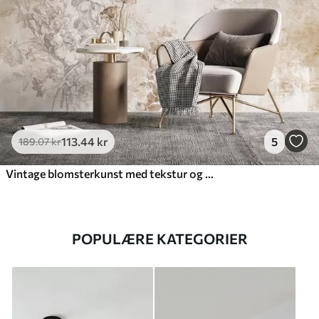
113
.44
kr
5
189
.07
kr
Vintage blomsterkunst med tekstur og illustrationer af delikate haveblomster og blade i tegnet stil, bløde pastelfarver i beige og sepia
POPULÆRE KATEGORIER