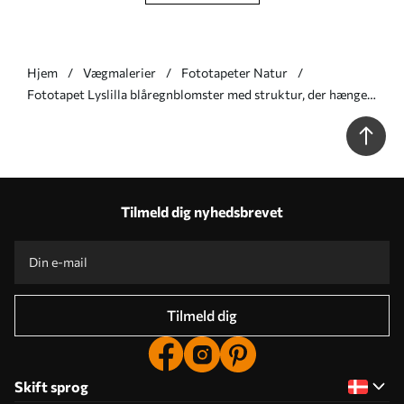
Hjem
Vægmalerier
Fototapeter Natur
Fototapet Lyslilla blåregnblomster med struktur, der hænger
ned sammen med grønne blade, på en pastelfarvet baggrund
Nr. w09896
Tilmeld dig nyhedsbrevet
Tilmeld dig
Skift sprog