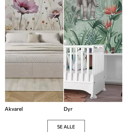
Akvarel
Dyr
SE ALLE