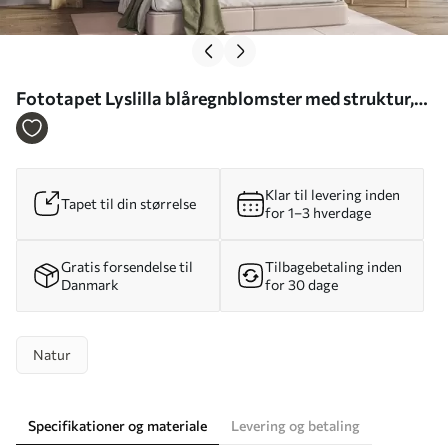
Fototapet Lyslilla blåregnblomster med struktur,
der hænger ned sammen med grønne blade, på en
pastelfarvet baggrund Nr. w09896
Klar til levering inden
Tapet til din størrelse
for 1–3 hverdage
Gratis forsendelse til
Tilbagebetaling inden
Danmark
for 30 dage
Natur
Specifikationer og materiale
Levering og betaling