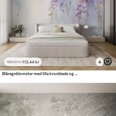
113
.44
kr
4
189
.07
kr
Blåregnblomster med lilla kronblade og grønne blade, der hænger fra grene, bløde pastelfarver, pastelfarvet baggrund