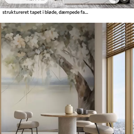
struktureret tapet i bløde, dæmpede farver med sarte blåregnblomster og -grene