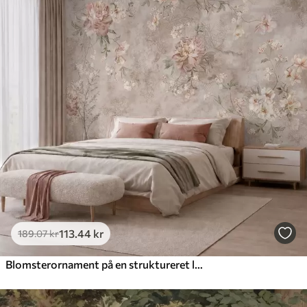
113
.44
kr
189
.07
kr
Blomsterornament på en struktureret lys baggrund