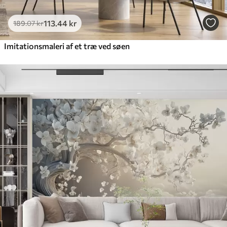
113
.44
kr
189
.07
kr
Imitationsmaleri af et træ ved søen