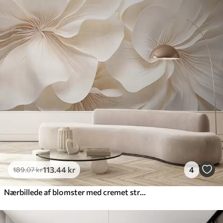
113
.44
kr
4
189
.07
kr
Nærbillede af blomster med cremet struktur og delikate, flydende kronblade, der skaber et blødt, elegant og struktureret blomsterarrangement