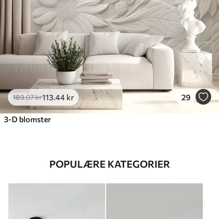
113
.44
kr
29
189
.07
kr
3-D blomster
POPULÆRE KATEGORIER