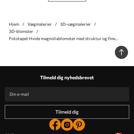
Hjem
Vægmalerier
3D-vægmalerier
3D-blomster
Fototapet Hvide magnoliablomster med struktur og fine
kronblade på en sløret, lys baggrund Nr. w09771
Tilmeld dig nyhedsbrevet
Tilmeld dig