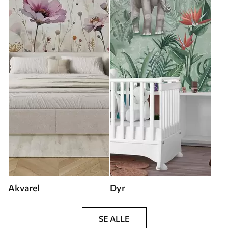
Akvarel
Dyr
SE ALLE