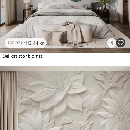
113
.44
kr
4
189
.07
kr
Delikat stor blomst