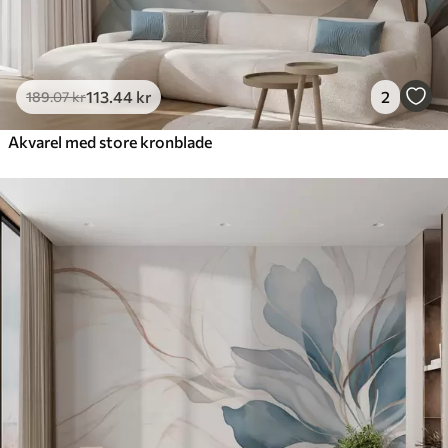
113
.44
kr
2
189
.07
kr
Akvarel med store kronblade