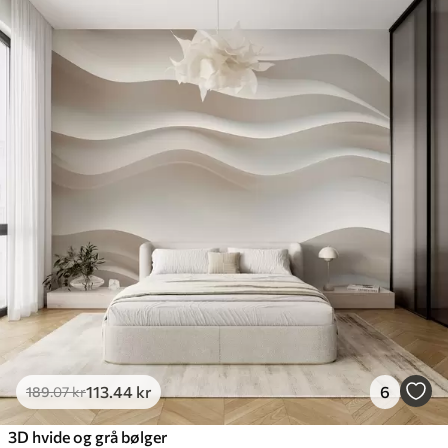
113
.44
kr
6
189
.07
kr
3D hvide og grå bølger