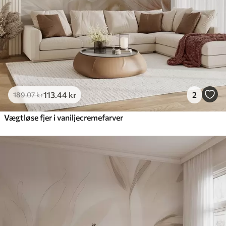
Premium vinyl
516
.67
310
.00
kr
/m²
Peel and Stick
666
.67
400
.00
kr
/m²
113
.44
kr
2
189
.07
kr
Vægtløse fjer i vaniljecremefarver