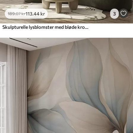
113
.44
kr
3
189
.07
kr
Skulpturelle lysblomster med bløde kronblade