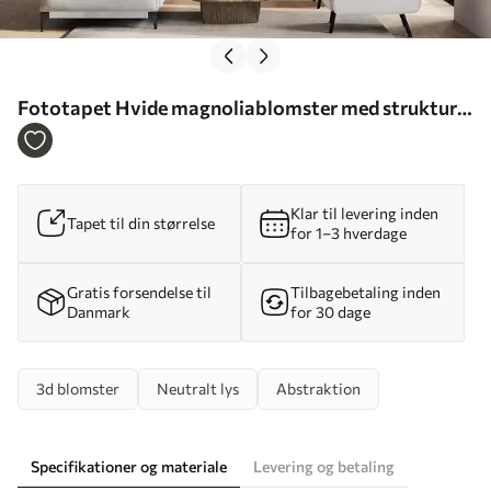
Fototapet Hvide magnoliablomster med struktur
og fine kronblade på en sløret, lys baggrund Nr.
w09771
Klar til levering inden
Tapet til din størrelse
for 1–3 hverdage
Gratis forsendelse til
Tilbagebetaling inden
Danmark
for 30 dage
3d blomster
Neutralt lys
Abstraktion
Specifikationer og materiale
Levering og betaling