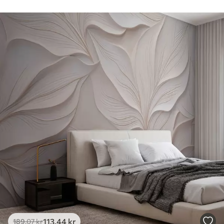
113
.44
kr
189
.07
kr