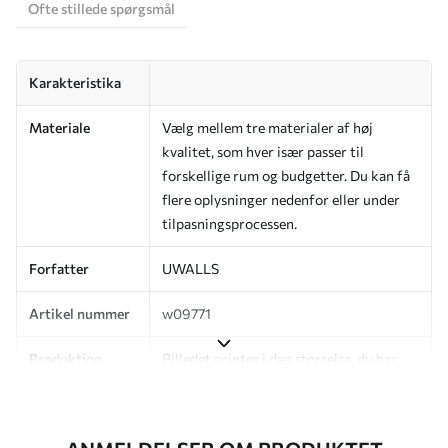
Ofte stillede spørgsmål
Karakteristika
Materiale
Vælg mellem tre materialer af høj
kvalitet, som hver især passer til
forskellige rum og budgetter. Du kan få
flere oplysninger nedenfor eller under
tilpasningsprocessen.
Forfatter
UWALLS
Artikel nummer
w09771
Produktion
Billedet printes i den størrelse, du har
angivet, og skæres i identiske strimler
med en bredde på op til 50 cm.