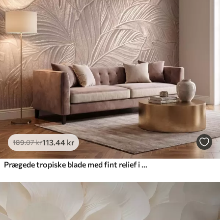
113
.44
kr
189
.07
kr
Prægede tropiske blade med fint relief i varme beige nuancer