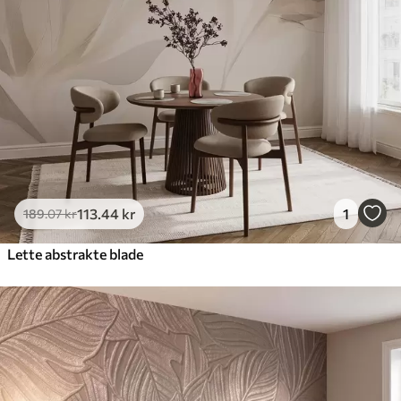
113
.44
kr
1
189
.07
kr
Lette abstrakte blade