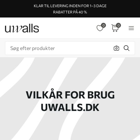
KLAR TIL LEVERING INDEN FOR 1–3 DAGE
RABATTER PÅ 40 %
0
0
VILKÅR FOR BRUG
UWALLS.DK