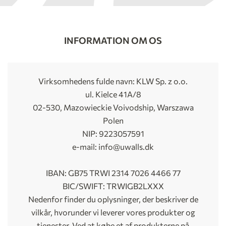
INFORMATION OM OS
Virksomhedens fulde navn: KLW Sp. z o.o.
ul. Kielce 41A/8
02-530, Mazowieckie Voivodship, Warszawa
Polen
NIP: 9223057591
e-mail:
info@uwalls.dk
IBAN: GB75 TRWI 2314 7026 4466 77
BIC/SWIFT: TRWIGB2LXXX
Nedenfor finder du oplysninger, der beskriver de
vilkår, hvorunder vi leverer vores produkter og
tjenester. Ved at købe et af produkterne på