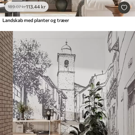
113
.44
kr
189
.07
kr
Landskab med planter og træer