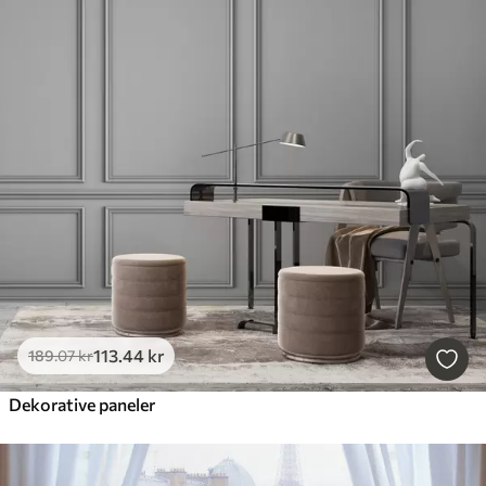
113
.44
kr
189
.07
kr
Dekorative paneler