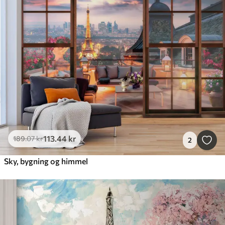
113
.44
kr
189
.07
kr
2
Sky, bygning og himmel