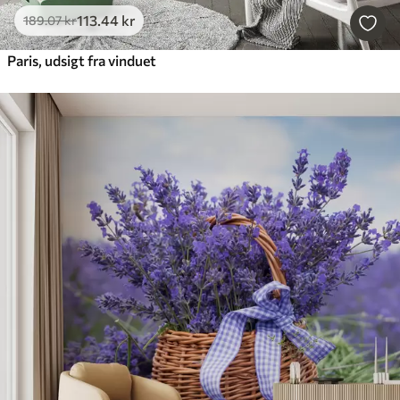
113
.44
kr
189
.07
kr
Paris, udsigt fra vinduet