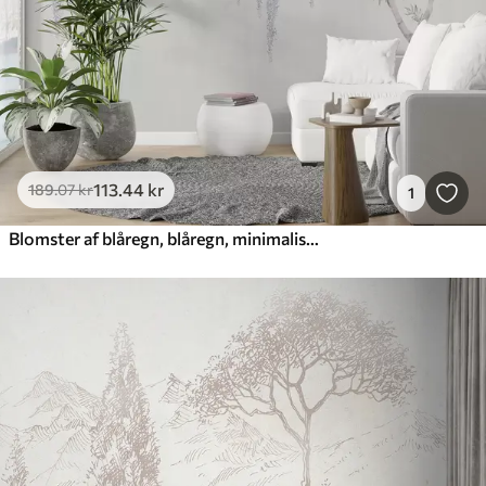
113
.44
kr
189
.07
kr
1
Blomster af blåregn, blåregn, minimalisme, monokrom, loft og japansk stil