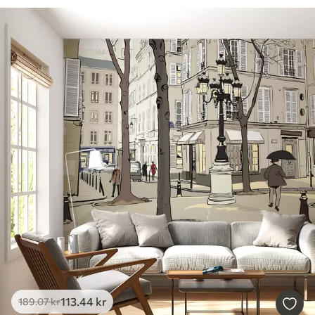
113
.44
kr
189
.07
kr