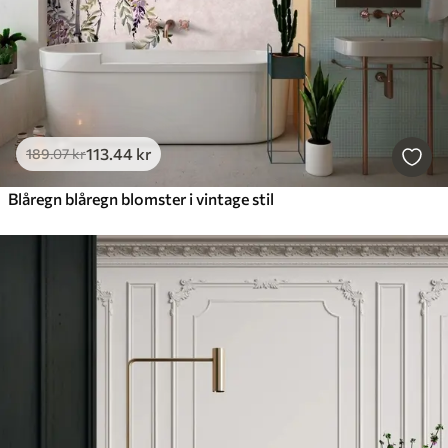
113
.44
kr
189
.07
kr
Blåregn blåregn blomster i vintage stil