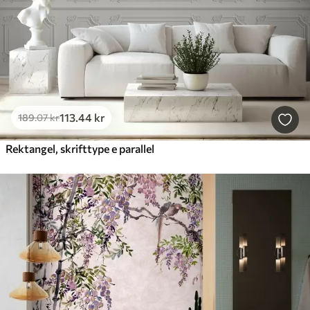
113
.44
kr
189
.07
kr
Rektangel, skrifttype e parallel