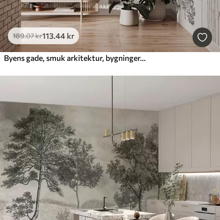
113
.44
kr
189
.07
kr
Byens gade, smuk arkitektur, bygninger, Middelhavet, stregtegning, beige farve