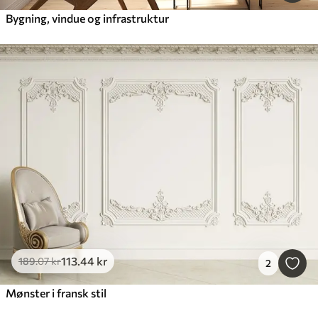
Bygning, vindue og infrastruktur
113
.44
kr
189
.07
kr
2
Mønster i fransk stil