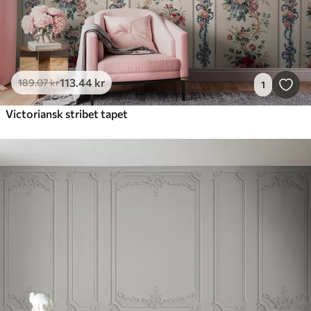
113
.44
kr
189
.07
kr
1
Victoriansk stribet tapet