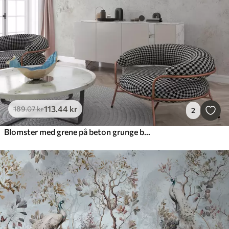
113
.44
kr
189
.07
kr
2
Blomster med grene på beton grunge baggrund minimalisme