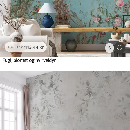
113
.44
kr
189
.07
kr
6
Fugl, blomst og hvirveldyr