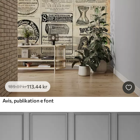
113
.44
kr
189
.07
kr
Avis, publikation e font