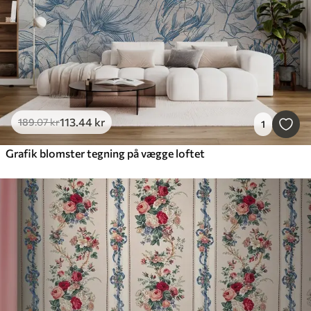
113
.44
kr
189
.07
kr
1
Grafik blomster tegning på vægge loftet