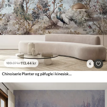
113
.44
kr
189
.07
kr
6
Chinoiserie Planter og påfugle i kinesisk stil