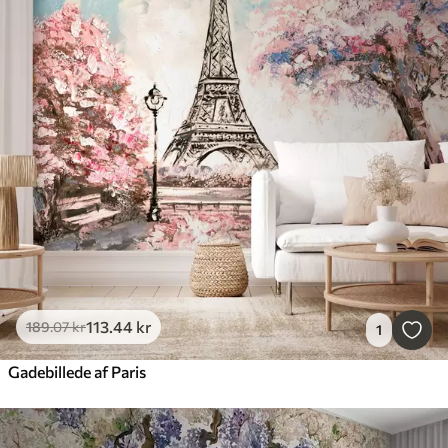
113
.44
kr
189
.07
kr
1
Gadebillede af Paris