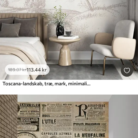
113
.44
kr
189
.07
kr
Toscana-landskab, træ, mark, minimalisme, naturlige beige farver