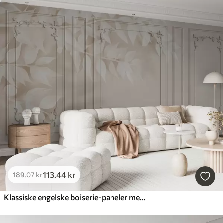
113
.44
kr
189
.07
kr
Klassiske engelske boiserie-paneler med blade