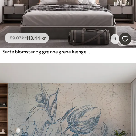
113
.44
kr
189
.07
kr
1
Sarte blomster og grønne grene hænger nedad