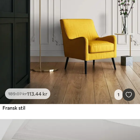
113
.44
kr
189
.07
kr
1
Fransk stil