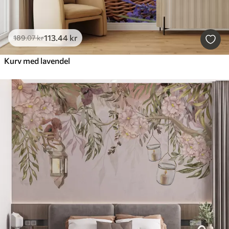
113
.44
kr
189
.07
kr
Kurv med lavendel