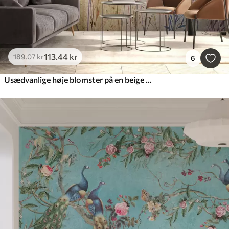
113
.44
kr
189
.07
kr
6
Usædvanlige høje blomster på en beige baggrund