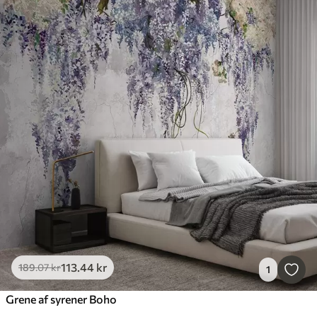
113
.44
kr
189
.07
kr
1
Grene af syrener Boho