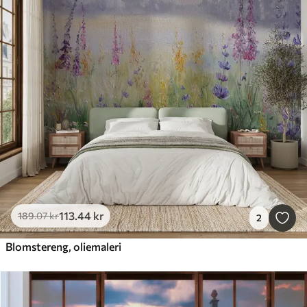
113
.44
kr
189
.07
kr
2
Blomstereng, oliemaleri