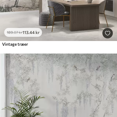
113
.44
kr
189
.07
kr
Vintage træer