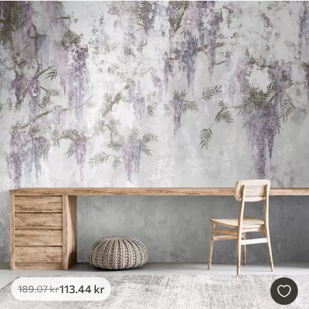
113
.44
kr
189
.07
kr