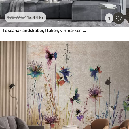
113
.44
kr
189
.07
kr
1
Toscana-landskaber, Italien, vinmarker, natur, gammelt slot, blå farver