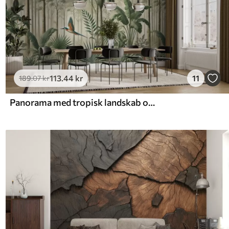
113
.44
kr
11
189
.07
kr
Panorama med tropisk landskab og fugle