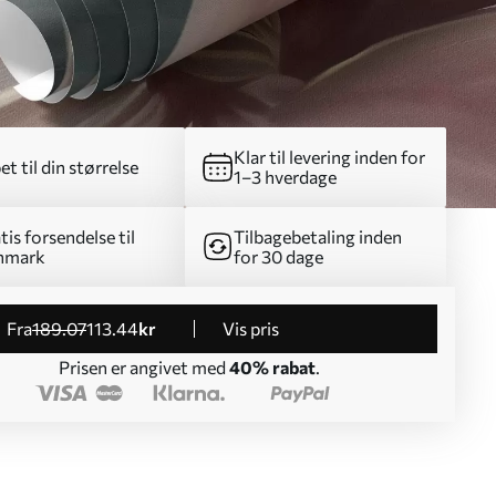
Klar til levering inden for
et til din størrelse
1–3 hverdage
tis forsendelse til
Tilbagebetaling inden
nmark
for 30 dage
fra
189
.07
113
.44
kr
Vis pris
Prisen er angivet med
40% rabat
.