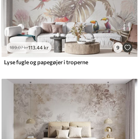
113
.44
kr
9
189
.07
kr
Lyse fugle og papegøjer i troperne