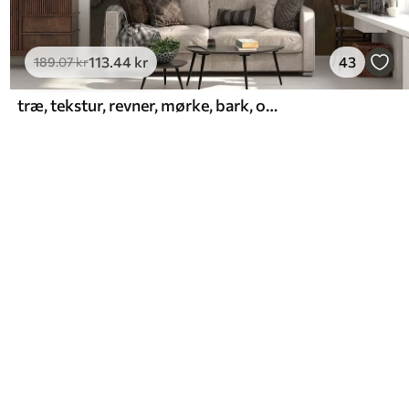
113
.44
kr
43
189
.07
kr
træ, tekstur, revner, mørke, bark, overflade