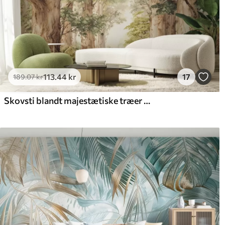
113
.44
kr
17
189
.07
kr
Skovsti blandt majestætiske træer i akvarelstil