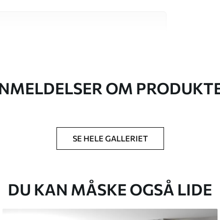
 høj kvalitet, som hver især passer til
. Du kan få flere oplysninger nedenfor eller
NMELDELSER OM PRODUKT
SE HELE GALLERIET
lse, du har angivet, og skæres i identiske
 til 50 cm.
g/eller tapetklæber.
DU KAN MÅSKE OGSÅ LIDE
tigt med en blød svamp. Tapeter med lakfinish