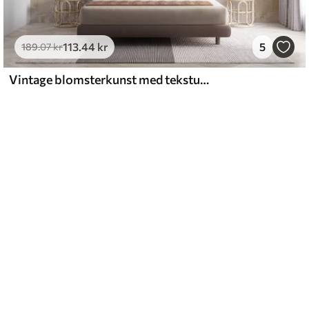
113
.44
kr
5
189
.07
kr
Vintage blomsterkunst med tekstur og illustrationer af delikate haveblomster og blade i tegnet stil, bløde pastelfarver i beige og sepia