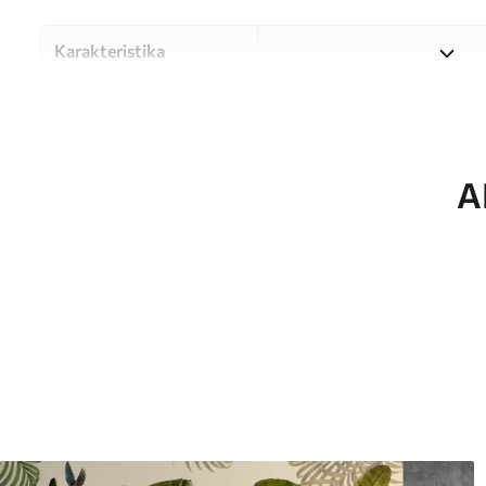
Karakteristika
Materiale
Vælg mellem tre materialer af
forskellige rum og budgetter
under tilpasningsprocessen.
A
Forfatter
UWALLS
Artikel nummer
w05657
Produktion
Billedet printes i den større
strimler med en bredde på op
Derudover
Du kan tilføje en lakering o
Rengøring
Tapetet kan rengøres forsig
kan rengøres med vand.