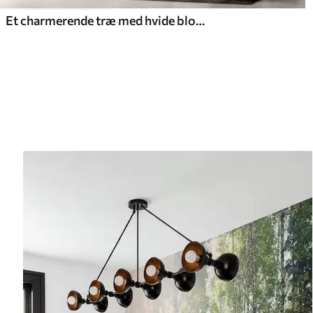
Et charmerende træ med hvide blomster på baggrund af skyer i en interessant stil i sarte varme farver