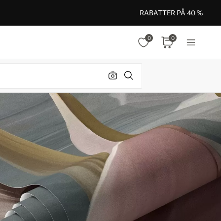
RABATTER PÅ 40 %
0
0