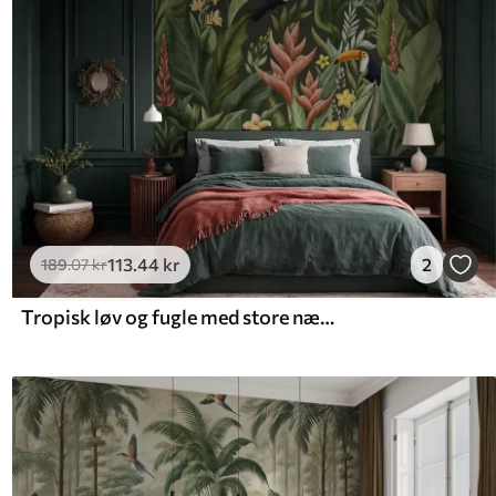
113
.44
kr
2
189
.07
kr
Tropisk løv og fugle med store næb på mørk baggrund