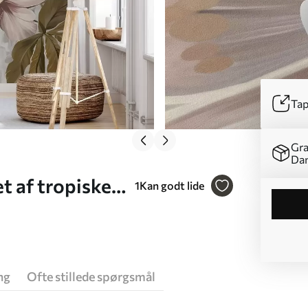
Tap
Gra
Da
t af tropiske
1
Kan godt lide
ng
Ofte stillede spørgsmål