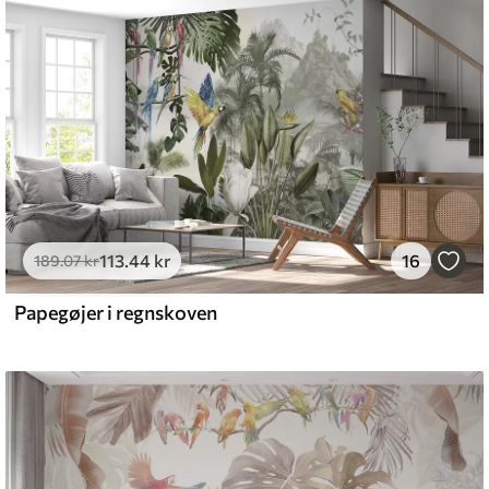
emium
8
.33
269
.00
kr
/m²
113
.44
kr
16
l and Stick
189
.07
kr
6
.67
400
.00
kr
/m²
Papegøjer i regnskoven