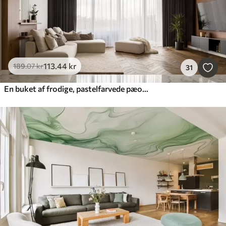
113
.44
kr
189
.07
kr
31
En buket af frodige, pastelfarvede pæoner og andre blomster på en blød, sløret baggrund