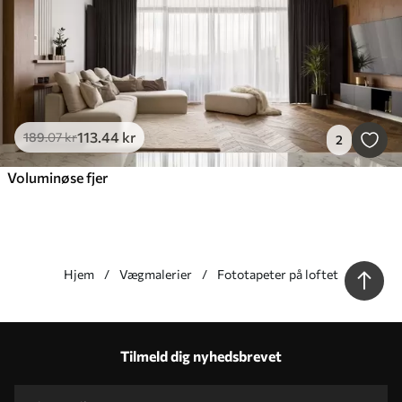
113
.44
kr
189
.07
kr
2
Voluminøse fjer
Hjem
Vægmalerier
Fototapeter på loftet
Vores fordele
Svar på spørgsmål:
1
Tilmeld dig nyhedsbrevet
Produktion efter individuelle størrelser
Tag del i 2025-feriekampagnerne og få rabat
Gratis professionel fotoredigering
Kampagnekoder med rabat på bestilling!