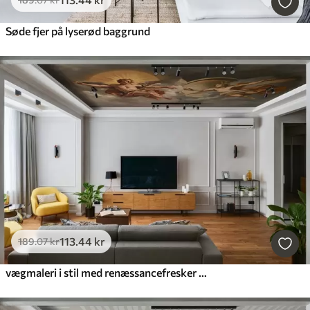
Søde fjer på lyserød baggrund
113
.44
kr
189
.07
kr
vægmaleri i stil med renæssancefresker i beige og mørke nuancer. To mandlige gudefigurer, der rækker ud til hinanden