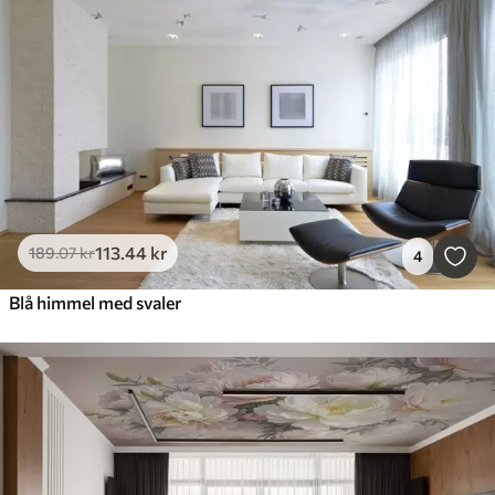
113
.44
kr
189
.07
kr
4
Blå himmel med svaler