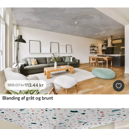
113
.44
kr
189
.07
kr
Blanding af gråt og brunt