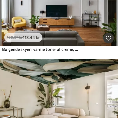
113
.44
kr
189
.07
kr
Bølgende skyer i varme toner af creme, blød fersken og blegt, levende blå himmel