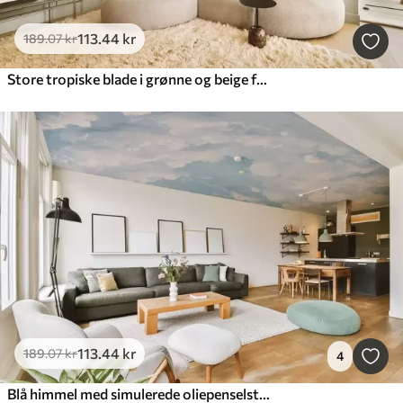
113
.44
kr
189
.07
kr
Store tropiske blade i grønne og beige farver
113
.44
kr
189
.07
kr
4
Blå himmel med simulerede oliepenselstrøg