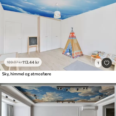
113
.44
kr
189
.07
kr
1
Sky, himmel og atmosfære