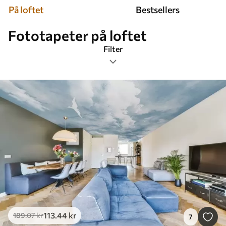
På loftet
Bestsellers
Fototapeter på loftet
Filter
Tags
Billedformat
Farve
Smart
Nulstil alting
113
.44
kr
189
.07
kr
7