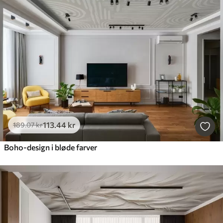
113
.44
kr
189
.07
kr
Boho-design i bløde farver