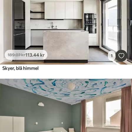
113
.44
kr
189
.07
kr
1
Skyer, blå himmel