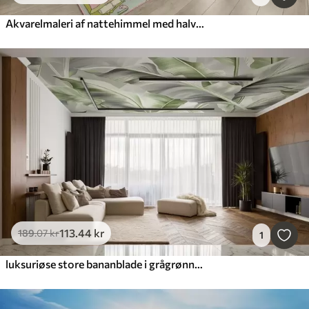
Akvarelmaleri af nattehimmel med halvmåne og lysende stjerner i blå farver
113
.44
kr
189
.07
kr
1
luksuriøse store bananblade i grågrønne toner