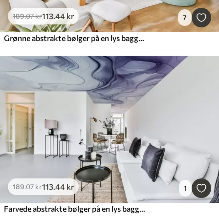
113
.44
kr
189
.07
kr
7
Grønne abstrakte bølger på en lys baggrund
113
.44
kr
189
.07
kr
1
Farvede abstrakte bølger på en lys baggrund