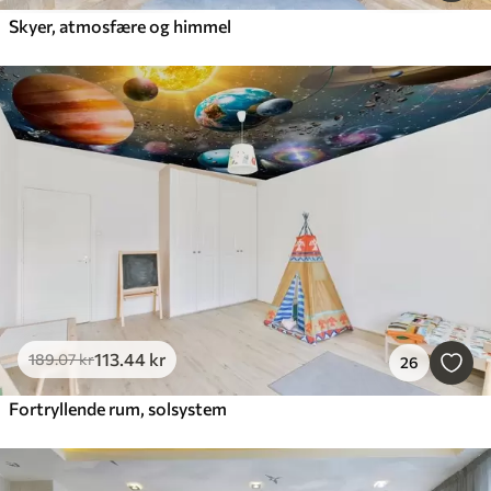
Skyer, atmosfære og himmel
113
.44
kr
189
.07
kr
26
Fortryllende rum, solsystem