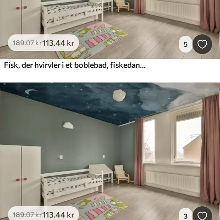
113
.44
kr
189
.07
kr
5
Fisk, der hvirvler i et boblebad, fiskedans, akvarel, haj, abstrakt komposition, minimalisme, blå, grøn farve
113
.44
kr
189
.07
kr
3