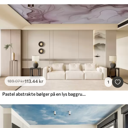
113
.44
kr
189
.07
kr
1
Pastel abstrakte bølger på en lys baggrund