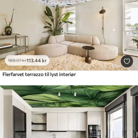
113
.44
kr
189
.07
kr
Flerfarvet terrazzo til lyst interiør