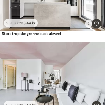
113
.44
kr
189
.07
kr
2
Store tropiske grønne blade akvarel
113
.44
kr
189
.07
kr