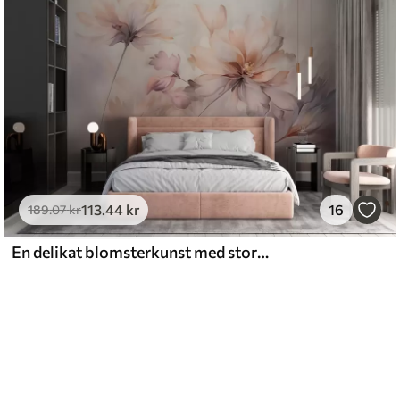
113
.44
kr
16
189
.07
kr
En delikat blomsterkunst med store pastelfarvede blomster med gennemskinnelige kronblade, bløde stilke og en blid diffus baggrund