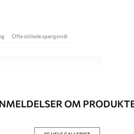
ng
Ofte stillede spørgsmål
 høj kvalitet, som hver især passer til
. Du kan få flere oplysninger nedenfor eller
NMELDELSER OM PRODUKT