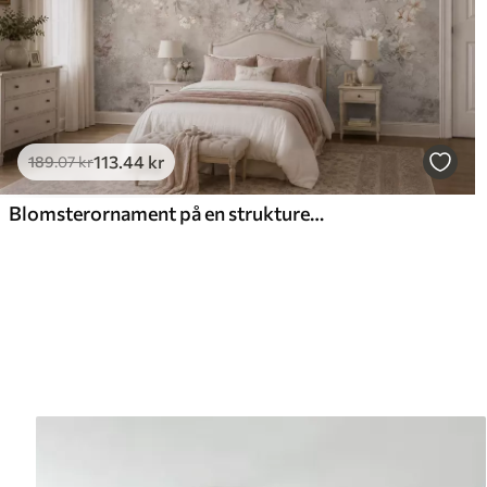
113
.44
kr
189
.07
kr
Blomsterornament på en struktureret lys baggrund