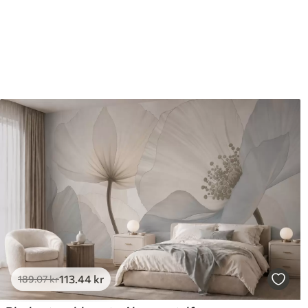
Efterbehandling
Halvmat.
Produktion
Billedet printes i den større
strimler med en bredde på op
Derudover
Du kan tilføje en lakering o
Rengøring
Tapetet kan rengøres forsig
kan rengøres med vand.
Anvendelsesmetode
Problemfri anvendelse
Tilgængelige materialer
Standard
Pr
385
.83
44
231
.50
kr
/m²
113
.44
kr
189
.07
kr