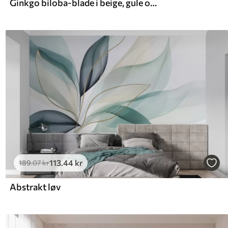
Ginkgo biloba-blade i beige, gule og brune toner, delikat struktureret akvareleffekt, lys baggrund
113
.44
kr
189
.07
kr
Abstrakt løv