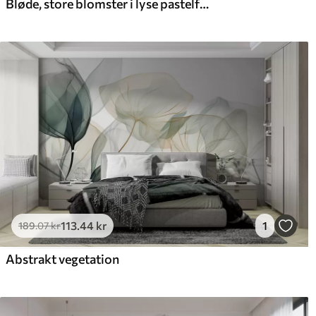
Bløde, store blomster i lyse pastelfarver
Premium vinyl
Pee
516
.67
66
310
.00
kr
/m²
113
.44
kr
1
189
.07
kr
Abstrakt vegetation