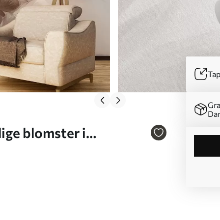
Tap
Gra
Da
ige blomster i
 fjeragtige blade og