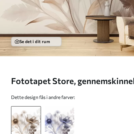
Se det i dit rum
Fototapet Store, gennemskinnel
sepiafarver med sarte kronblade,
Dette design fås i andre farver:
mindre blomster Nr. w09900