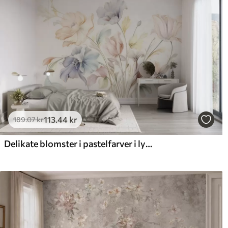
113
.44
kr
189
.07
kr
Delikate blomster i pastelfarver i lyserødt, blåt og gult med grønne blade på en lys baggrund