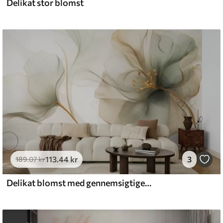
Delikat stor blomst
l and Stick
6
.67
400
.00
kr
/m²
113
.44
kr
3
189
.07
kr
Delikat blomst med gennemsigtige kronblade