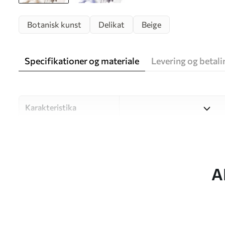
Botanisk kunst
Delikat
Beige
Specifikationer og materiale
Levering og betali
Karakteristika
Materiale
Vælg mellem tre materialer af
forskellige rum og budgetter
under tilpasningsprocessen.
A
Forfatter
UWALLS
Artikel nummer
w09900