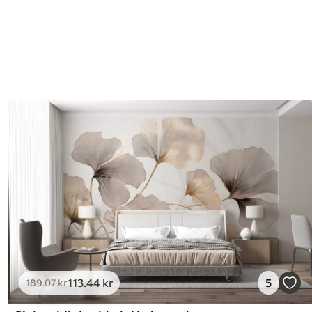
113
.44
kr
5
189
.07
kr