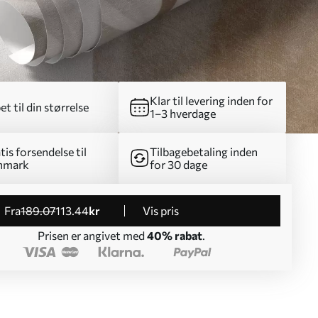
Klar til levering inden for
et til din størrelse
1–3 hverdage
tis forsendelse til
Tilbagebetaling inden
nmark
for 30 dage
fra
189
.07
113
.44
kr
Vis pris
Prisen er angivet med
40% rabat
.