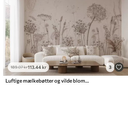
113
.44
kr
3
189
.07
kr
Luftige mælkebøtter og vilde blomster i akvarel-stil