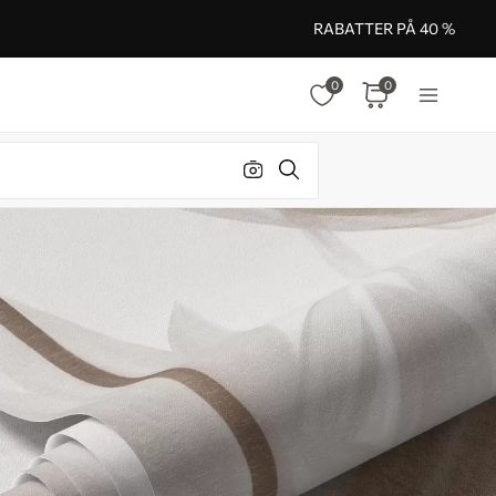
RABATTER PÅ 40 %
0
0