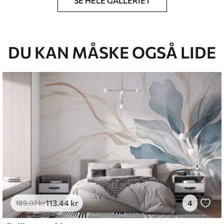
SE HELE GALLERIET
lse, du har angivet, og skæres i identiske
 til 50 cm.
DU KAN MÅSKE OGSÅ LIDE
g/eller tapetklæber.
tigt med en blød svamp. Tapeter med lakfinish
emium
8
.33
269
.00
kr
/m²
113
.44
kr
4
189
.07
kr