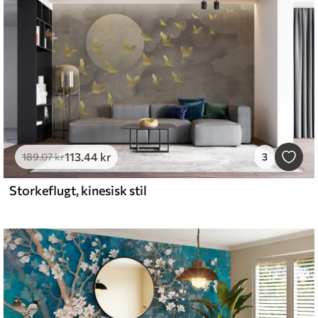
113
.44
kr
189
.07
kr
3
Storkeflugt, kinesisk stil