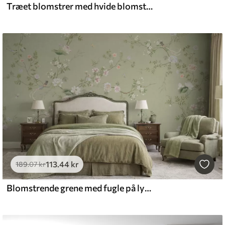
Træet blomstrer med hvide blomster
113
.44
kr
189
.07
kr
Blomstrende grene med fugle på lysegrøn baggrund