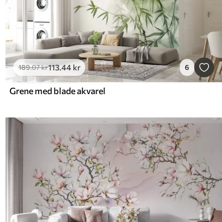
113
.44
kr
189
.07
kr
6
Grene med blade akvarel