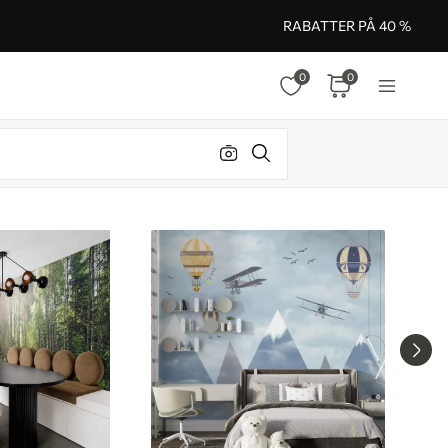
RABATTER PÅ 40 %
0
0