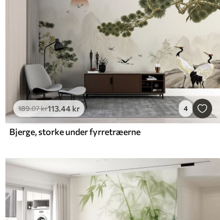
113
.44
kr
189
.07
kr
4
Bjerge, storke under fyrretræerne