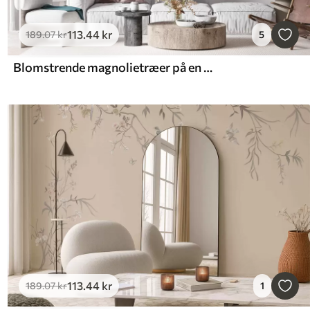
113
.44
kr
189
.07
kr
5
Blomstrende magnolietræer på en marmorbaggrund
113
.44
kr
189
.07
kr
1