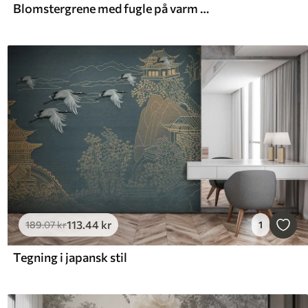
Blomstergrene med fugle på varm beige baggrund
113
.44
kr
189
.07
kr
1
Tegning i japansk stil