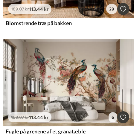
113
.44
kr
189
.07
kr
29
Blomstrende træ på bakken
113
.44
kr
189
.07
kr
6
Fugle på grenene af et granatæble