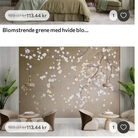
113
.44
kr
189
.07
kr
1
Blomstrende grene med hvide blomster og fugle på grønt
113
.44
kr
189
.07
kr
1