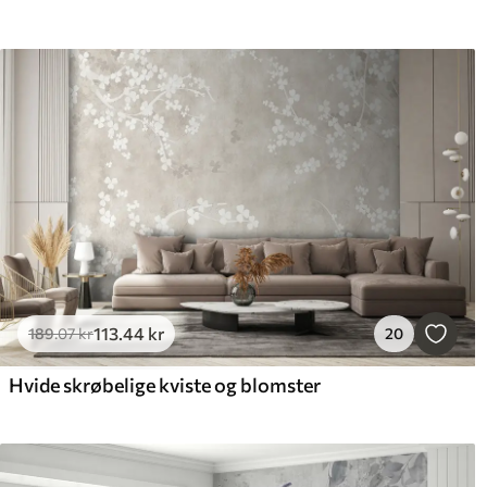
113
.44
kr
189
.07
kr
20
Hvide skrøbelige kviste og blomster