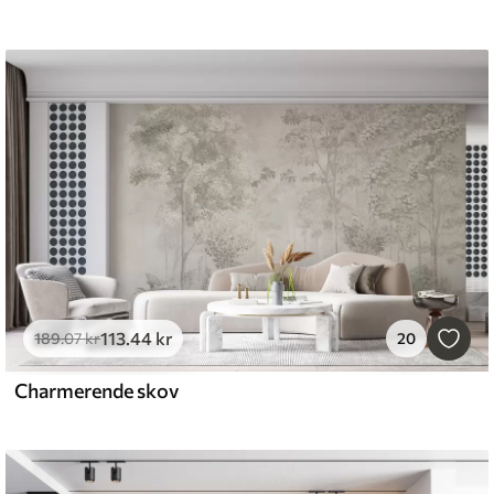
113
.44
kr
189
.07
kr
20
Charmerende skov