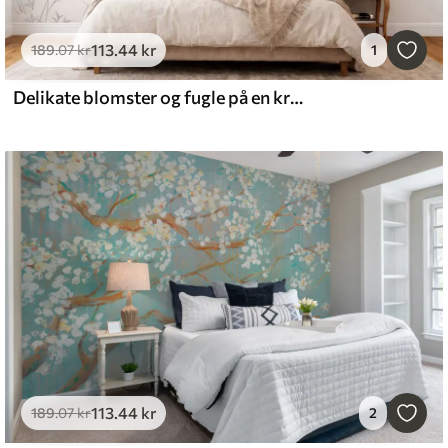
113
.44
kr
189
.07
kr
1
Delikate blomster og fugle på en kridtbaggrund
113
.44
kr
189
.07
kr
2