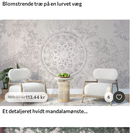
Blomstrende træ på en lurvet væg
113
.44
kr
189
.07
kr
6
Et detaljeret hvidt mandalamønster på en lysegrå tekstureret vintage baggrund