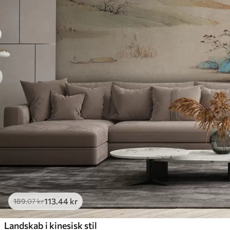
113
.44
kr
189
.07
kr
Landskab i kinesisk stil