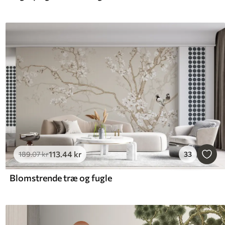
113
.44
kr
189
.07
kr
33
Blomstrende træ og fugle