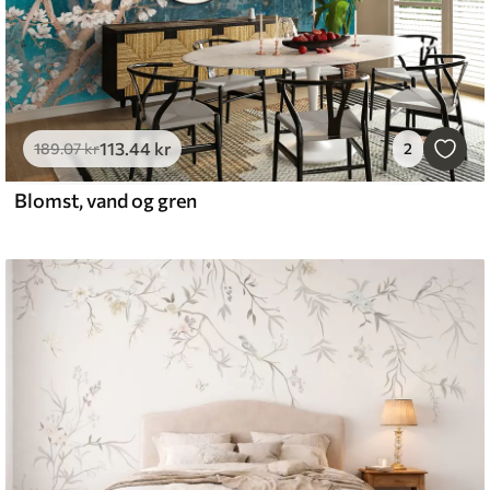
113
.44
kr
189
.07
kr
2
Blomst, vand og gren