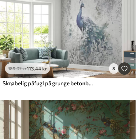
113
.44
kr
189
.07
kr
8
Skrøbelig påfugl på grunge betonbaggrund