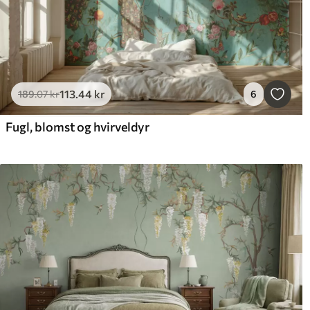
113
.44
kr
189
.07
kr
6
Fugl, blomst og hvirveldyr