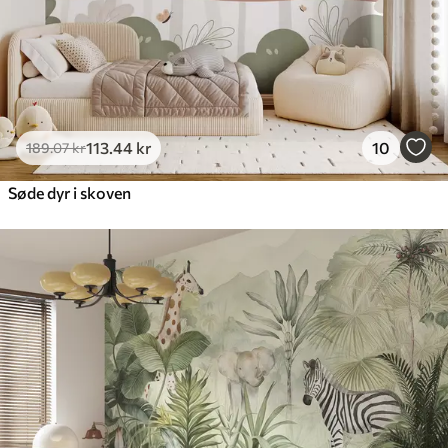
113
.44
kr
10
189
.07
kr
Søde dyr i skoven