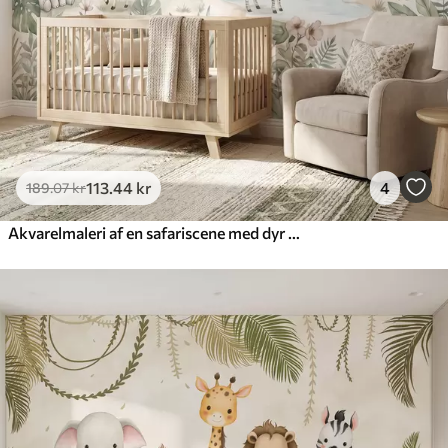
Premium vinyl
516
.67
310
.00
kr
/m²
Peel and Stick
666
.67
400
.00
kr
/m²
113
.44
kr
4
189
.07
kr
Akvarelmaleri af en safariscene med dyr i sarte pastelfarver, herunder en giraf, en elefantunge, en zebra og en løveunge