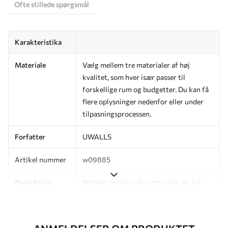
Ofte stillede spørgsmål
Karakteristika
Materiale
Vælg mellem tre materialer af høj
kvalitet, som hver især passer til
forskellige rum og budgetter. Du kan få
flere oplysninger nedenfor eller under
tilpasningsprocessen.
Forfatter
UWALLS
Artikel nummer
w09885
Produktion
Billedet printes i den størrelse, du har
angivet, og skæres i identiske strimler
med en bredde på op til 50 cm.