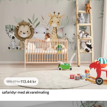
113
.44
kr
189
.07
kr
safaridyr med akvarelmaling