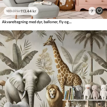
113
.44
kr
7
189
.07
kr
Akvareltegning med dyr, balloner, fly og bil