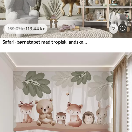
113
.44
kr
2
189
.07
kr
Safari-børnetapet med tropisk landskab og forskellige dyr i elegante farver