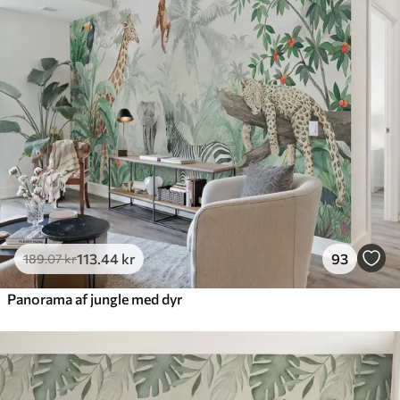
113
.44
kr
93
189
.07
kr
Panorama af jungle med dyr