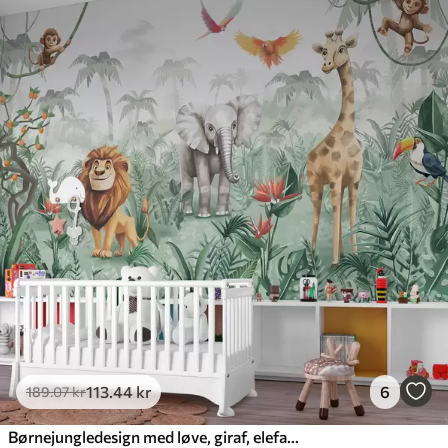
113
.44
kr
6
189
.07
kr
Børnejungledesign med løve, giraf, elefant og papegøjer