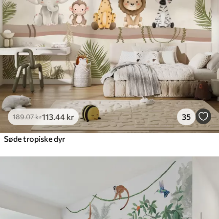
113
.44
kr
35
189
.07
kr
Søde tropiske dyr