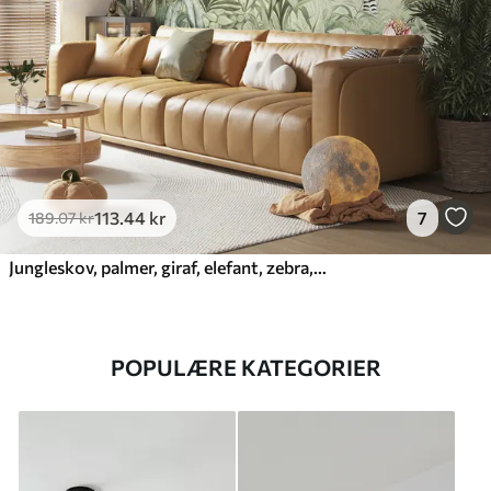
113
.44
kr
7
189
.07
kr
Jungleskov, palmer, giraf, elefant, zebra, akvarel, grønt, banantræ, blomster
POPULÆRE KATEGORIER