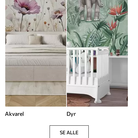
Akvarel
Dyr
SE ALLE