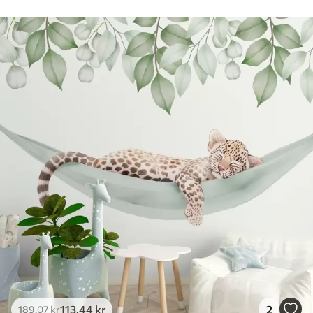
113
.44
kr
2
189
.07
kr