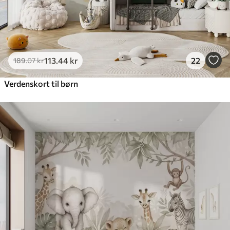
113
.44
kr
22
189
.07
kr
Verdenskort til børn