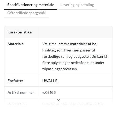
Specifikationer og materiale
Levering og betaling
Ofte stillede spørgsmål
Karakteristika
Materiale
Vælg mellem tre materialer af høj
kvalitet, som hver især passer til
forskellige rum og budgetter. Du kan få
flere oplysninger nedenfor eller under
tilpasningsprocessen.
Forfatter
UWALLS
Artikel nummer
w03166
Produktion
Billedet printes i den størrelse, du har
angivet, og skæres i identiske strimler
med en bredde på op til 50 cm.