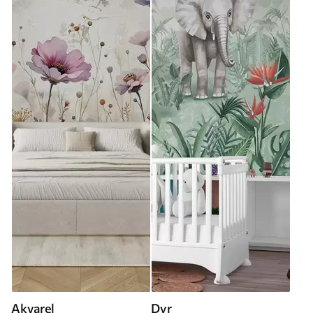
Akvarel
Dyr