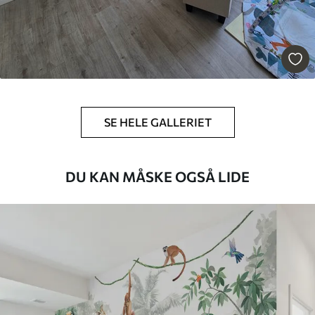
Premium vinyl
516
.67
310
.00
kr
/m²
Peel and Stick
666
.67
400
.00
kr
/m²
SE HELE GALLERIET
DU KAN MÅSKE OGSÅ LIDE