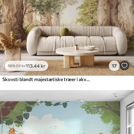
113
.44
kr
17
189
.07
kr
Skovsti blandt majestætiske træer i akvarelstil