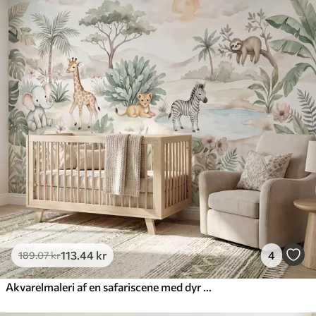
113
.44
kr
4
189
.07
kr
Akvarelmaleri af en safariscene med dyr i sarte pastelfarver, herunder en giraf, en elefantunge, en zebra og en løveunge