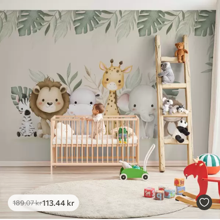
113
.44
kr
189
.07
kr