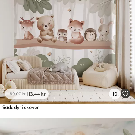
113
.44
kr
10
189
.07
kr
Søde dyr i skoven