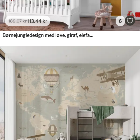
113
.44
kr
6
189
.07
kr
Børnejungledesign med løve, giraf, elefant og papegøjer