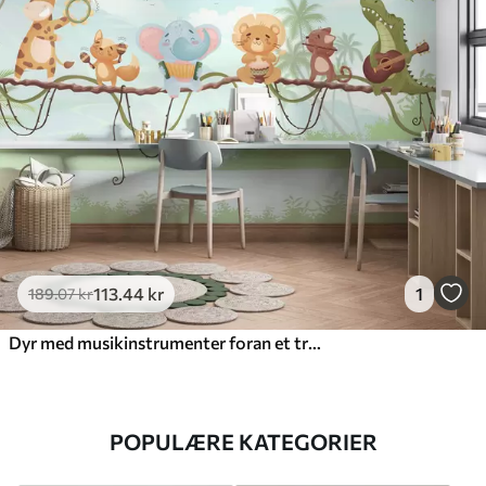
113
.44
kr
1
189
.07
kr
Dyr med musikinstrumenter foran et tropisk landskab
POPULÆRE KATEGORIER