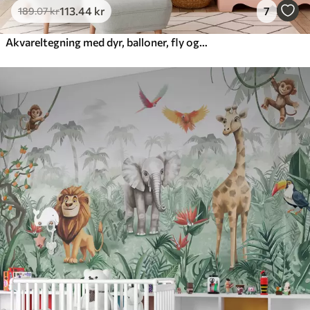
113
.44
kr
7
189
.07
kr
Akvareltegning med dyr, balloner, fly og bil