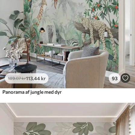
113
.44
kr
93
189
.07
kr
Panorama af jungle med dyr