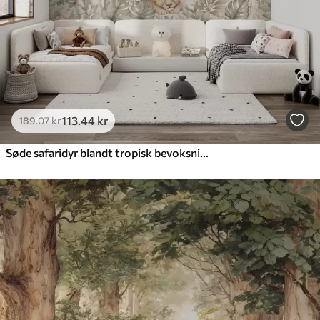
113
.44
kr
189
.07
kr
Søde safaridyr blandt tropisk bevoksning i akvarelstil