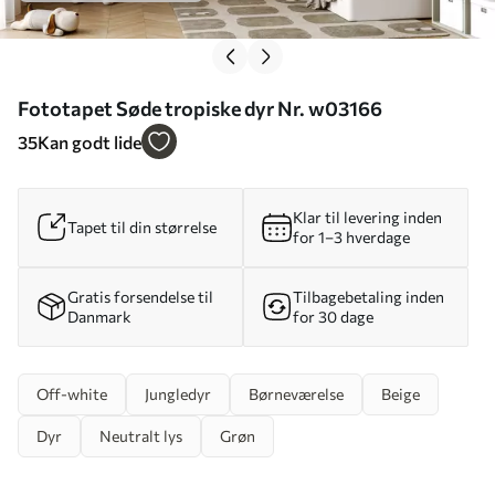
Fototapet Søde tropiske dyr Nr. w03166
35
Kan godt lide
Klar til levering inden
Tapet til din størrelse
for 1–3 hverdage
Gratis forsendelse til
Tilbagebetaling inden
Danmark
for 30 dage
Off-white
Jungledyr
Børneværelse
Beige
Dyr
Neutralt lys
Grøn