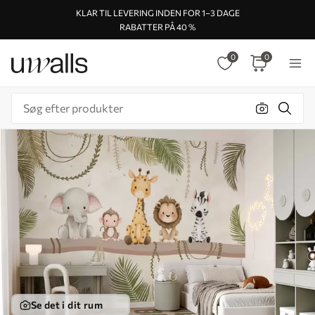
KLAR TIL LEVERING INDEN FOR 1–3 DAGE
RABATTER PÅ 40 %
0
0
Se det i dit rum