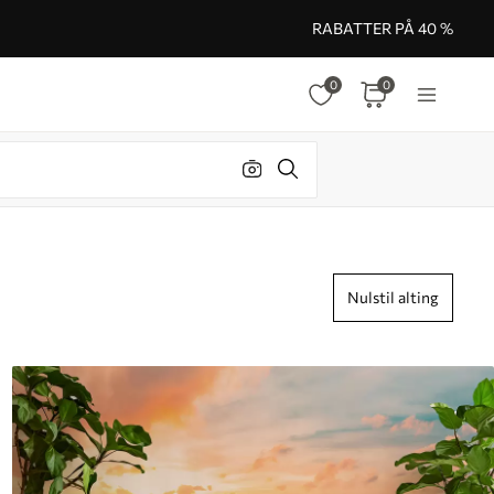
RABATTER PÅ 40 %
0
0
Nulstil alting