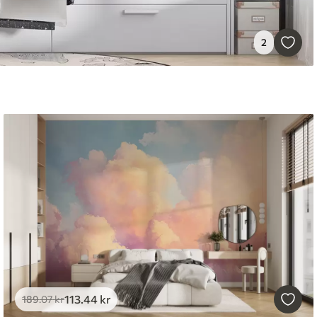
2
113
.44
kr
189
.07
kr