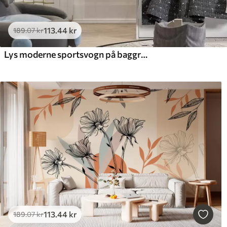
113
.44
kr
189
.07
kr
Lys moderne sportsvogn på baggrund af palmer og skyskrabere i akvarelteknik a la prima
113
.44
kr
189
.07
kr