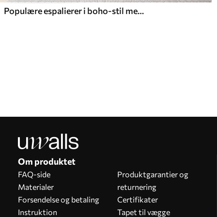
Populære espalierer i boho-stil med blomster
Vores fordele
Svar på spørgsmål:
1
Produktion efter individuelle størrelser
Tag del i 2025-feriekampagnerne og få rabat
Gratis professionel fotoredigering
Kampagnekoder med rabat på bestilling!
Om produktet
FAQ-side
Produktgarantier og
Materialer
returnering
Forsendelse og betaling
Certifikater
Instruktion
Tapet til vægge