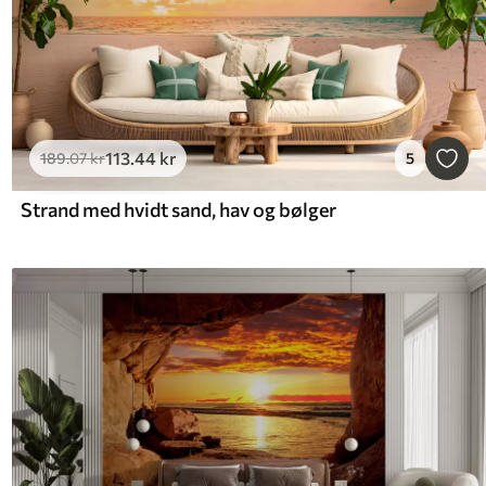
113
.44
kr
189
.07
kr
5
Strand med hvidt sand, hav og bølger