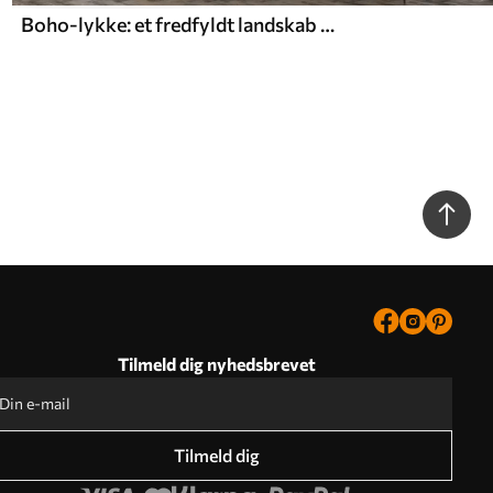
Boho-lykke: et fredfyldt landskab med bjerge, træer og sol
Tilmeld dig nyhedsbrevet
Tilmeld dig