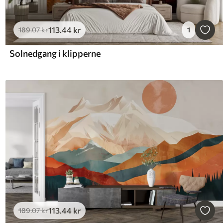
113
.44
kr
189
.07
kr
1
Solnedgang i klipperne
113
.44
kr
189
.07
kr