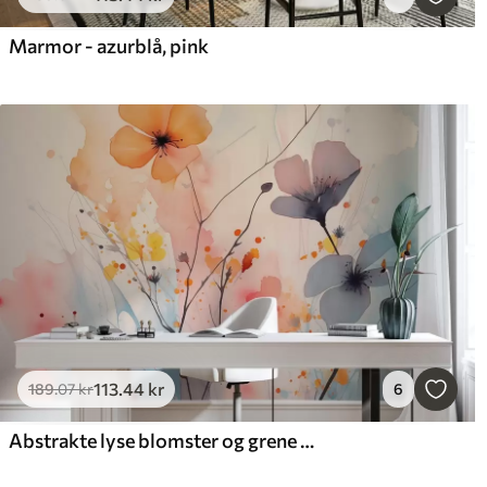
Marmor - azurblå, pink
113
.44
kr
189
.07
kr
6
Abstrakte lyse blomster og grene med stænk af maling, våd akvarel