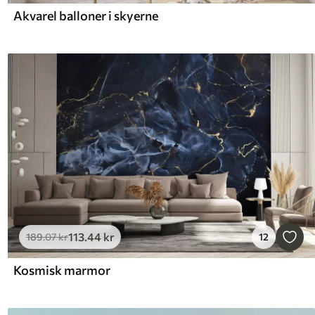
Akvarel balloner i skyerne
113
.44
kr
189
.07
kr
12
Kosmisk marmor