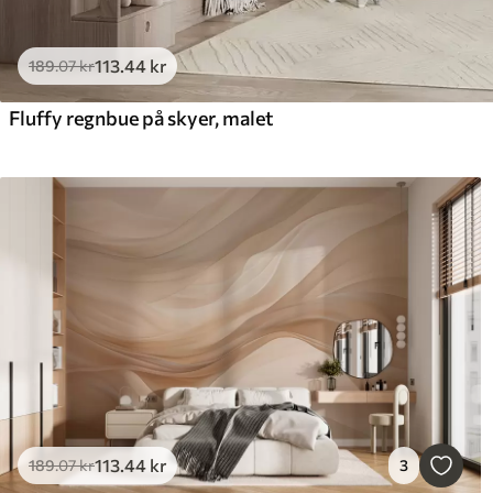
113
.44
kr
189
.07
kr
Fluffy regnbue på skyer, malet
113
.44
kr
189
.07
kr
3