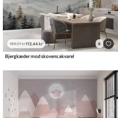
113
.44
kr
189
.07
kr
6
Bjergkæder mod skovens akvarel