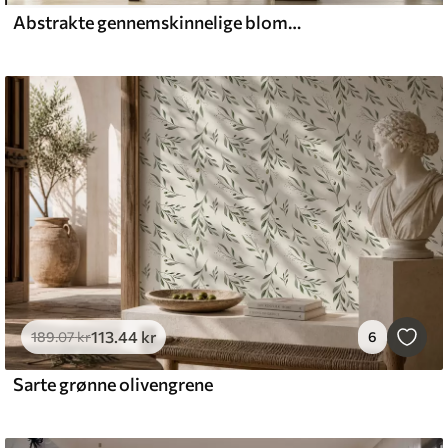
Abstrakte gennemskinnelige blomster flydende akvarel
113
.44
kr
189
.07
kr
6
Sarte grønne olivengrene