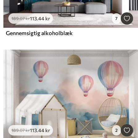
113
.44
kr
189
.07
kr
7
Gennemsigtig alkoholblæk
113
.44
kr
189
.07
kr
2