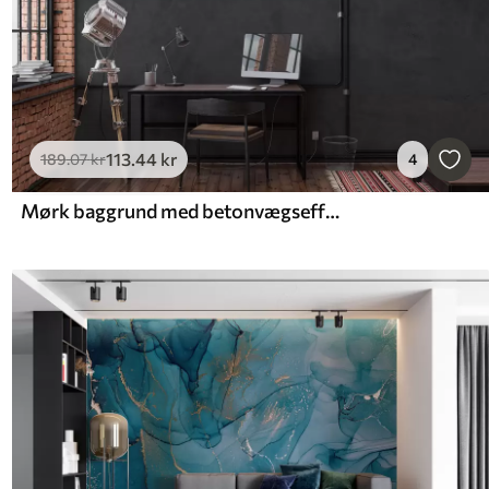
113
.44
kr
189
.07
kr
4
Mørk baggrund med betonvægseffekt