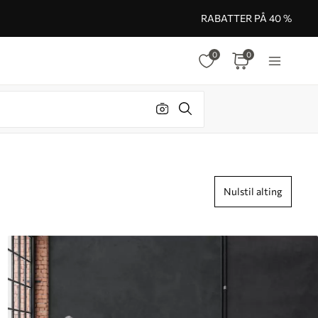
RABATTER PÅ 40 %
0
0
Nulstil alting