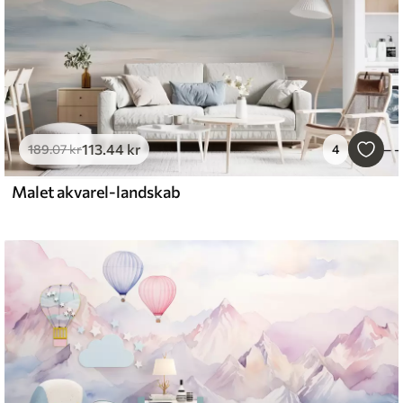
113
.44
kr
189
.07
kr
4
Malet akvarel-landskab