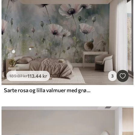
113
.44
kr
189
.07
kr
3
Sarte rosa og lilla valmuer med grønne stængler og knopper mod en blød, sløret tekstureret baggrund