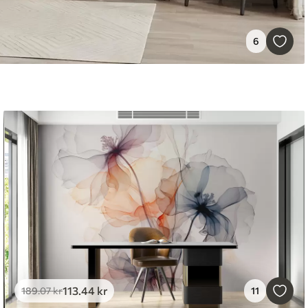
6
113
.44
kr
189
.07
kr
11