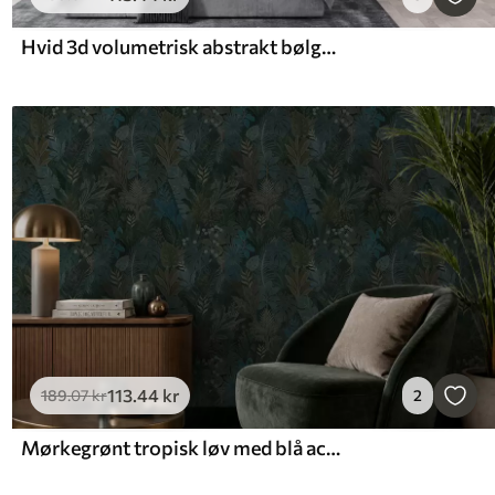
Hvid 3d volumetrisk abstrakt bølgeform
113
.44
kr
189
.07
kr
2
Mørkegrønt tropisk løv med blå accenter