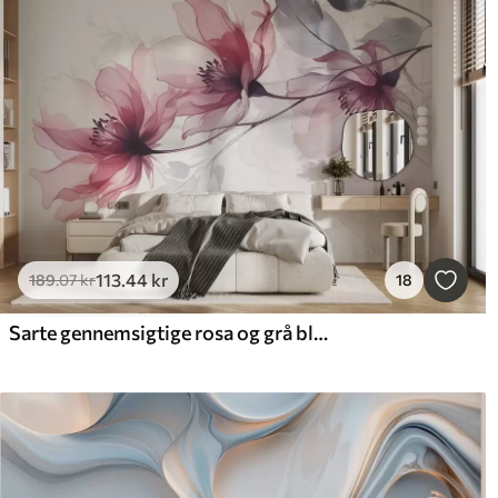
113
.44
kr
189
.07
kr
18
Sarte gennemsigtige rosa og grå blomster med bløde, slørede kronblade på hvid baggrund