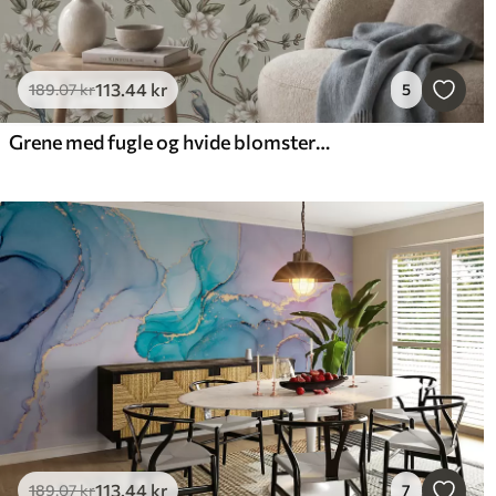
113
.44
kr
189
.07
kr
5
Grene med fugle og hvide blomster på en sart baggrund
113
.44
kr
189
.07
kr
7