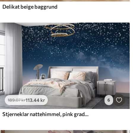
Delikat beige baggrund
113
.44
kr
189
.07
kr
6
Stjerneklar nattehimmel, pink gradient, kosmisk, stjernebilleder