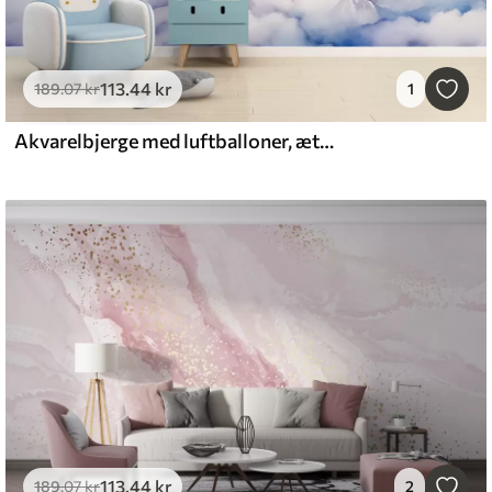
113
.44
kr
189
.07
kr
1
Akvarelbjerge med luftballoner, æterisk
113
.44
kr
189
.07
kr
2