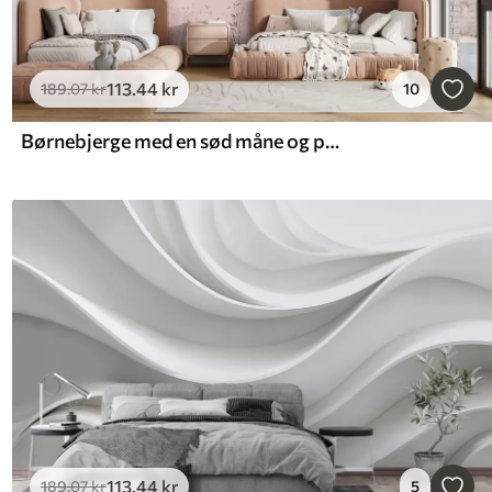
113
.44
kr
189
.07
kr
10
Børnebjerge med en sød måne og planter i bunden
113
.44
kr
189
.07
kr
5