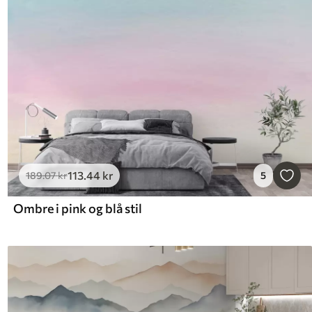
113
.44
kr
189
.07
kr
5
Ombre i pink og blå stil