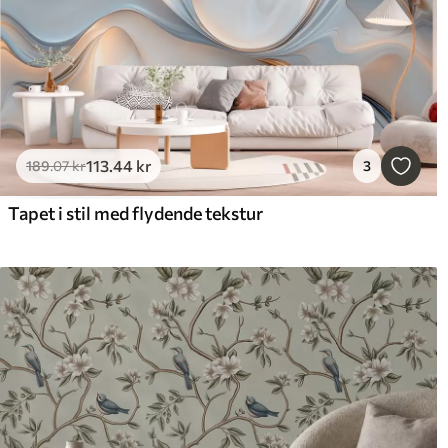
113
.44
kr
189
.07
kr
3
Tapet i stil med flydende tekstur