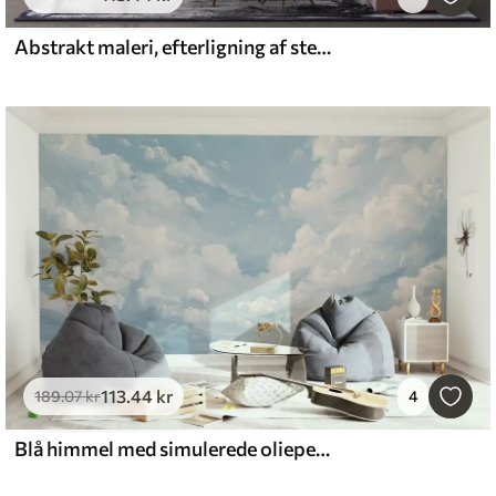
Abstrakt maleri, efterligning af stenens marmoroverflade
113
.44
kr
189
.07
kr
4
Blå himmel med simulerede oliepenselstrøg