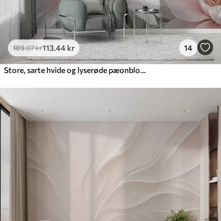
113
.44
kr
14
189
.07
kr
Store, sarte hvide og lyserøde pæonblomster med bløde, luftige kronblade mod en sløret grå baggrund