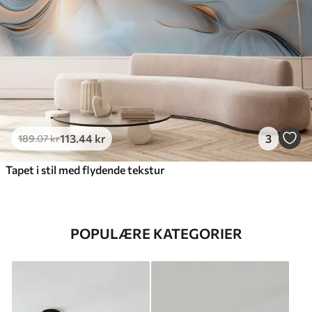
113
.44
kr
3
189
.07
kr
Tapet i stil med flydende tekstur
POPULÆRE KATEGORIER