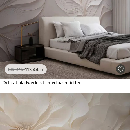
113
.44
kr
189
.07
kr
Delikat bladværk i stil med basrelieffer