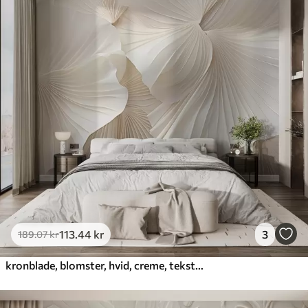
113
.44
kr
3
189
.07
kr
kronblade, blomster, hvid, creme, tekstur, ømhed, dekorativ