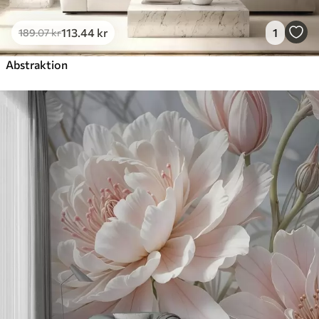
113
.44
kr
1
189
.07
kr
Abstraktion