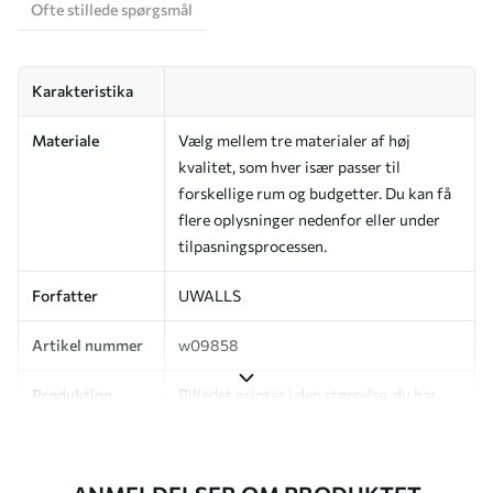
Ofte stillede spørgsmål
Karakteristika
Materiale
Vælg mellem tre materialer af høj
kvalitet, som hver især passer til
forskellige rum og budgetter. Du kan få
flere oplysninger nedenfor eller under
tilpasningsprocessen.
Forfatter
UWALLS
Artikel nummer
w09858
Produktion
Billedet printes i den størrelse, du har
angivet, og skæres i identiske strimler
med en bredde på op til 50 cm.