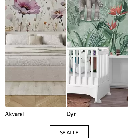
Akvarel
Dyr
SE ALLE