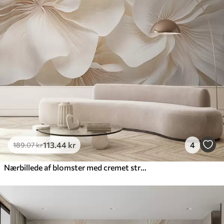
113
.44
kr
4
189
.07
kr
Nærbillede af blomster med cremet struktur og delikate, flydende kronblade, der skaber et blødt, elegant og struktureret blomsterarrangement