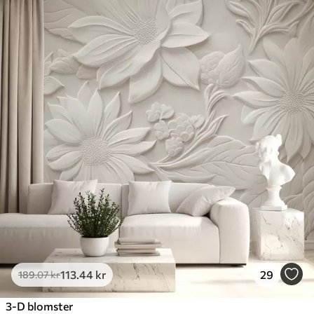
113
.44
kr
29
189
.07
kr
3-D blomster