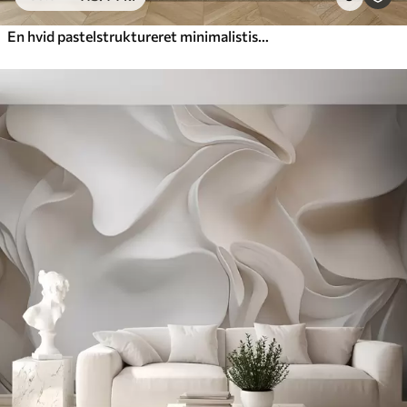
En hvid pastelstruktureret minimalistisk blomst med bløde kronblade, let og luftig, på en hvid baggrund