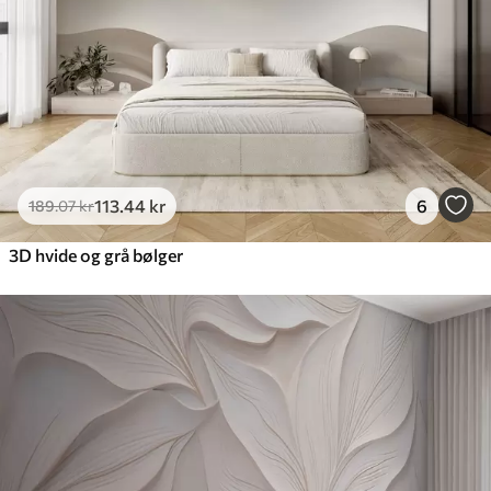
Premium vinyl
516
.67
310
.00
kr
/m²
Peel and Stick
666
.67
400
.00
kr
/m²
113
.44
kr
6
189
.07
kr
3D hvide og grå bølger