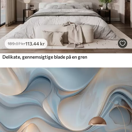
113
.44
kr
189
.07
kr
Delikate, gennemsigtige blade på en gren