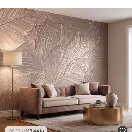
113
.44
kr
189
.07
kr