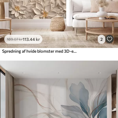
113
.44
kr
2
189
.07
kr
Spredning af hvide blomster med 3D-effekt