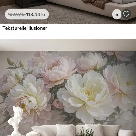
113
.44
kr
6
189
.07
kr
Teksturelle illusioner