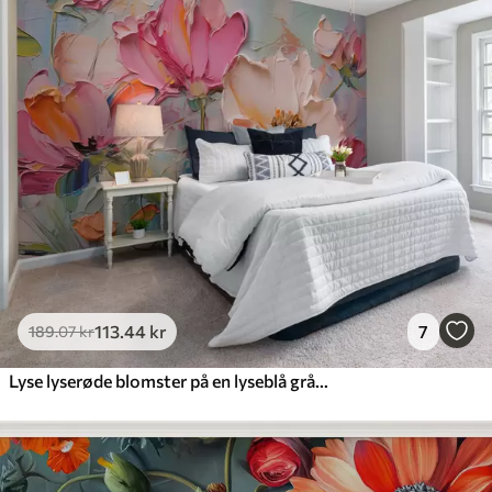
113
.44
kr
7
189
.07
kr
Lyse lyserøde blomster på en lyseblå grå baggrund