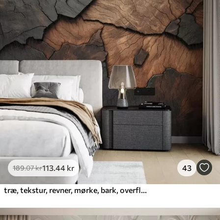
385
.83
231
.50
kr
/m²
Premium
448
.33
269
.00
kr
/m²
Premium vinyl
516
.67
310
.00
kr
/m²
Peel and Stick
666
.67
400
.00
kr
/m²
113
.44
kr
43
189
.07
kr
træ, tekstur, revner, mørke, bark, overflade