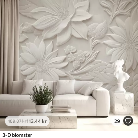
113
.44
kr
29
189
.07
kr
3-D blomster