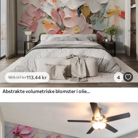
113
.44
kr
4
189
.07
kr
Abstrakte volumetriske blomster i oliemaleristil