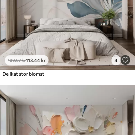
113
.44
kr
4
189
.07
kr
Delikat stor blomst