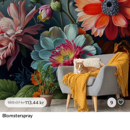
113
.44
kr
9
189
.07
kr
Blomsterspray