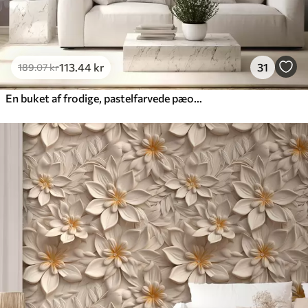
113
.44
kr
31
189
.07
kr
En buket af frodige, pastelfarvede pæoner og andre blomster på en blød, sløret baggrund