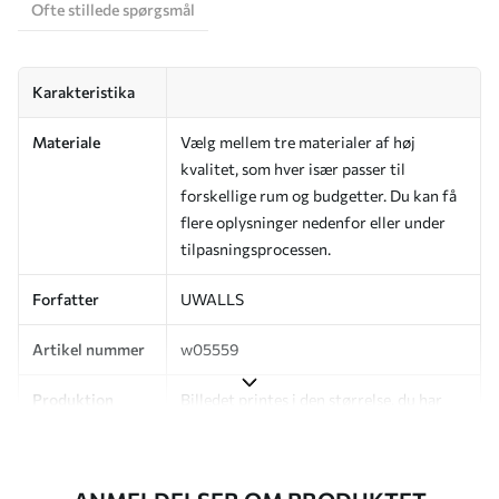
Ofte stillede spørgsmål
Karakteristika
Materiale
Vælg mellem tre materialer af høj
kvalitet, som hver især passer til
forskellige rum og budgetter. Du kan få
flere oplysninger nedenfor eller under
tilpasningsprocessen.
Forfatter
UWALLS
Artikel nummer
w05559
Produktion
Billedet printes i den størrelse, du har
angivet, og skæres i identiske strimler
med en bredde på op til 50 cm.