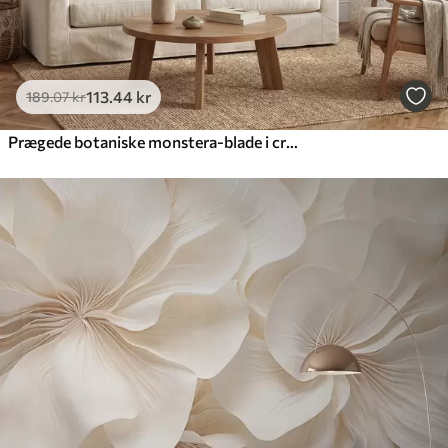
113
.44
kr
189
.07
kr
Prægede botaniske monstera-blade i creme- og grønne nuancer