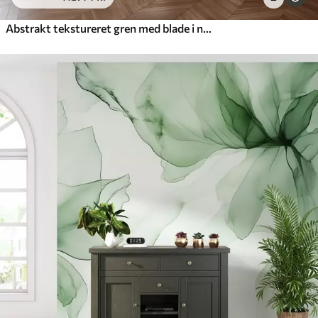
Abstrakt tekstureret gren med blade i nuancer af brunt, beige og rødt på baggrund af abstrakte former