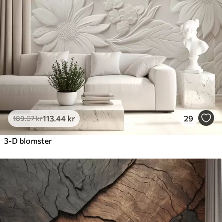
113
.44
kr
29
189
.07
kr
3-D blomster