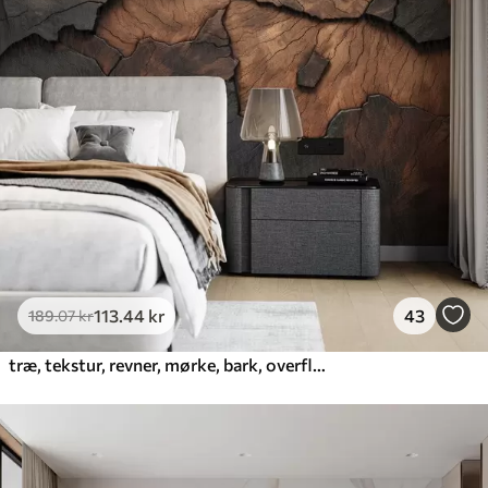
113
.44
kr
43
189
.07
kr
træ, tekstur, revner, mørke, bark, overflade