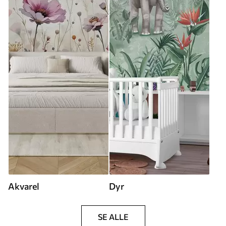
Akvarel
Dyr
SE ALLE