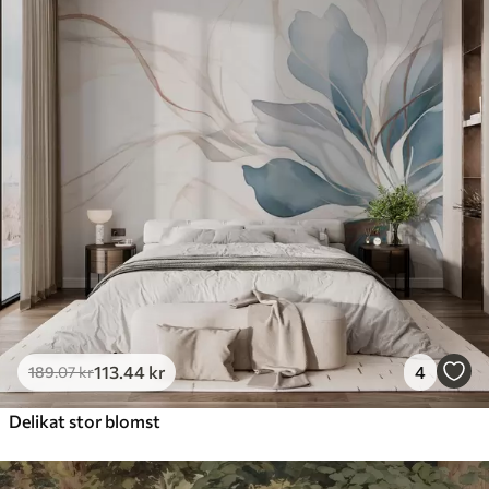
113
.44
kr
4
189
.07
kr
Delikat stor blomst