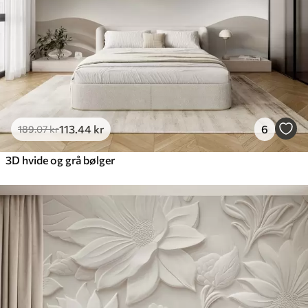
Premium vinyl
516
.67
310
.00
kr
/m²
Peel and Stick
666
.67
400
.00
kr
/m²
113
.44
kr
6
189
.07
kr
3D hvide og grå bølger