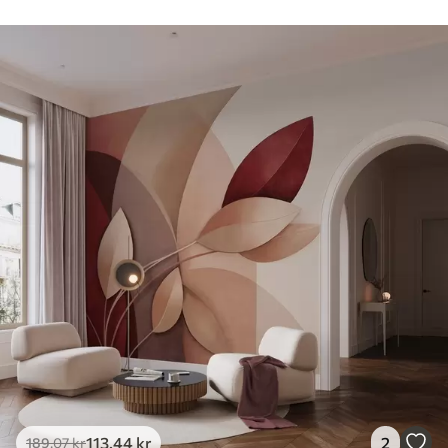
113
.44
kr
2
189
.07
kr