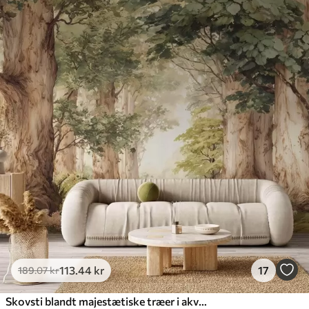
113
.44
kr
17
189
.07
kr
Skovsti blandt majestætiske træer i akvarelstil