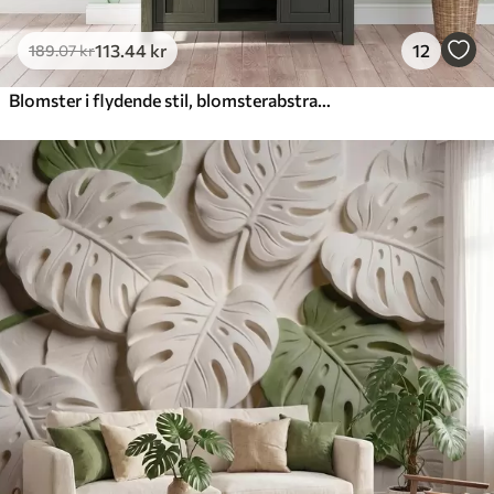
113
.44
kr
12
189
.07
kr
Blomster i flydende stil, blomsterabstraktion, akvarel, grøn farvepalet