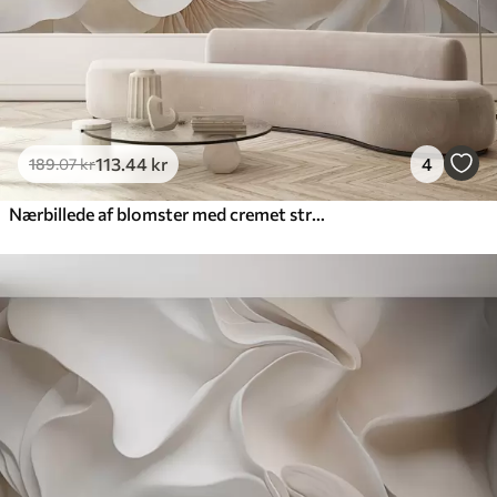
113
.44
kr
4
189
.07
kr
Nærbillede af blomster med cremet struktur og delikate, flydende kronblade, der skaber et blødt, elegant og struktureret blomsterarrangement