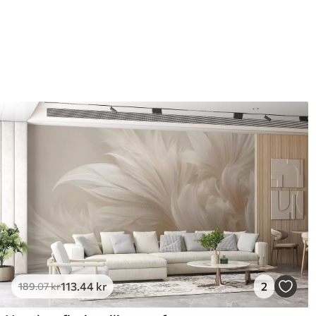
Efterbehandling
Halvmat.
Produktion
Billedet printes i den større
strimler med en bredde på op
Derudover
Du kan tilføje en lakering o
Rengøring
Tapetet kan rengøres forsig
kan rengøres med vand.
Anvendelsesmetode
Problemfri anvendelse
Tilgængelige materialer
Standard
Pr
385
.83
44
231
.50
kr
/m²
113
.44
kr
2
189
.07
kr