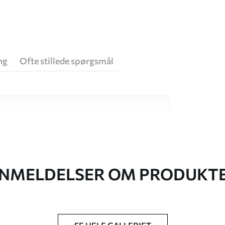
ng
Ofte stillede spørgsmål
 høj kvalitet, som hver især passer til
. Du kan få flere oplysninger nedenfor eller
NMELDELSER OM PRODUKT