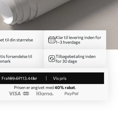
Klar til levering inden for
et til din størrelse
1–3 hverdage
tis forsendelse til
Tilbagebetaling inden
nmark
for 30 dage
fra
189
.07
113
.44
kr
Vis pris
Prisen er angivet med
40% rabat
.