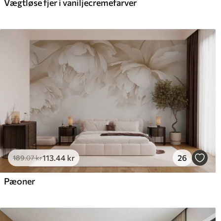
Vægtløse fjer i vaniljecremefarver
Premium vinyl
Pee
516
.67
66
310
.00
kr
/m²
113
.44
kr
26
189
.07
kr
Pæoner