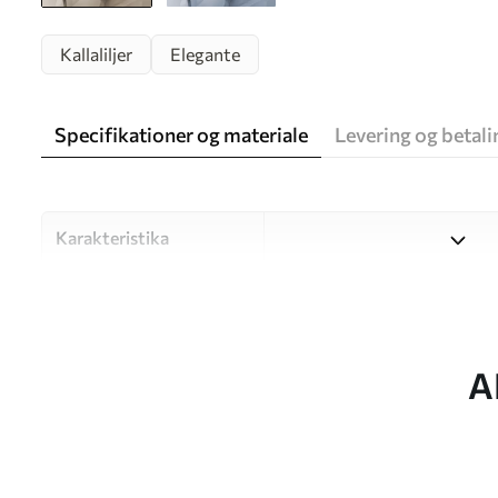
Kallaliljer
Elegante
Specifikationer og materiale
Levering og betali
Karakteristika
Materiale
Vælg mellem tre materialer af
forskellige rum og budgetter
under tilpasningsprocessen.
A
Forfatter
UWALLS
Artikel nummer
w05086