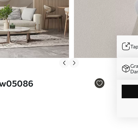
Tap
Gra
Da
. w05086