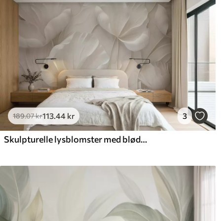
113
.44
kr
3
189
.07
kr
Skulpturelle lysblomster med bløde kronblade