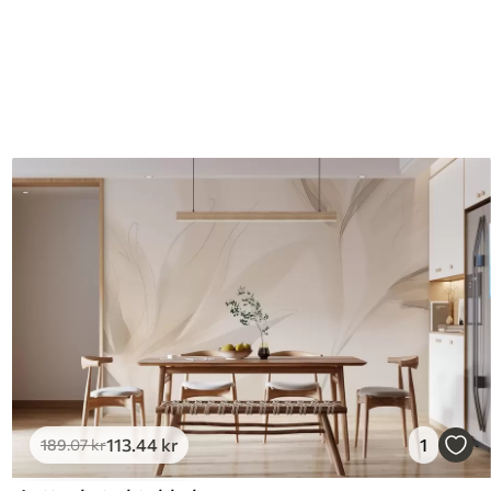
113
.44
kr
1
189
.07
kr