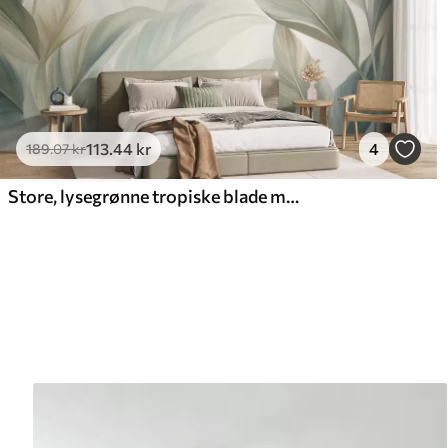
113
.44
kr
4
189
.07
kr
Store, lysegrønne tropiske blade med bløde pastelfarver og struktureret kunst