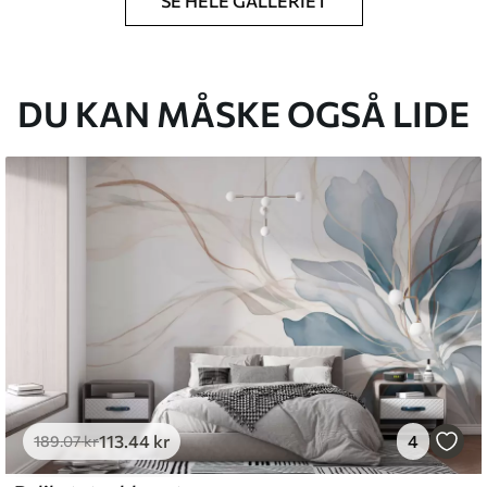
SE HELE GALLERIET
lse, du har angivet, og skæres i identiske
 til 50 cm.
DU KAN MÅSKE OGSÅ LIDE
g/eller tapetklæber.
tigt med en blød svamp. Tapeter med lakfinish
emium
8
.33
269
.00
kr
/m²
113
.44
kr
4
189
.07
kr