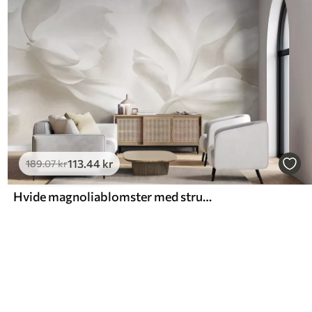
113
.44
kr
189
.07
kr
Hvide magnoliablomster med struktur og fine kronblade på en sløret, lys baggrund