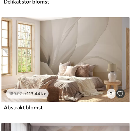
Delikat stor blomst
l and Stick
6
.67
400
.00
kr
/m²
113
.44
kr
2
189
.07
kr
Abstrakt blomst