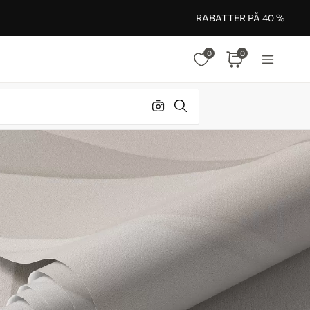
RABATTER PÅ 40 %
0
0