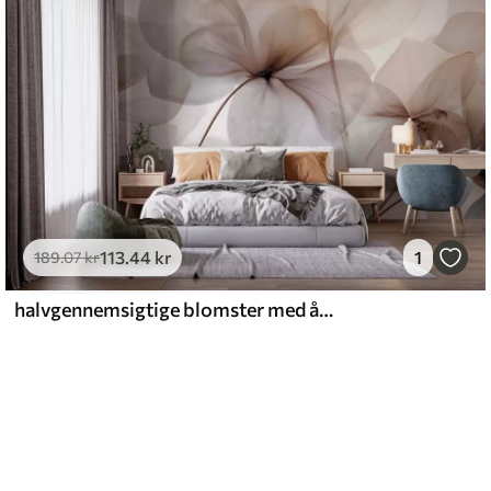
113
.44
kr
1
189
.07
kr
halvgennemsigtige blomster med årer