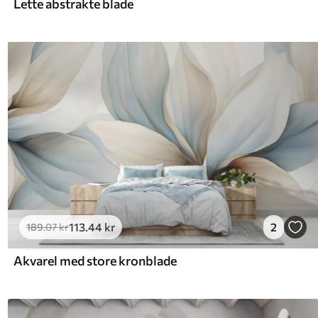
Lette abstrakte blade
113
.44
kr
2
189
.07
kr
Akvarel med store kronblade