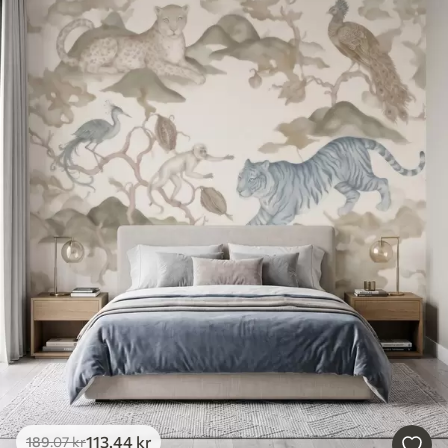
113
.44
kr
189
.07
kr