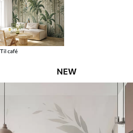
Til café
NEW