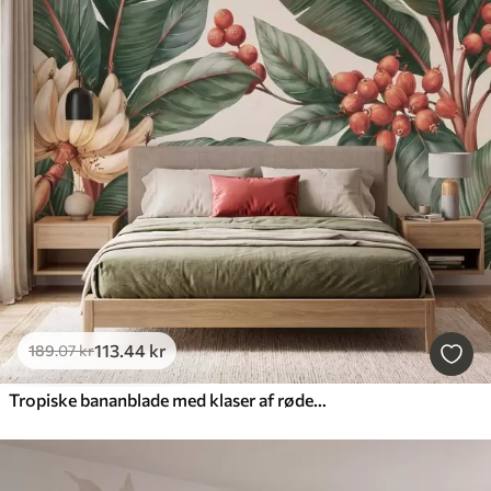
113
.44
kr
189
.07
kr
Tropiske bananblade med klaser af røde kaffebær, i akvarelstil