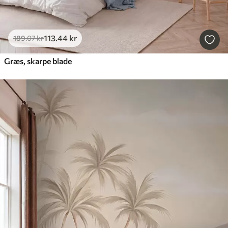
113
.44
kr
189
.07
kr
Græs, skarpe blade