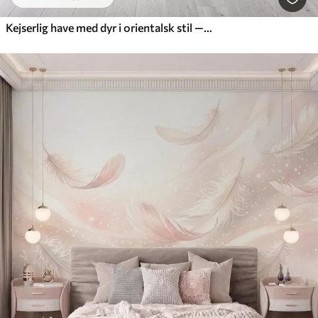
Kejserlig have med dyr i orientalsk stil — abe, leopard, tiger, påfugl og hejre