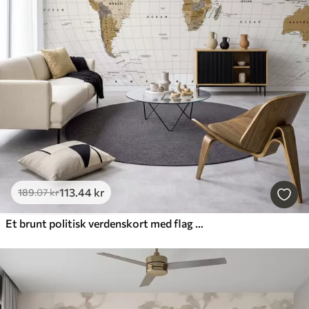
113
.44
kr
189
.07
kr
Et brunt politisk verdenskort med flag på engelsk