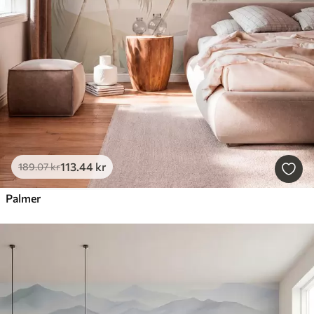
113
.44
kr
189
.07
kr
Palmer