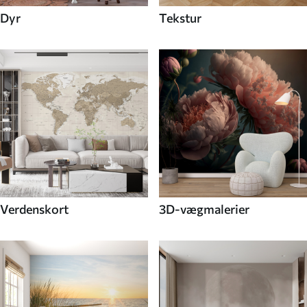
Dyr
Tekstur
Verdenskort
3D-vægmalerier