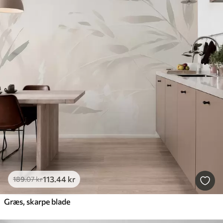
113
.44
kr
189
.07
kr
Græs, skarpe blade