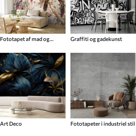
Fototapet af mad og
Graffiti og gadekunst
drikke
Art Deco
Fototapeter i industriel stil