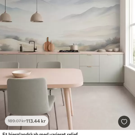
113
.44
kr
189
.07
kr
Et bjerglandskab med varieret relief