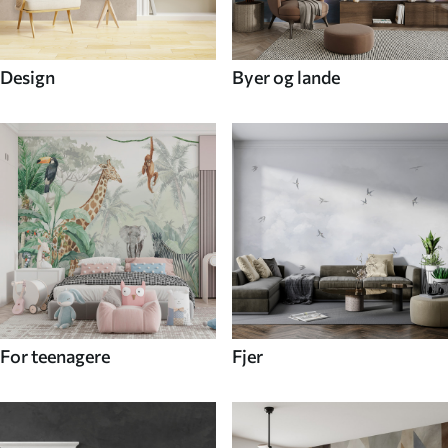
Design
Byer og lande
For teenagere
Fjer