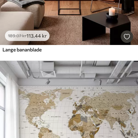
113
.44
kr
189
.07
kr
Lange bananblade