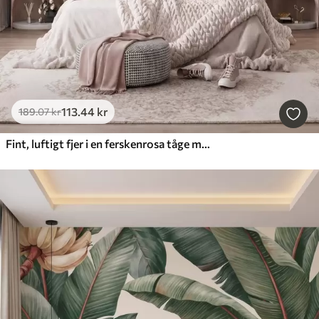
113
.44
kr
189
.07
kr
Fint, luftigt fjer i en ferskenrosa tåge med glans