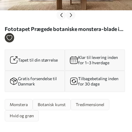
Fototapet Prægede botaniske monstera-blade i
creme- og grønne nuancer Nr. w09883
Klar til levering inden
Tapet til din størrelse
for 1–3 hverdage
Gratis forsendelse til
Tilbagebetaling inden
Danmark
for 30 dage
Monstera
Botanisk kunst
Tredimensionel
Hvid og grøn