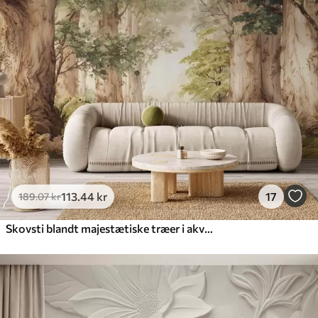
113
.44
kr
17
189
.07
kr
Skovsti blandt majestætiske træer i akvarelstil