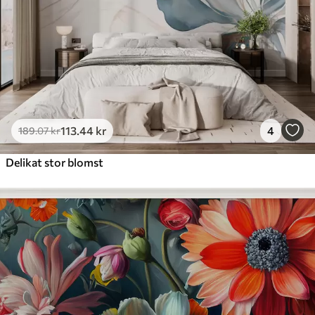
113
.44
kr
4
189
.07
kr
Delikat stor blomst