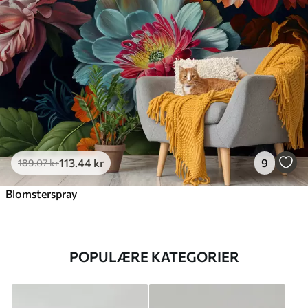
113
.44
kr
9
189
.07
kr
Blomsterspray
POPULÆRE KATEGORIER