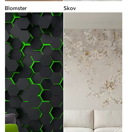
Blomster
Skov