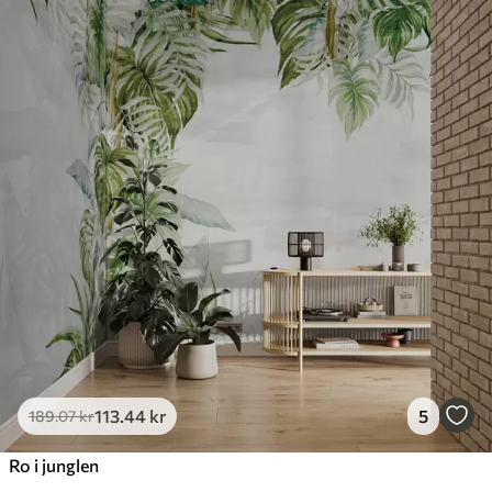
113
.44
kr
5
189
.07
kr
Ro i junglen