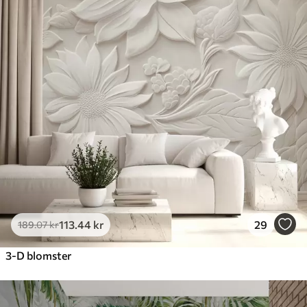
113
.44
kr
29
189
.07
kr
3-D blomster