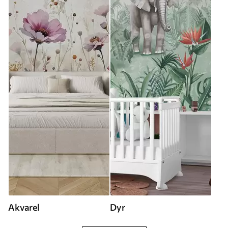
Akvarel
Dyr