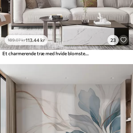
113
.44
kr
23
189
.07
kr
Et charmerende træ med hvide blomster på baggrund af skyer i en interessant stil i sarte varme farver