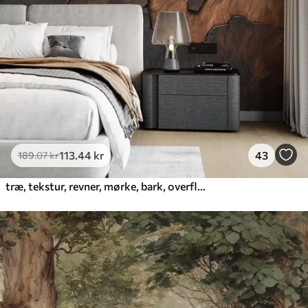
Premium vinyl
516
.67
310
.00
kr
/m²
Peel and Stick
666
.67
400
.00
kr
/m²
113
.44
kr
43
189
.07
kr
træ, tekstur, revner, mørke, bark, overflade