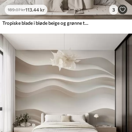
113
.44
kr
3
189
.07
kr
Tropiske blade i bløde beige og grønne toner med akvareleffekt og blide farveovergange