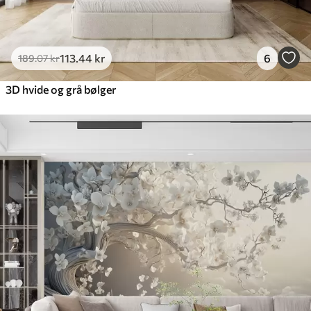
113
.44
kr
6
189
.07
kr
3D hvide og grå bølger