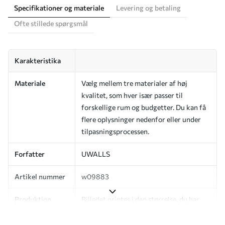
Specifikationer og materiale
Levering og betaling
Ofte stillede spørgsmål
Karakteristika
Materiale
Vælg mellem tre materialer af høj
kvalitet, som hver især passer til
forskellige rum og budgetter. Du kan få
flere oplysninger nedenfor eller under
tilpasningsprocessen.
Forfatter
UWALLS
Artikel nummer
w09883
Produktion
Billedet printes i den størrelse, du har
angivet, og skæres i identiske strimler
med en bredde på op til 50 cm.