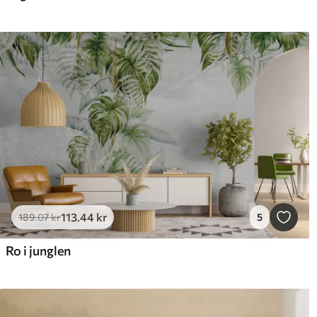
113
.44
kr
189
.07
kr
5
Ro i junglen