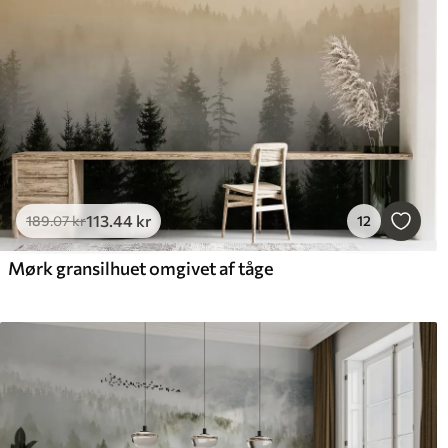
113
.44
kr
189
.07
kr
12
Mørk gransilhuet omgivet af tåge