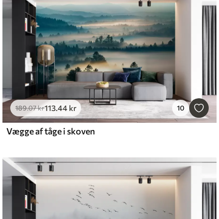
113
.44
kr
189
.07
kr
10
Vægge af tåge i skoven