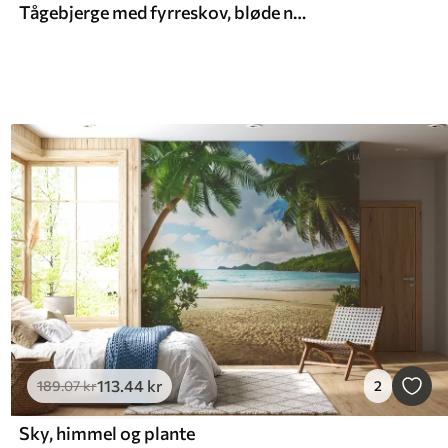
Tågebjerge med fyrreskov, bløde naturfarver, lyserød og grøn
113
.44
kr
189
.07
kr
2
Sky, himmel og plante