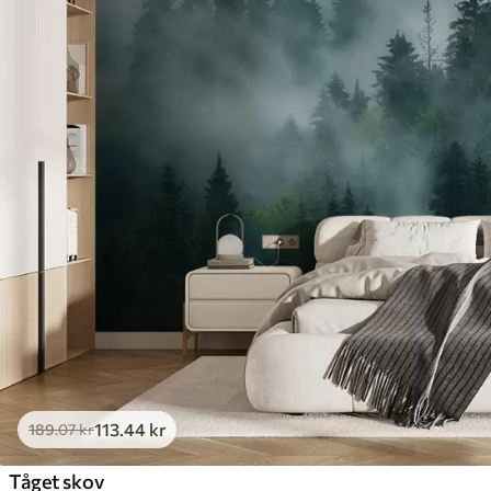
113
.44
kr
189
.07
kr
Tåget skov