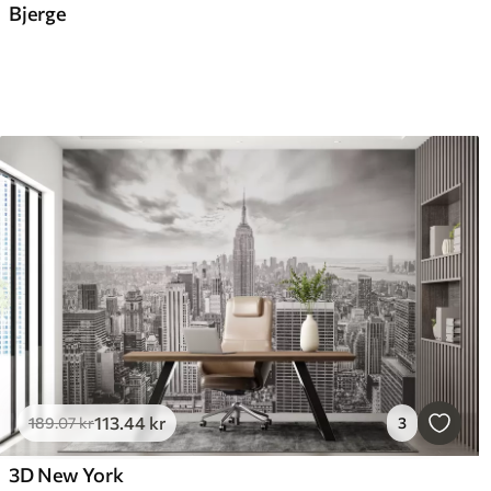
Bjerge
113
.44
kr
189
.07
kr
3
3D New York