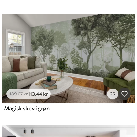
113
.44
kr
189
.07
kr
26
Magisk skov i grøn