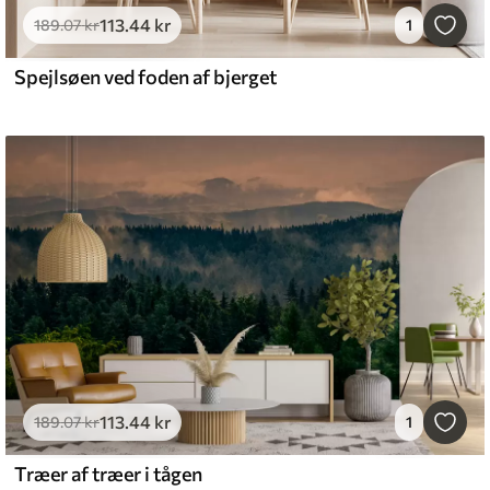
113
.44
kr
189
.07
kr
1
Spejlsøen ved foden af bjerget
113
.44
kr
189
.07
kr
1
Træer af træer i tågen