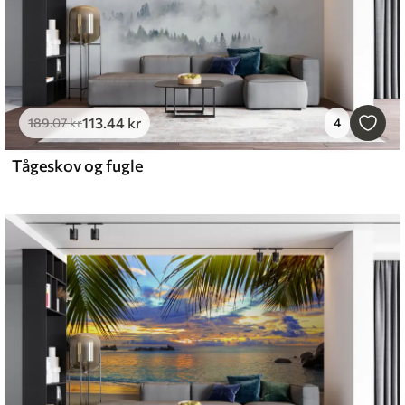
113
.44
kr
189
.07
kr
4
Tågeskov og fugle