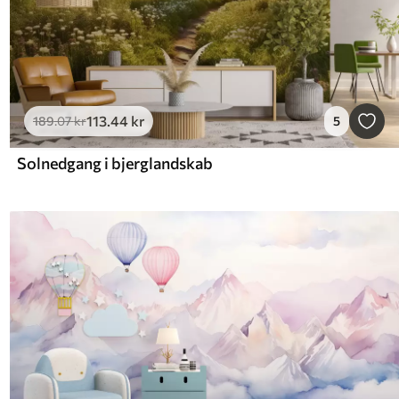
113
.44
kr
189
.07
kr
5
Solnedgang i bjerglandskab