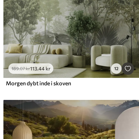
113
.44
kr
189
.07
kr
12
Morgen dybt inde i skoven