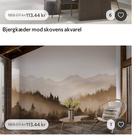
113
.44
kr
189
.07
kr
6
Bjergkæder mod skovens akvarel
113
.44
kr
189
.07
kr
1