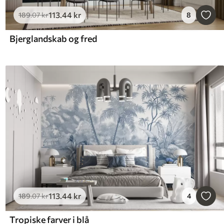
113
.44
kr
189
.07
kr
8
Bjerglandskab og fred
113
.44
kr
189
.07
kr
4
Tropiske farver i blå