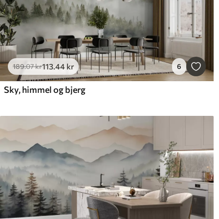
113
.44
kr
189
.07
kr
6
Sky, himmel og bjerg