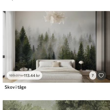
113
.44
kr
189
.07
kr
7
Skov i tåge