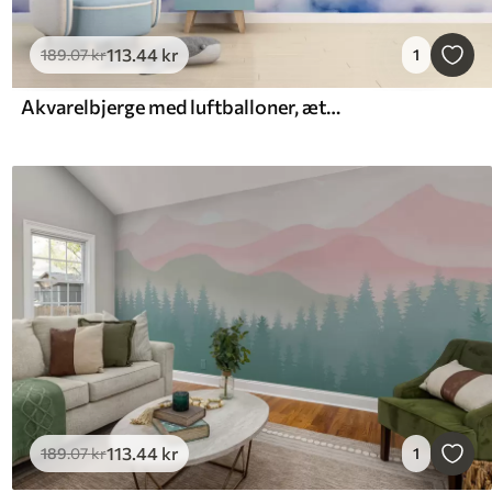
113
.44
kr
189
.07
kr
1
Akvarelbjerge med luftballoner, æterisk
113
.44
kr
189
.07
kr
1