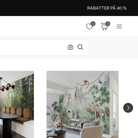
RABATTER PÅ 40 %
0
0