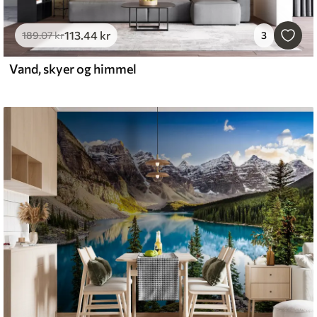
113
.44
kr
189
.07
kr
3
Vand, skyer og himmel