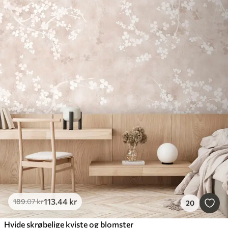
113
.44
kr
189
.07
kr
20
Hvide skrøbelige kviste og blomster