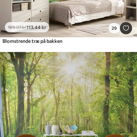
113
.44
kr
189
.07
kr
29
Blomstrende træ på bakken