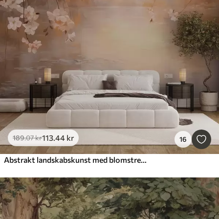
113
.44
kr
189
.07
kr
16
Abstrakt landskabskunst med blomstrende grene og hvide blomster, der hænger over en sø, bløde pastelfarver