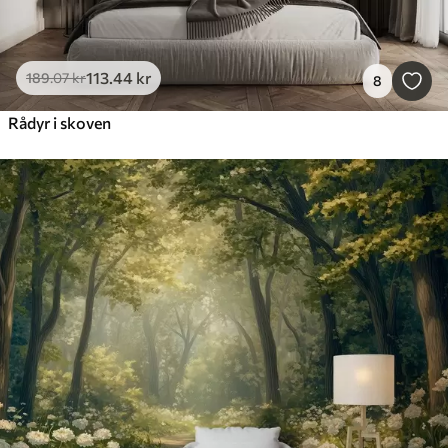
113
.44
kr
189
.07
kr
8
Rådyr i skoven