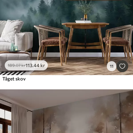
113
.44
kr
189
.07
kr
11
Tåget skov