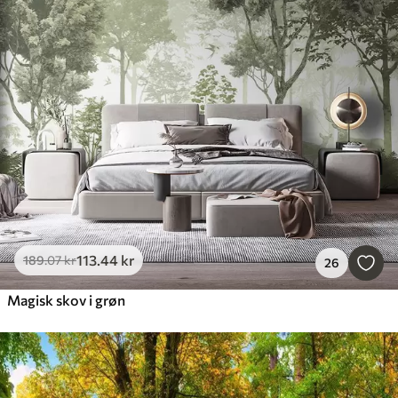
113
.44
kr
189
.07
kr
26
Magisk skov i grøn