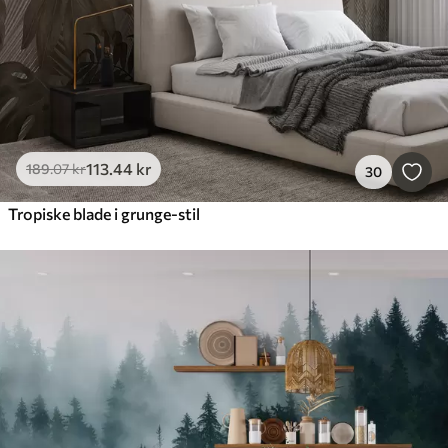
113
.44
kr
189
.07
kr
30
Tropiske blade i grunge-stil