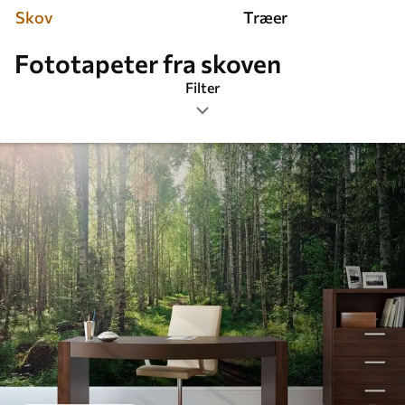
Skov
Træer
Fototapeter fra skoven
Filter
Tags
Billedformat
Farve
Smart
Nulstil alting