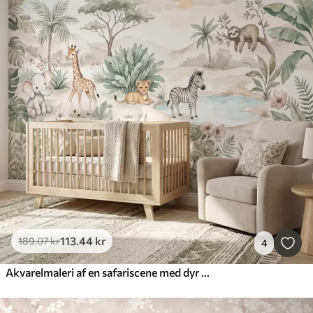
113
.44
kr
189
.07
kr
4
Akvarelmaleri af en safariscene med dyr i sarte pastelfarver, herunder en giraf, en elefantunge, en zebra og en løveunge