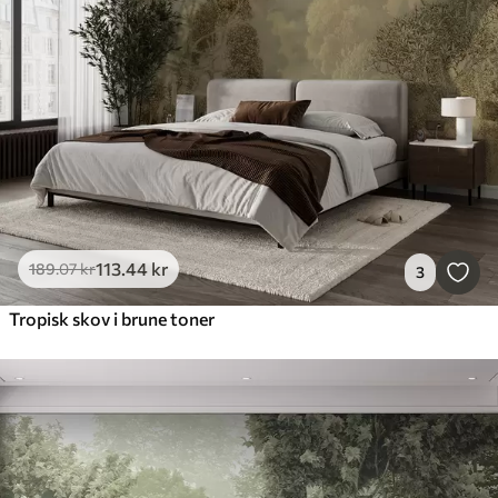
113
.44
kr
189
.07
kr
3
Tropisk skov i brune toner