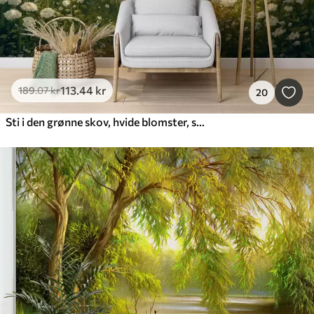
113
.44
kr
189
.07
kr
20
Sti i den grønne skov, hvide blomster, sollys, tegning i akrylstil