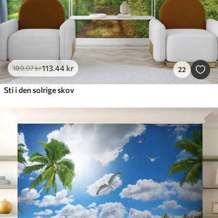
113
.44
kr
189
.07
kr
22
Sti i den solrige skov