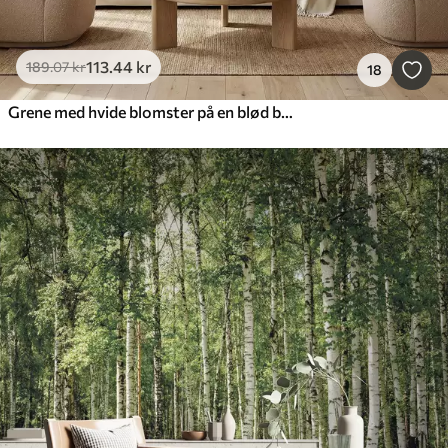
113
.44
kr
189
.07
kr
18
Grene med hvide blomster på en blød beige baggrund