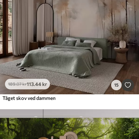
113
.44
kr
189
.07
kr
15
Tåget skov ved dammen