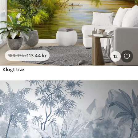
113
.44
kr
189
.07
kr
12
Klogt træ