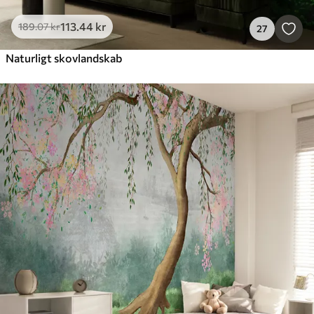
113
.44
kr
189
.07
kr
27
Naturligt skovlandskab