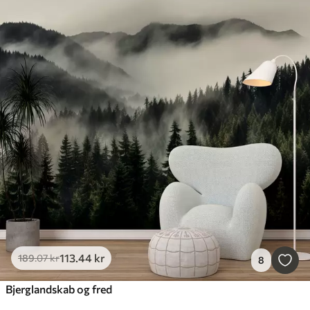
113
.44
kr
189
.07
kr
8
Bjerglandskab og fred