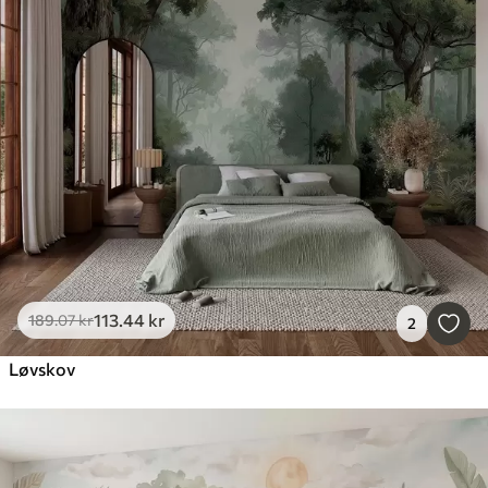
113
.44
kr
189
.07
kr
2
Løvskov