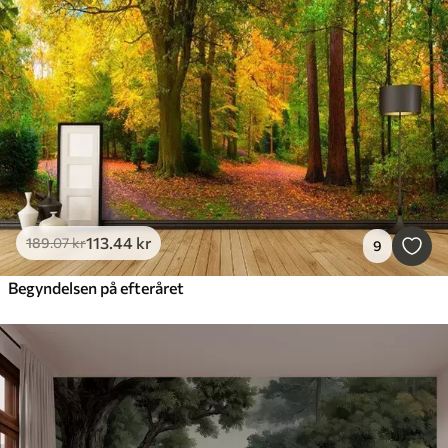
113
.44
kr
189
.07
kr
9
Begyndelsen på efteråret