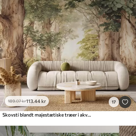
113
.44
kr
189
.07
kr
17
Skovsti blandt majestætiske træer i akvarelstil