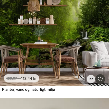
113
.44
kr
189
.07
kr
22
Planter, vand og naturligt miljø