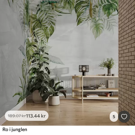
113
.44
kr
189
.07
kr
5
Ro i junglen