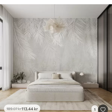
113
.44
kr
189
.07
kr
1