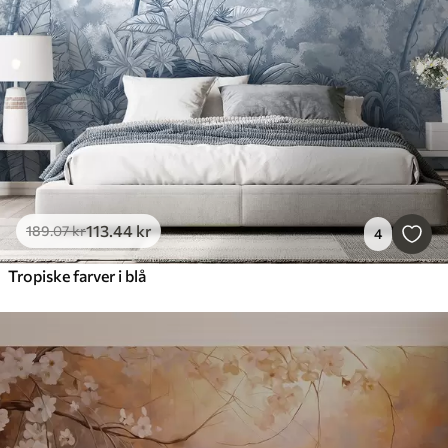
113
.44
kr
189
.07
kr
4
Tropiske farver i blå