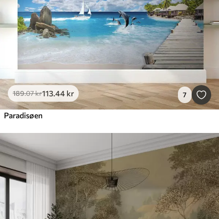
113
.44
kr
189
.07
kr
7
Paradisøen