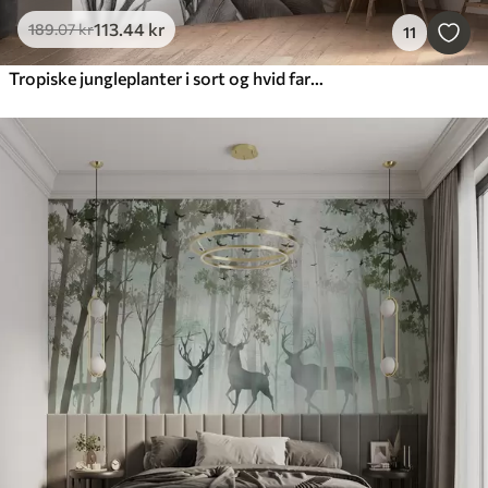
113
.44
kr
189
.07
kr
11
Tropiske jungleplanter i sort og hvid farve