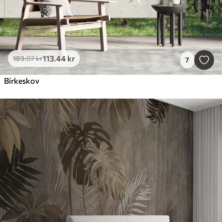
113
.44
kr
189
.07
kr
7
Birkeskov