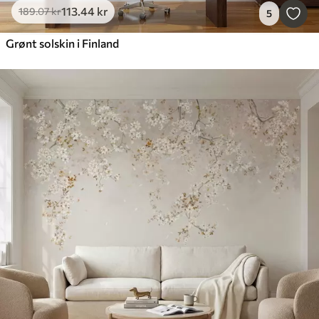
113
.44
kr
189
.07
kr
5
Grønt solskin i Finland