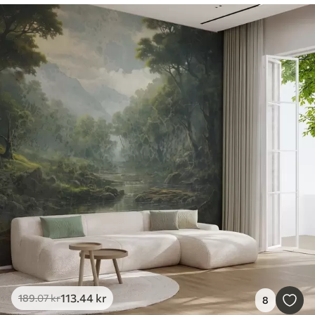
113
.44
kr
189
.07
kr
8