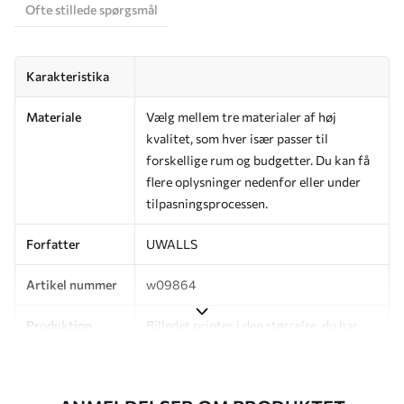
Ofte stillede spørgsmål
Karakteristika
Materiale
Vælg mellem tre materialer af høj
kvalitet, som hver især passer til
forskellige rum og budgetter. Du kan få
flere oplysninger nedenfor eller under
tilpasningsprocessen.
Forfatter
UWALLS
Artikel nummer
w09864
Produktion
Billedet printes i den størrelse, du har
angivet, og skæres i identiske strimler
med en bredde på op til 50 cm.