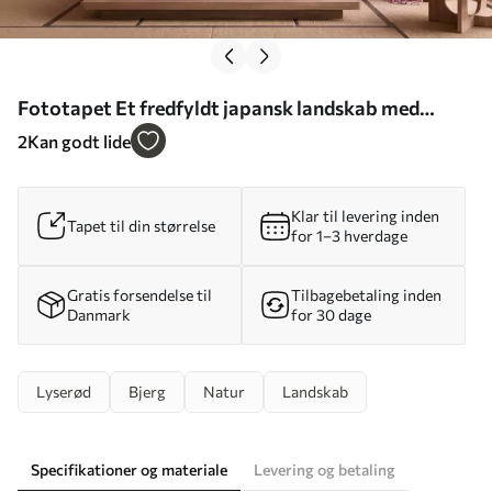
Fototapet Et fredfyldt japansk landskab med
kirsebærblomster og en bjergsø ved solopgang Nr.
2
Kan godt lide
w09864
Klar til levering inden
Tapet til din størrelse
for 1–3 hverdage
Gratis forsendelse til
Tilbagebetaling inden
Danmark
for 30 dage
Lyserød
Bjerg
Natur
Landskab
Specifikationer og materiale
Levering og betaling