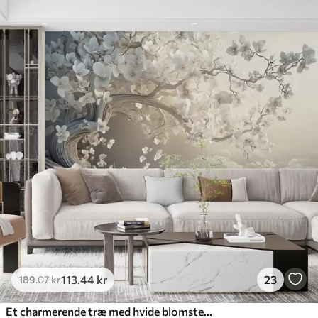
113
.44
kr
23
189
.07
kr
Et charmerende træ med hvide blomster på baggrund af skyer i en interessant stil i sarte varme farver