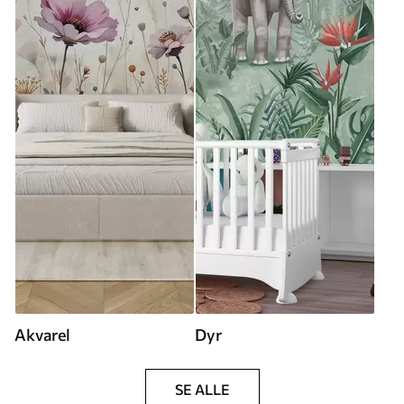
Akvarel
Dyr
SE ALLE