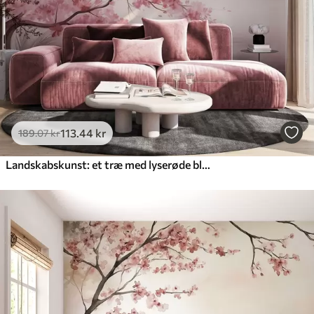
Premium vinyl
516
.67
310
.00
kr
/m²
Peel and Stick
666
.67
400
.00
kr
/m²
113
.44
kr
189
.07
kr
Landskabskunst: et træ med lyserøde blomster, en sø og tågede bjerge i baggrunden