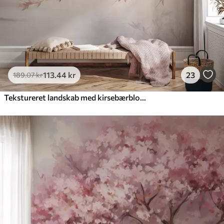
113
.44
kr
23
189
.07
kr
Tekstureret landskab med kirsebærblomstgren, lyserøde blade, blød, tåget baggrund