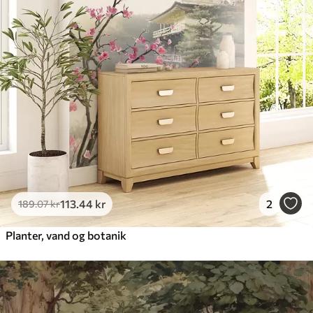
113
.44
kr
2
189
.07
kr
Planter, vand og botanik