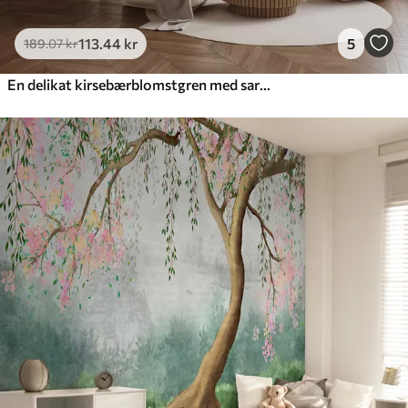
113
.44
kr
5
189
.07
kr
En delikat kirsebærblomstgren med sartrosa blomster på en lys baggrund