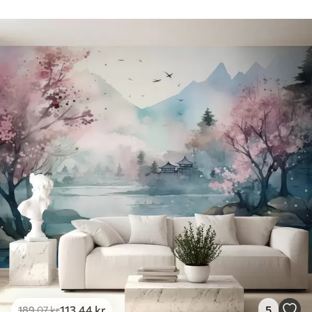
113
.44
kr
5
189
.07
kr