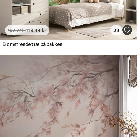
113
.44
kr
29
189
.07
kr
Blomstrende træ på bakken