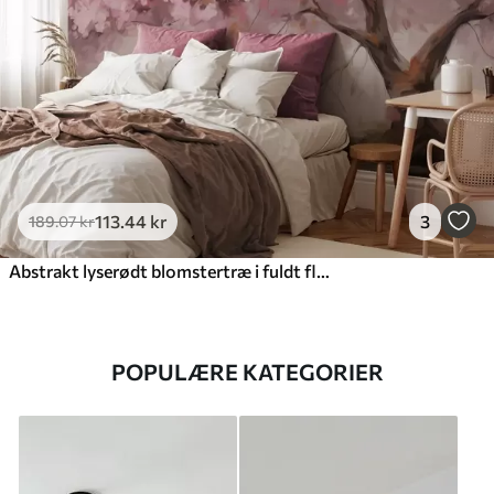
113
.44
kr
3
189
.07
kr
Abstrakt lyserødt blomstertræ i fuldt flor, ved siden af en flod, bløde teksturerede penselstrøg og pastelfarver
POPULÆRE KATEGORIER