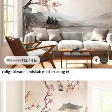
113
.44
kr
4
189
.07
kr
roligt akvarellandskab med en sø og et blomstrende træ