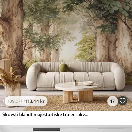
113
.44
kr
17
189
.07
kr
Skovsti blandt majestætiske træer i akvarelstil