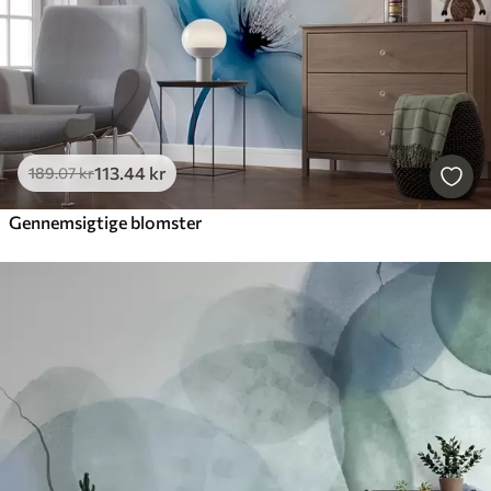
113
.44
kr
189
.07
kr
Gennemsigtige blomster