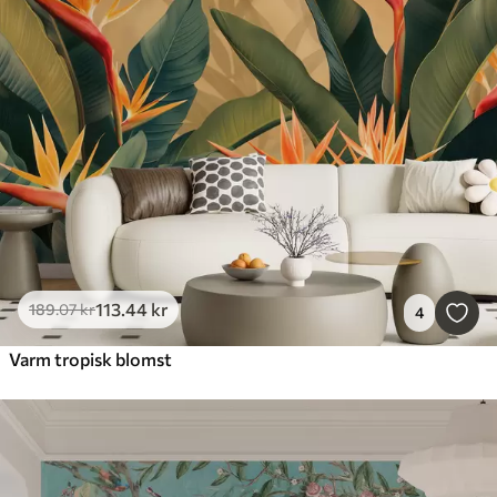
113
.44
kr
189
.07
kr
4
Varm tropisk blomst