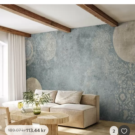
113
.44
kr
189
.07
kr
2