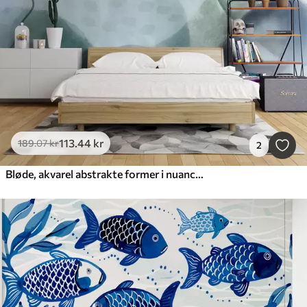
113
.44
kr
189
.07
kr
2
Bløde, akvarel abstrakte former i nuancer af blå, grøn og hvid