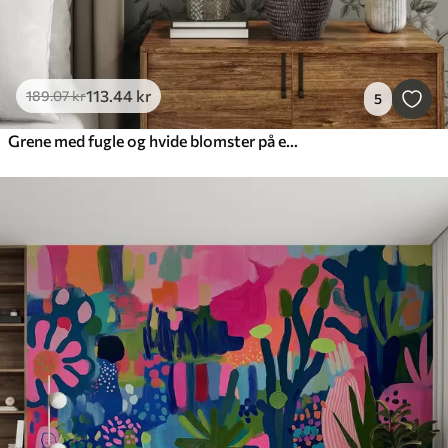
113
.44
kr
189
.07
kr
5
Grene med fugle og hvide blomster på en sart baggrund