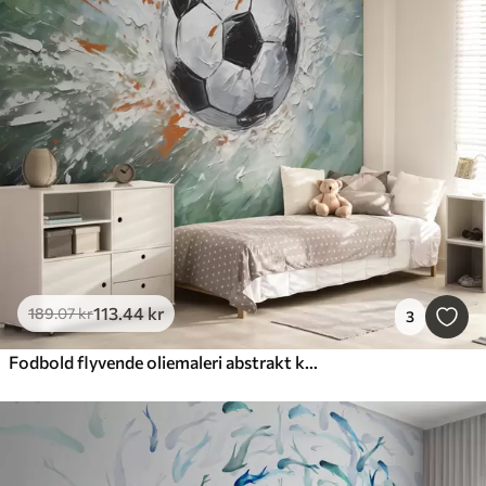
113
.44
kr
189
.07
kr
3
Fodbold flyvende oliemaleri abstrakt kunst