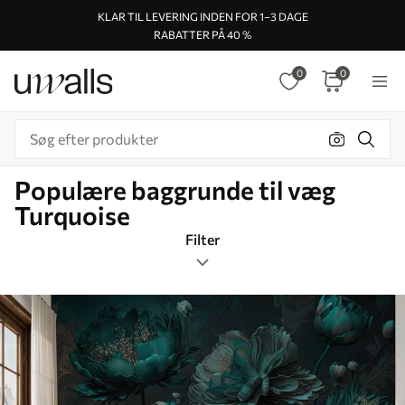
KLAR TIL LEVERING INDEN FOR 1–3 DAGE
RABATTER PÅ 40 %
0
0
Populære baggrunde til væg
Turquoise
Filter
Tags
Billedformat
Turquoise