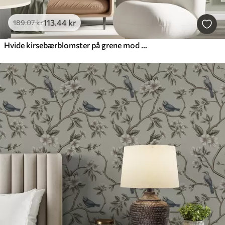
113
.44
kr
189
.07
kr
Hvide kirsebærblomster på grene mod en blød blå og grøn baggrund i oliemaleristil