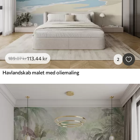
113
.44
kr
189
.07
kr
2
Havlandskab malet med oliemaling