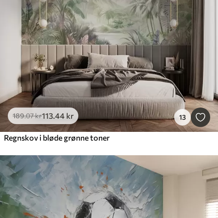
113
.44
kr
189
.07
kr
13
Regnskov i bløde grønne toner