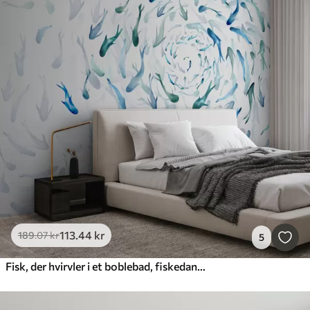
113
.44
kr
189
.07
kr
5
Fisk, der hvirvler i et boblebad, fiskedans, akvarel, haj, abstrakt komposition, minimalisme, blå, grøn farve