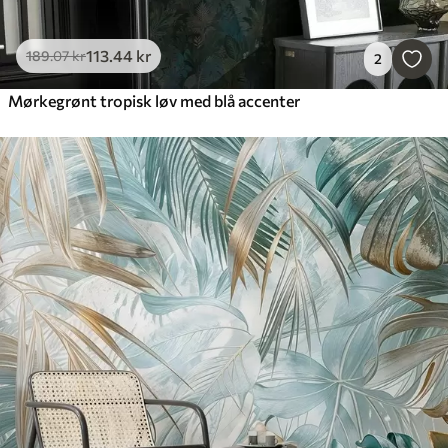
113
.44
kr
189
.07
kr
2
Mørkegrønt tropisk løv med blå accenter