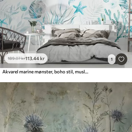
113
.44
kr
189
.07
kr
1
Akvarel marine mønster, boho stil, muslingeskaller, koraller, bomuld, blå farver