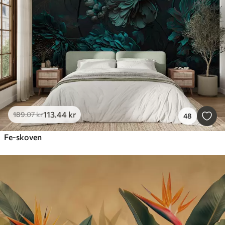
Smart
Nulstil alting
113
.44
kr
189
.07
kr
48
Fe-skoven