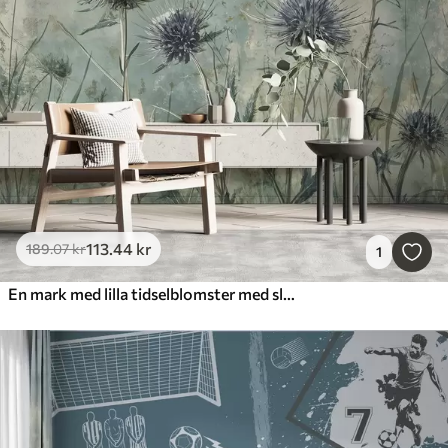
113
.44
kr
189
.07
kr
1
En mark med lilla tidselblomster med slørede blomster og blade i en vintage-tekstureret baggrund