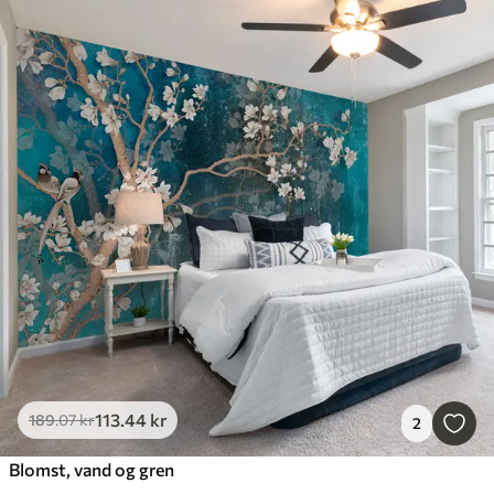
113
.44
kr
189
.07
kr
2
Blomst, vand og gren