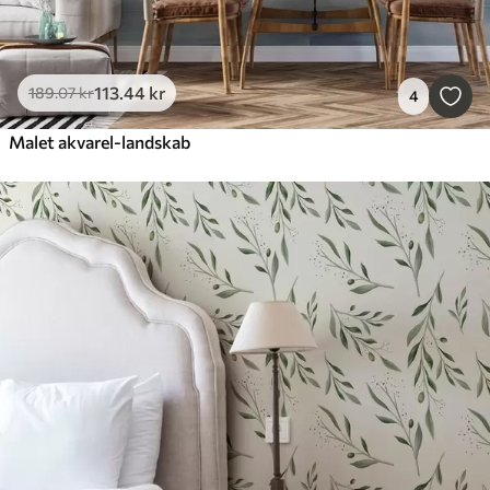
113
.44
kr
189
.07
kr
4
Malet akvarel-landskab