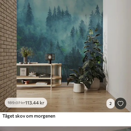
113
.44
kr
189
.07
kr
2
Tåget skov om morgenen