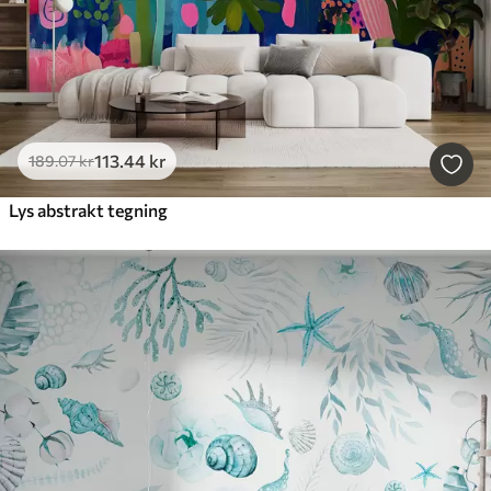
113
.44
kr
189
.07
kr
Lys abstrakt tegning