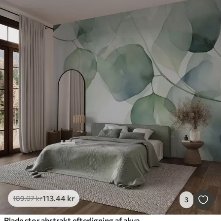
113
.44
kr
189
.07
kr
3
Blade stor abstrakt efterligning af akvarel