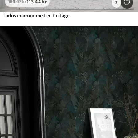
113
.44
kr
189
.07
kr
2
Turkis marmor med en fin tåge