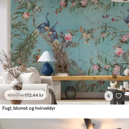
113
.44
kr
189
.07
kr
6
Fugl, blomst og hvirveldyr