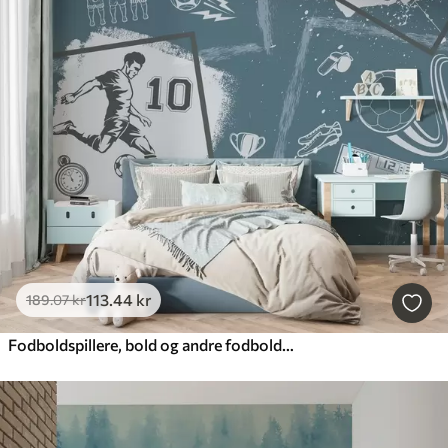
113
.44
kr
189
.07
kr
Fodboldspillere, bold og andre fodboldattributter i blå toner