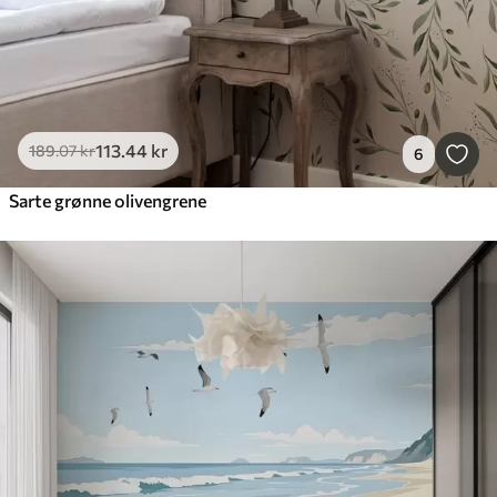
113
.44
kr
189
.07
kr
6
Sarte grønne olivengrene