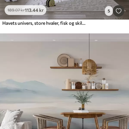
113
.44
kr
189
.07
kr
5
Havets univers, store hvaler, fisk og skildpadder