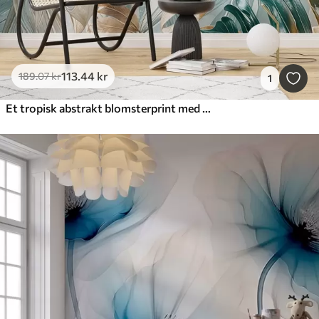
113
.44
kr
189
.07
kr
1
Et tropisk abstrakt blomsterprint med store palmeblade i blå og beige nuancer skaber en frodig atmosfære