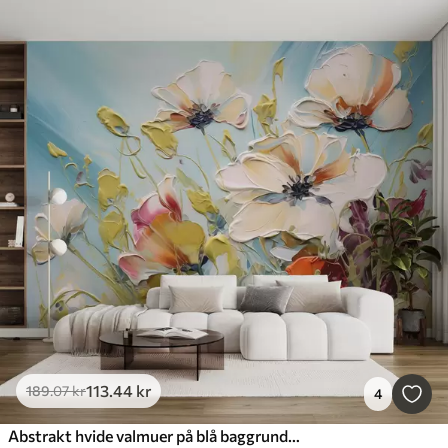
113
.44
kr
189
.07
kr
4
Abstrakt hvide valmuer på blå baggrund, efterligning af malestrøg