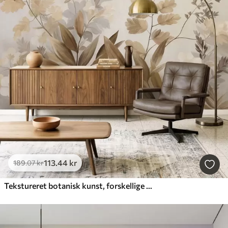
113
.44
kr
189
.07
kr
Tekstureret botanisk kunst, forskellige planter og blade i brune og beige nuancer