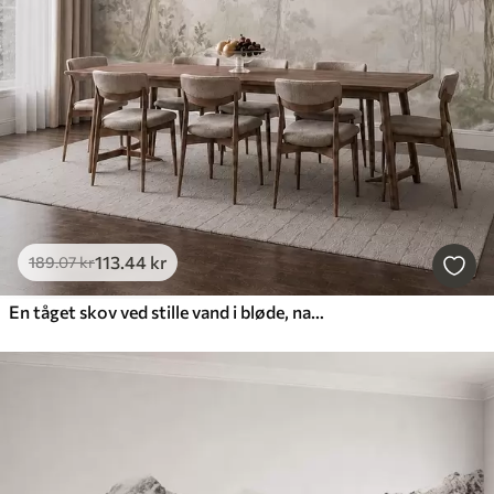
113
.44
kr
189
.07
kr
En tåget skov ved stille vand i bløde, naturlige pastelfarver