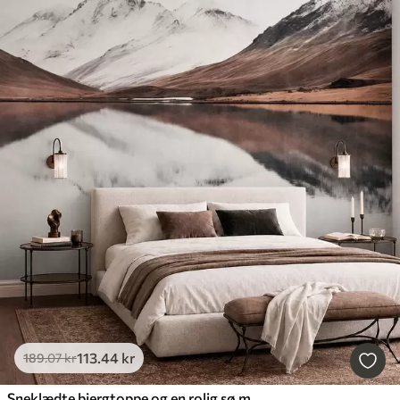
113
.44
kr
189
.07
kr
Sneklædte bjergtoppe og en rolig sø med et spejlblankt overflade