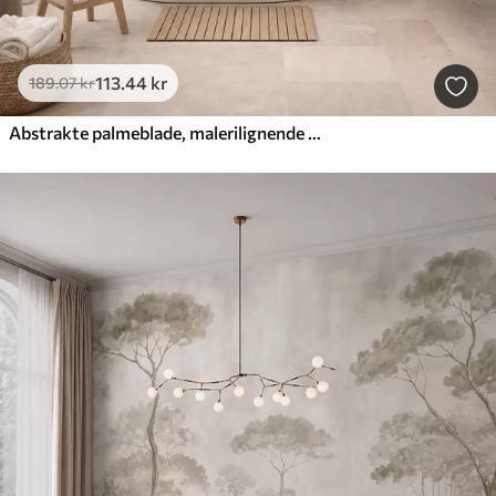
113
.44
kr
189
.07
kr
Abstrakte palmeblade, malerilignende motiv