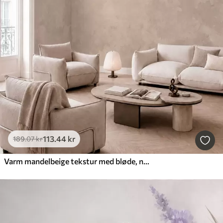
113
.44
kr
189
.07
kr
Varm mandelbeige tekstur med bløde, naturlige farveovergange