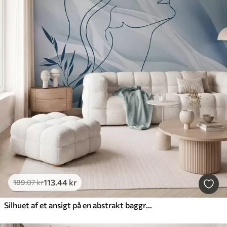
113
.44
kr
189
.07
kr
Silhuet af et ansigt på en abstrakt baggrund