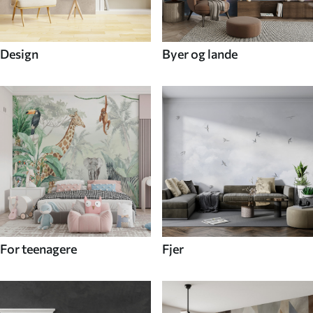
Design
Byer og lande
For teenagere
Fjer