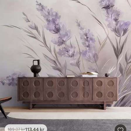
113
.44
kr
189
.07
kr