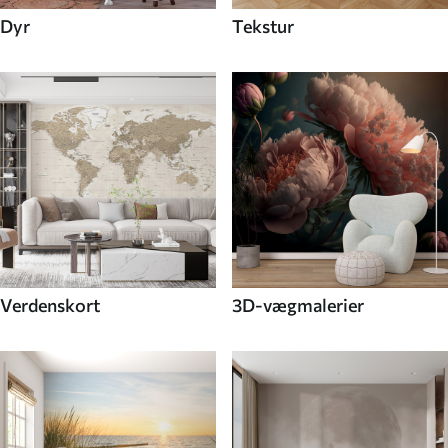
Dyr
Tekstur
Verdenskort
3D-vægmalerier