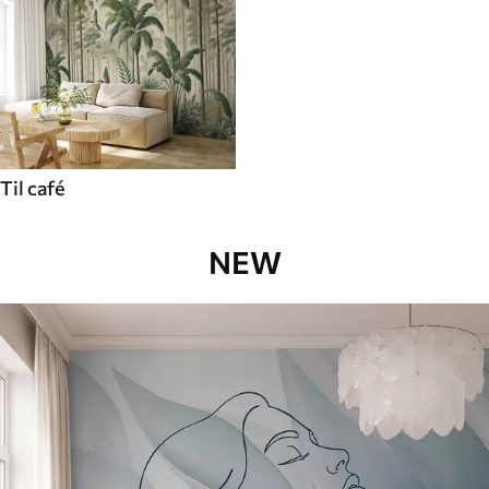
Til café
NEW