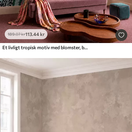
113
.44
kr
189
.07
kr
Et livligt tropisk motiv med blomster, blade og farverige frugter