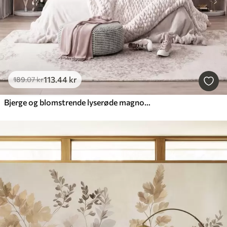
113
.44
kr
189
.07
kr
Bjerge og blomstrende lyserøde magnoliagrene, et landskab med dybde og tekstur