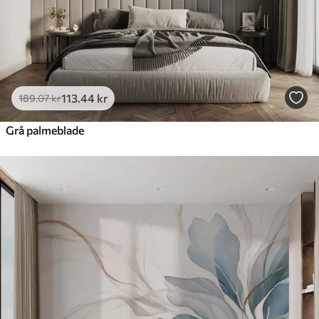
113
.44
kr
189
.07
kr
Grå palmeblade