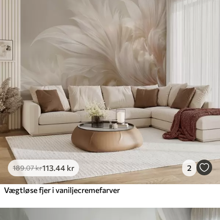
113
.44
kr
2
189
.07
kr
Vægtløse fjer i vaniljecremefarver