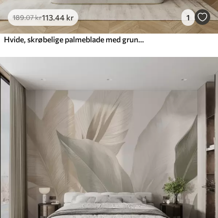
113
.44
kr
1
189
.07
kr
Hvide, skrøbelige palmeblade med grunge-tekstur