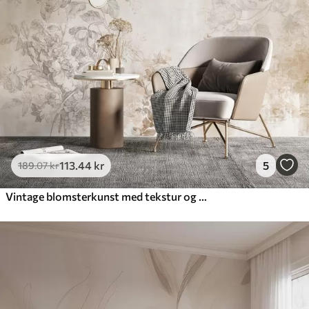
113
.44
kr
5
189
.07
kr
Vintage blomsterkunst med tekstur og illustrationer af delikate haveblomster og blade i tegnet stil, bløde pastelfarver i beige og sepia