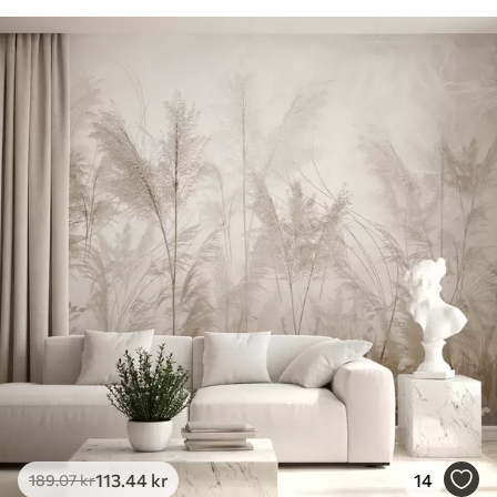
113
.44
kr
14
189
.07
kr