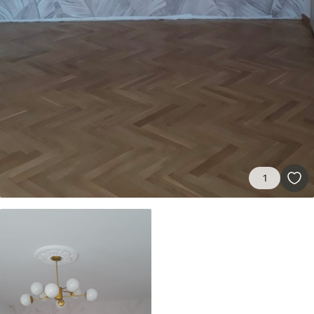
666
.67
400
.00
kr
/m²
1