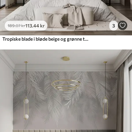
113
.44
kr
3
189
.07
kr
Tropiske blade i bløde beige og grønne toner med akvareleffekt og blide farveovergange