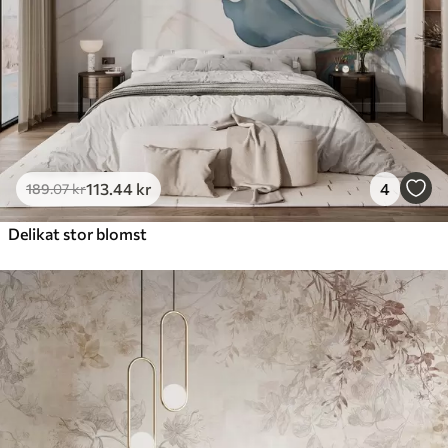
113
.44
kr
4
189
.07
kr
Delikat stor blomst