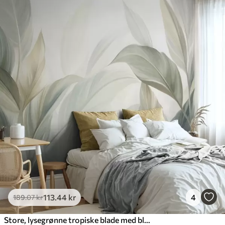
113
.44
kr
4
189
.07
kr
Store, lysegrønne tropiske blade med bløde pastelfarver og struktureret kunst