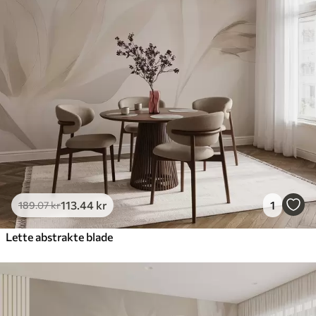
113
.44
kr
1
189
.07
kr
Lette abstrakte blade