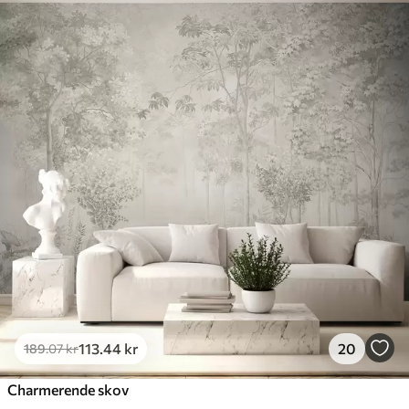
113
.44
kr
20
189
.07
kr
Charmerende skov