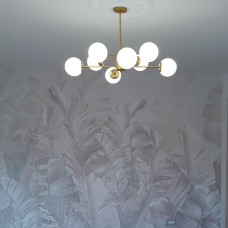
rengøres med vand.
Anvendelsesmetode
Problemfri anvendelse
Tilgængelige materialer
Standard
385
.83
231
.50
kr
/m²
Premium
448
.33
269
.00
kr
/m²
Premium vinyl
516
.67
310
.00
kr
/m²
Peel and Stick