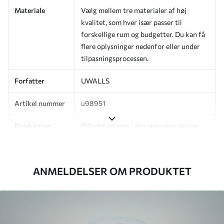
Materiale
Vælg mellem tre materialer af høj
kvalitet, som hver især passer til
forskellige rum og budgetter. Du kan få
flere oplysninger nedenfor eller under
tilpasningsprocessen.
Forfatter
UWALLS
Artikel nummer
u98951
Produktion
Billedet printes i den størrelse, du har
angivet, og skæres i identiske strimler
med en bredde på op til 50 cm.
ANMELDELSER OM PRODUKTET
Derudover
Du kan tilføje en lakering og/eller
tapetklæber.
Rengøring
Tapetet kan rengøres forsigtigt med en
blød svamp. Tapeter med lakfinish kan