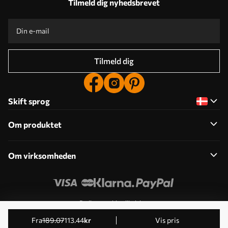
Tilmeld dig nyhedsbrevet
Tilmeld dig
Skift sprog
Om produktet
Om virksomheden
Rediger cookie-tilladelser
© 2011-2026 Uwalls . Alle rettigheder forbeholdes. Drives
fra
189
.07
113
.44
kr
Vis pris
af KLW Sp. z o.o. VAT ID: PL9223057591.