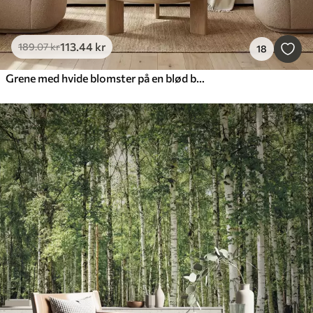
113
.44
kr
189
.07
kr
18
Grene med hvide blomster på en blød beige baggrund