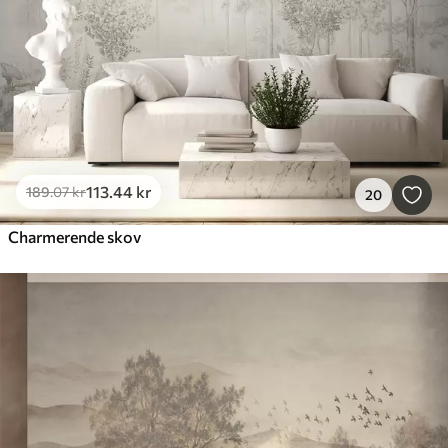
113
.44
kr
189
.07
kr
20
Charmerende skov