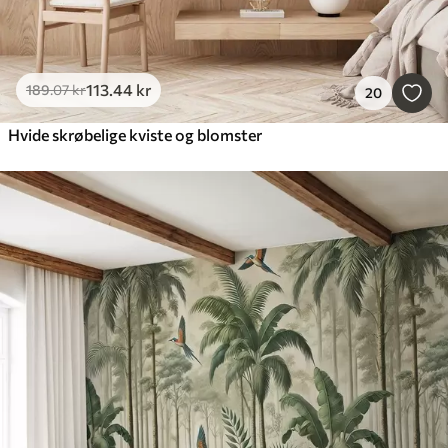
113
.44
kr
189
.07
kr
20
Hvide skrøbelige kviste og blomster