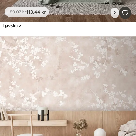
113
.44
kr
189
.07
kr
2
Løvskov