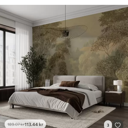
113
.44
kr
189
.07
kr
3