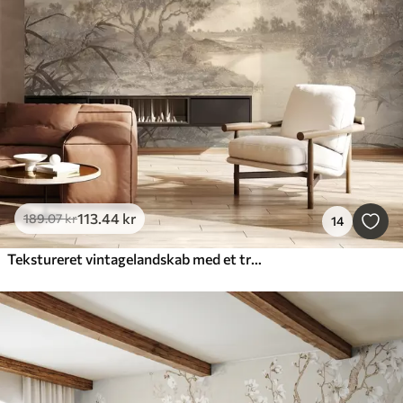
113
.44
kr
189
.07
kr
14
Tekstureret vintagelandskab med et træ nær en flod og en overskyet himmel, naturkunst i sepiatoner