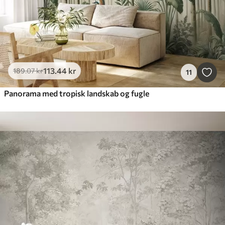
113
.44
kr
189
.07
kr
11
Panorama med tropisk landskab og fugle