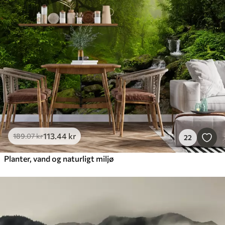
113
.44
kr
189
.07
kr
22
Planter, vand og naturligt miljø