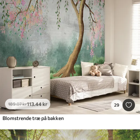
113
.44
kr
189
.07
kr
29
Blomstrende træ på bakken