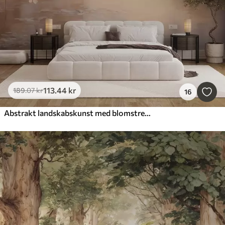
113
.44
kr
189
.07
kr
16
Abstrakt landskabskunst med blomstrende grene og hvide blomster, der hænger over en sø, bløde pastelfarver