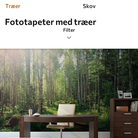
Træer
Skov
Fototapeter med træer
Filter
Tags
Billedformat
Farve
Smart
Nulstil alting