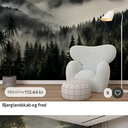
113
.44
kr
189
.07
kr
8
Bjerglandskab og fred