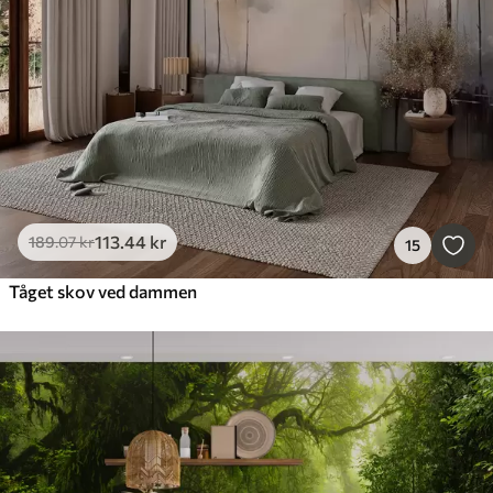
113
.44
kr
189
.07
kr
15
Tåget skov ved dammen