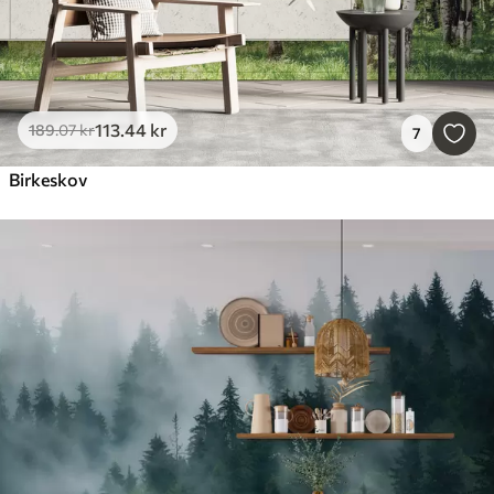
113
.44
kr
189
.07
kr
7
Birkeskov