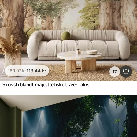
113
.44
kr
189
.07
kr
17
Skovsti blandt majestætiske træer i akvarelstil