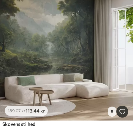
113
.44
kr
189
.07
kr
8
Skovens stilhed