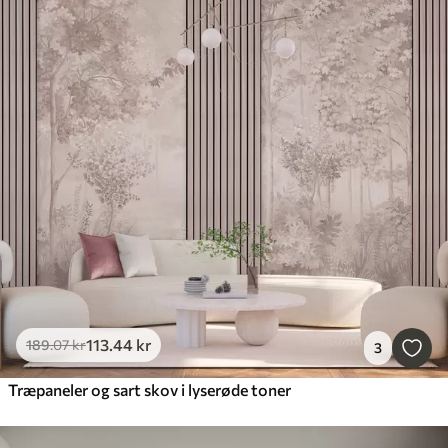
113
.44
kr
189
.07
kr
3
Træpaneler og sart skov i lyserøde toner