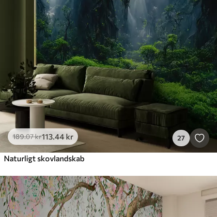
113
.44
kr
189
.07
kr
27
Naturligt skovlandskab