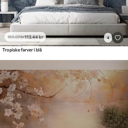
113
.44
kr
189
.07
kr
4
Tropiske farver i blå