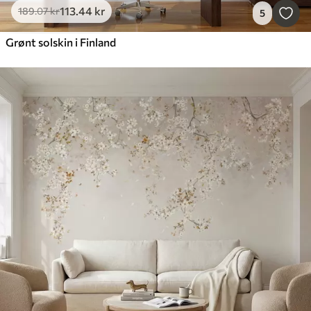
113
.44
kr
189
.07
kr
5
Grønt solskin i Finland