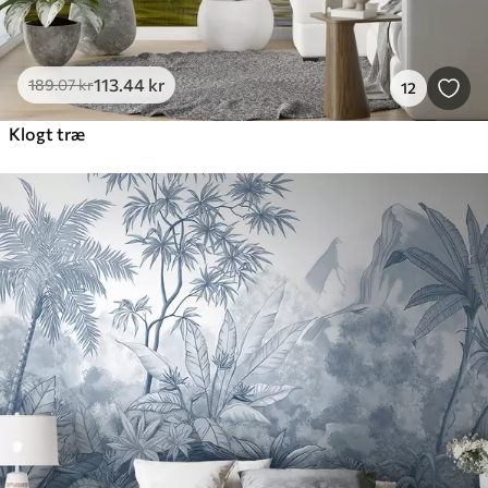
113
.44
kr
189
.07
kr
12
Klogt træ