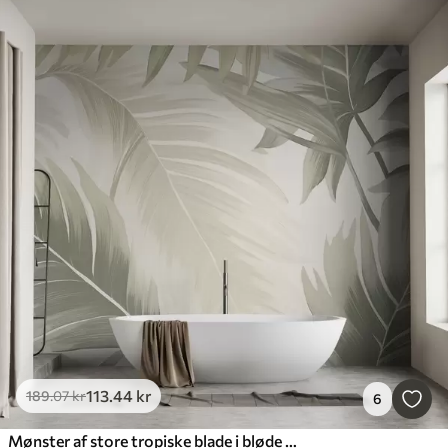
113
.44
kr
189
.07
kr
6
Mønster af store tropiske blade i bløde grønne og beige nuancer, med glatte gradienter og fine teksturdetaljer