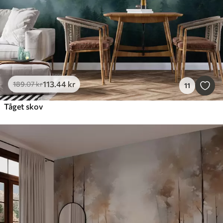
113
.44
kr
189
.07
kr
11
Tåget skov