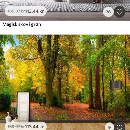
113
.44
kr
189
.07
kr
26
Magisk skov i grøn
113
.44
kr
189
.07
kr
9