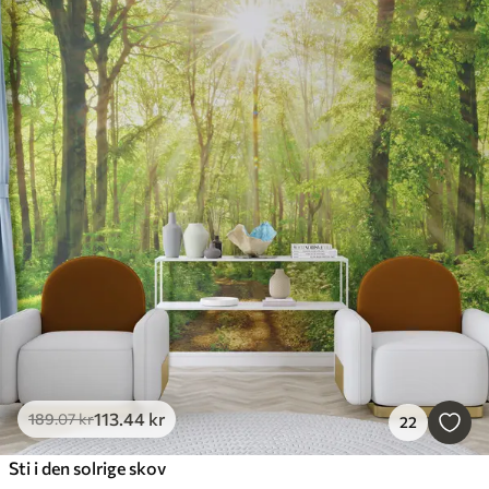
113
.44
kr
189
.07
kr
22
Sti i den solrige skov