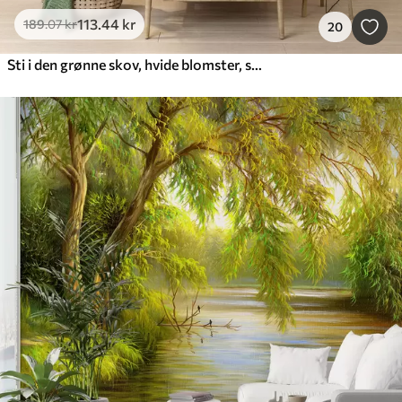
113
.44
kr
189
.07
kr
20
Sti i den grønne skov, hvide blomster, sollys, tegning i akrylstil