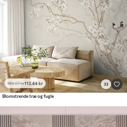
113
.44
kr
189
.07
kr
33
Blomstrende træ og fugle