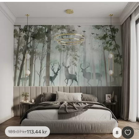
113
.44
kr
189
.07
kr
8