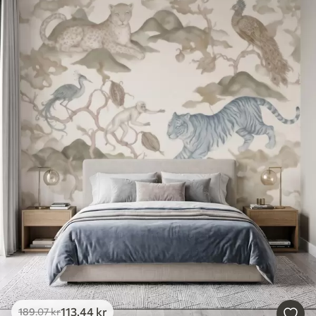
113
.44
kr
189
.07
kr