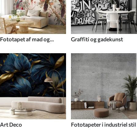
Fototapet af mad og
Graffiti og gadekunst
drikke
Art Deco
Fototapeter i industriel stil