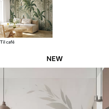
Til café
NEW