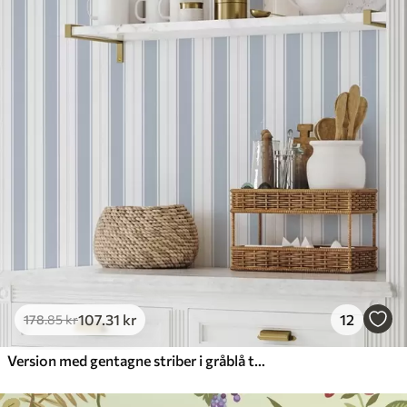
107
.31
kr
12
178
.85
kr
Version med gentagne striber i gråblå toner