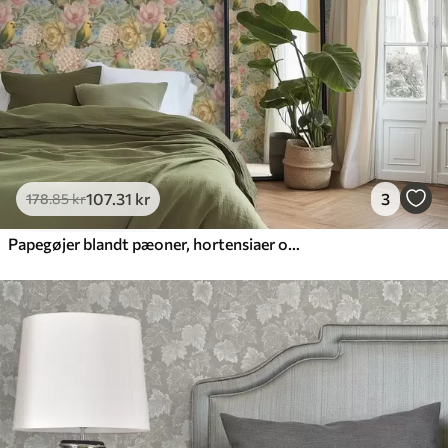
107
.31
kr
3
178
.85
kr
Papegøjer blandt pæoner, hortensiaer og magnolier