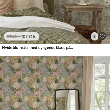
107
.31
kr
8
178
.85
kr
Hvide blomster med slyngende blade på lys baggrund