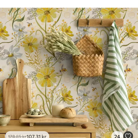
Rengøring
Tapetet kan rengøres forsigtigt med en
blød svamp. Tapeter med lakfinish kan
rengøres med vand.
Anvendelsesmetode
Problemfri anvendelse
Tilgængelige materialer
Standard
365
.00
219
.00
kr
/m²
Premium
448
.33
269
.00
kr
/m²
Premium vinyl
516
.67
310
.00
kr
/m²
107
.31
kr
24
178
.85
kr