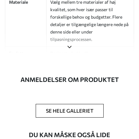
Materiale
Vælg mellem tre materialer af høj
kvalitet, som hver især passer til
forskellige behov og budgetter. Flere
detaljer er tilgængelige længere nede på
denne side eller under
tilpasningsprocessen.
Forfatter
Designstudie Uwalls
Artikelnummer
a01176v2
ANMELDELSER OM PRODUKTET
Efterbehandling
Halvmat.
Produktion
Billedet printes i den størrelse, du har
angivet, og skæres i identiske strimler
med en bredde på op til 50 cm.
SE HELE GALLERIET
Yderligere
Du kan tilføje en lakering og/eller
muligheder
tapetklæber.
DU KAN MÅSKE OGSÅ LIDE