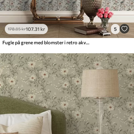
107
.31
kr
5
178
.85
kr
Fugle på grene med blomster i retro akvarel-stil