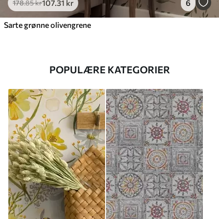
107
.31
kr
6
178
.85
kr
Sarte grønne olivengrene
POPULÆRE KATEGORIER