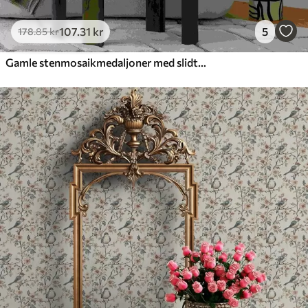
107
.31
kr
5
178
.85
kr
Gamle stenmosaikmedaljoner med slidte detaljer