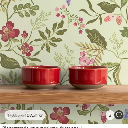
107
.31
kr
3
178
.85
kr
Blomstrende have med bær, druer og vilde blomster