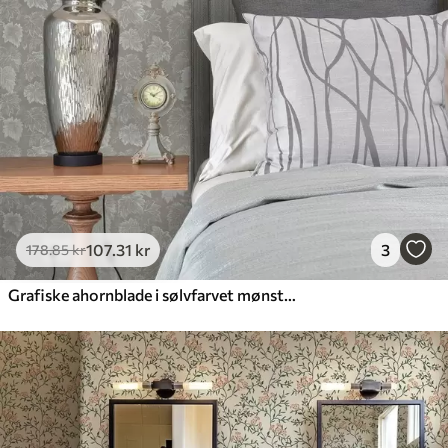
107
.31
kr
3
178
.85
kr
Grafiske ahornblade i sølvfarvet mønster på grå baggrund