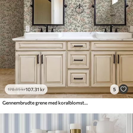
107
.31
kr
5
178
.85
kr
Gennembrudte grene med koralblomster, blomstermønster