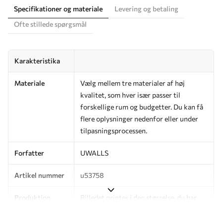
Specifikationer og materiale
Levering og betaling
Ofte stillede spørgsmål
Karakteristika
Materiale
Vælg mellem tre materialer af høj
kvalitet, som hver især passer til
forskellige rum og budgetter. Du kan få
flere oplysninger nedenfor eller under
tilpasningsprocessen.
Forfatter
UWALLS
Artikel nummer
u53758
Produktion
Billedet printes i den størrelse, du har
angivet, og skæres i identiske strimler
med en bredde på op til 50 cm.