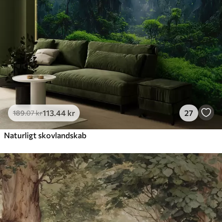
Premium vinyl
516
.67
310
.00
kr
/m²
Peel and Stick
666
.67
400
.00
kr
/m²
113
.44
kr
27
189
.07
kr
Naturligt skovlandskab