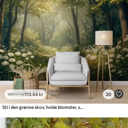
113
.44
kr
20
189
.07
kr
Sti i den grønne skov, hvide blomster, sollys, tegning i akrylstil