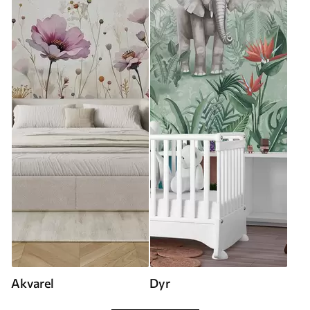
Akvarel
Dyr