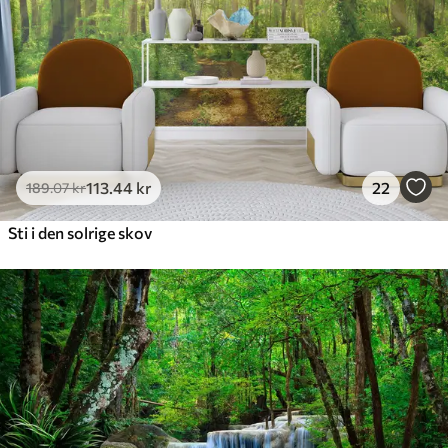
113
.44
kr
22
189
.07
kr
Sti i den solrige skov