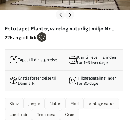
Fototapet Planter, vand og naturligt miljø Nr.
u53758
22
Kan godt lide
Klar til levering inden
Tapet til din størrelse
for 1–3 hverdage
Gratis forsendelse til
Tilbagebetaling inden
Danmark
for 30 dage
Skov
Jungle
Natur
Flod
Vintage natur
Landskab
Tropicana
Grøn