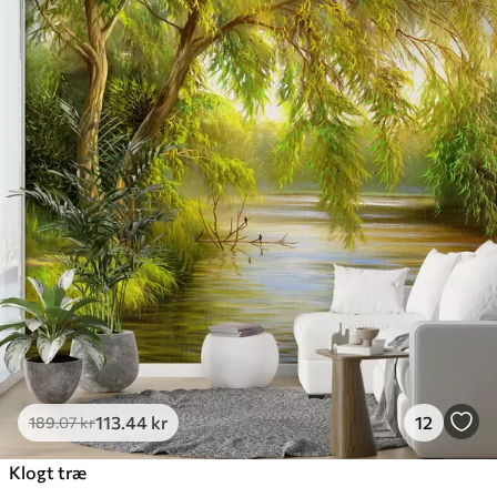
113
.44
kr
12
189
.07
kr
Klogt træ