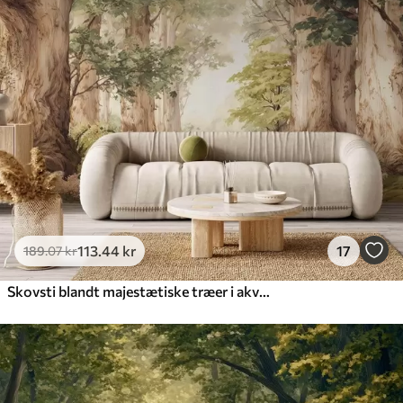
113
.44
kr
17
189
.07
kr
Skovsti blandt majestætiske træer i akvarelstil