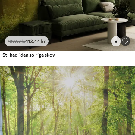
113
.44
kr
8
189
.07
kr
Stilhed i den solrige skov