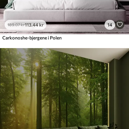
113
.44
kr
14
189
.07
kr
Carkonoshe-bjergene i Polen