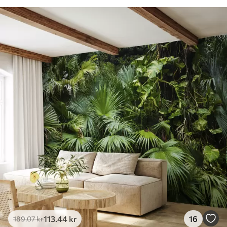
113
.44
kr
16
189
.07
kr