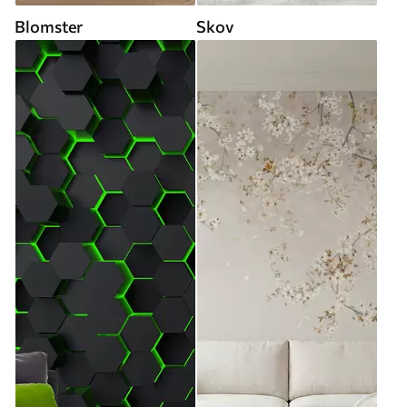
Blomster
Skov