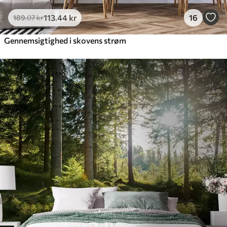
113
.44
kr
16
189
.07
kr
Gennemsigtighed i skovens strøm