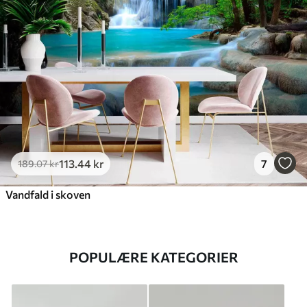
113
.44
kr
7
189
.07
kr
Vandfald i skoven
POPULÆRE KATEGORIER