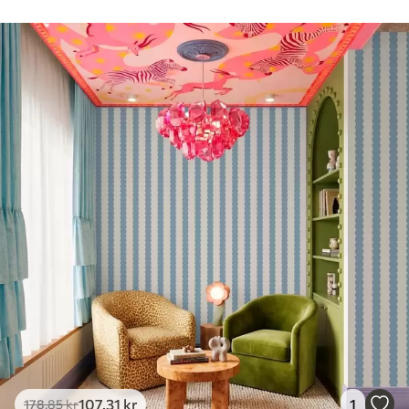
Rengøring
Tapetet kan rengøres forsigtigt med en
blød svamp. Tapeter med lakfinish kan
rengøres med vand.
Anvendelsesmetode
Problemfri anvendelse
Tilgængelige materialer
Standard
365
.00
219
.00
kr
/m²
Premium
448
.33
269
.00
kr
/m²
Premium vinyl
516
.67
310
.00
kr
/m²
107
.31
kr
1
178
.85
kr