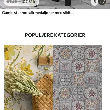
107
.31
kr
5
178
.85
kr
Gamle stenmosaikmedaljoner med slidte detaljer
POPULÆRE KATEGORIER