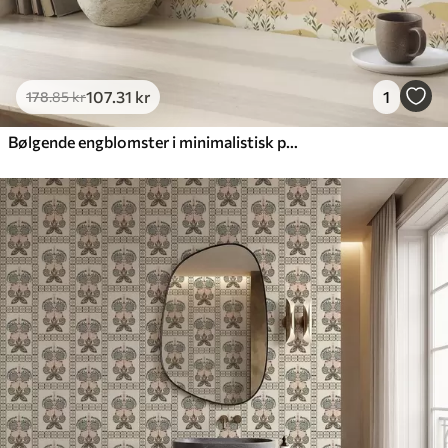
107
.31
kr
1
178
.85
kr
Bølgende engblomster i minimalistisk pastelstil