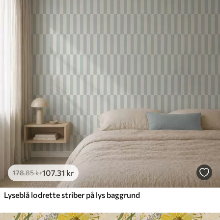
107
.31
kr
178
.85
kr
Lyseblå lodrette striber på lys baggrund