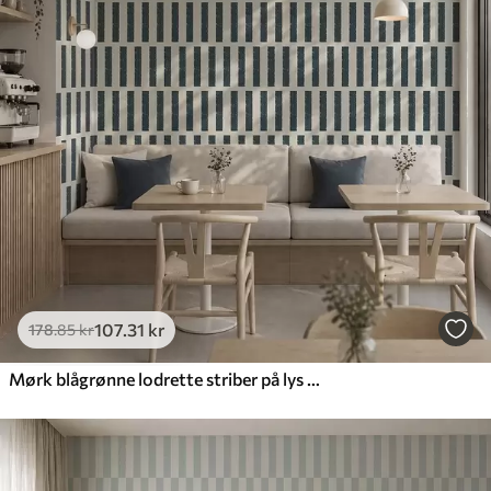
107
.31
kr
178
.85
kr
Mørk blågrønne lodrette striber på lys baggrund