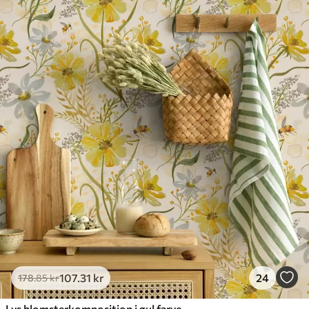
107
.31
kr
24
178
.85
kr
Lys blomsterkomposition i gul farve