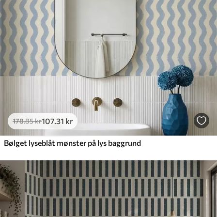
107
.31
kr
178
.85
kr
Bølget lyseblåt mønster på lys baggrund