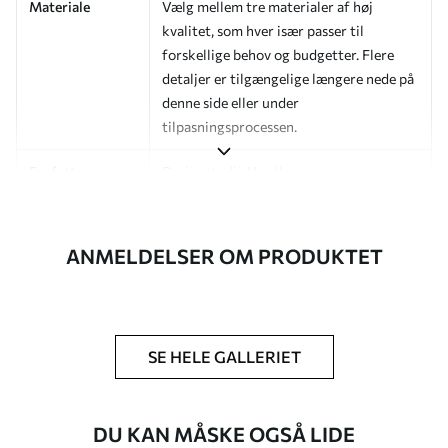
Materiale
Vælg mellem tre materialer af høj
kvalitet, som hver især passer til
forskellige behov og budgetter. Flere
detaljer er tilgængelige længere nede på
denne side eller under
tilpasningsprocessen.
Forfatter
Designstudie Uwalls
Artikelnummer
a01176
ANMELDELSER OM PRODUKTET
Efterbehandling
Halvmat.
Produktion
Billedet printes i den størrelse, du har
angivet, og skæres i identiske strimler
med en bredde på op til 50 cm.
SE HELE GALLERIET
Yderligere
Du kan tilføje en lakering og/eller
muligheder
tapetklæber.
DU KAN MÅSKE OGSÅ LIDE