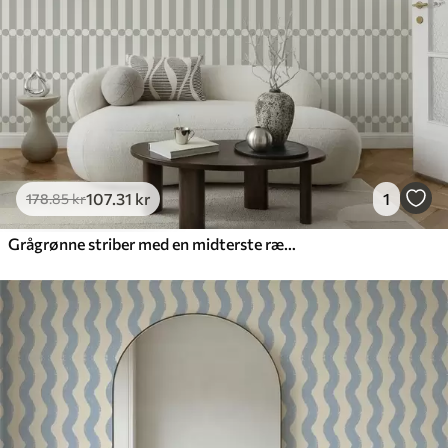
107
.31
kr
1
178
.85
kr
Grågrønne striber med en midterste række af cirkler