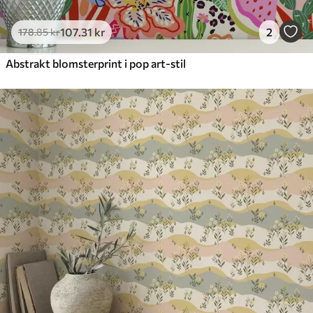
107
.31
kr
2
178
.85
kr
Abstrakt blomsterprint i pop art-stil