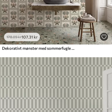
107
.31
kr
178
.85
kr
Dekorativt mønster med sommerfugle og blomster