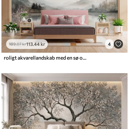
113
.44
kr
4
189
.07
kr
roligt akvarellandskab med en sø og et blomstrende træ