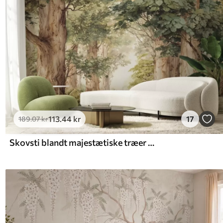
113
.44
kr
17
189
.07
kr
Skovsti blandt majestætiske træer i akvarelstil