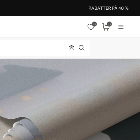
RABATTER PÅ 40 %
0
0