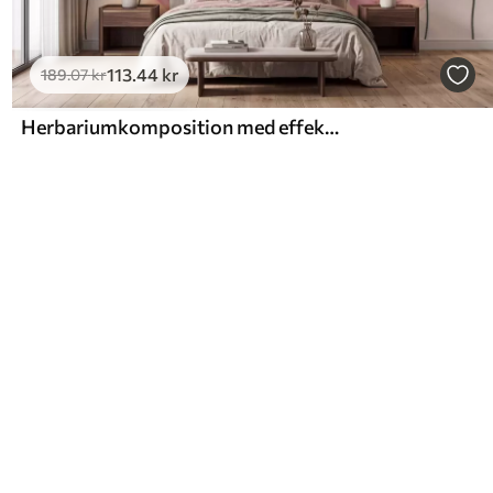
113
.44
kr
189
.07
kr
Herbariumkomposition med effekt af pressede blomster og 3D-tekstur