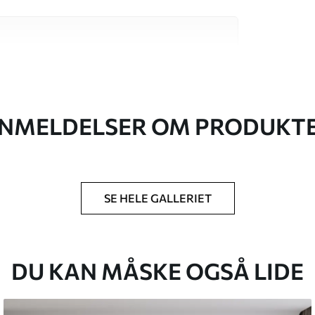
 høj kvalitet, som hver især passer til
. Du kan få flere oplysninger nedenfor eller
NMELDELSER OM PRODUKT
SE HELE GALLERIET
lse, du har angivet, og skæres i identiske
 til 50 cm.
g/eller tapetklæber.
DU KAN MÅSKE OGSÅ LIDE
tigt med en blød svamp. Tapeter med lakfinish