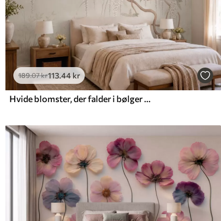
113
.44
kr
189
.07
kr
Hvide blomster, der falder i bølger over det stille vand