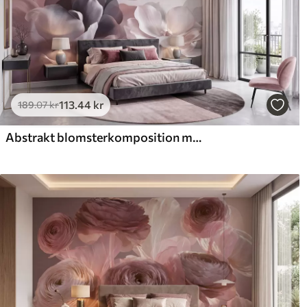
113
.44
kr
189
.07
kr
Abstrakt blomsterkomposition med magnoliaer