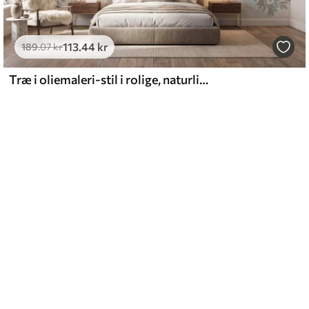
113
.44
kr
189
.07
kr
Træ i oliemaleri-stil i rolige, naturlige grå-beige nuancer