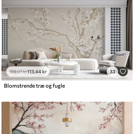
emium
8
.33
269
.00
kr
/m²
113
.44
kr
33
l and Stick
189
.07
kr
6
.67
400
.00
kr
/m²
Blomstrende træ og fugle