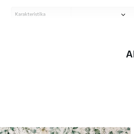
Karakteristika
Materiale
Vælg mellem tre materialer af
forskellige rum og budgetter
under tilpasningsprocessen.
A
Forfatter
UWALLS
Artikel nummer
w09934
Produktion
Billedet printes i den større
strimler med en bredde på op
Derudover
Du kan tilføje en lakering o
Rengøring
Tapetet kan rengøres forsig
kan rengøres med vand.