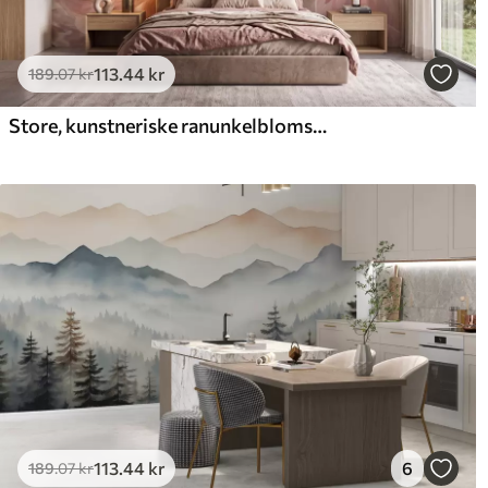
113
.44
kr
189
.07
kr
Store, kunstneriske ranunkelblomster i bløde rosa og cremefarvede nuancer
113
.44
kr
6
189
.07
kr