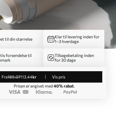
Klar til levering inden for
et til din størrelse
1–3 hverdage
tis forsendelse til
Tilbagebetaling inden
nmark
for 30 dage
fra
189
.07
113
.44
kr
Vis pris
Prisen er angivet med
40% rabat
.