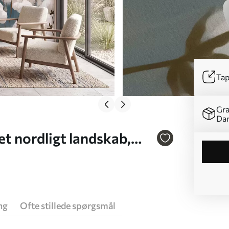
Tap
Gra
Da
t nordligt landskab,
ng
Ofte stillede spørgsmål