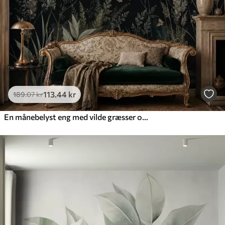
Premium vinyl
516
.67
310
.00
kr
/m²
Peel and Stick
666
.67
400
.00
kr
/m²
113
.44
kr
189
.07
kr
En månebelyst eng med vilde græsser og blomster