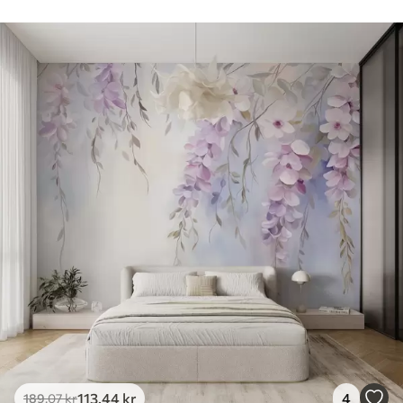
113
.44
kr
4
189
.07
kr