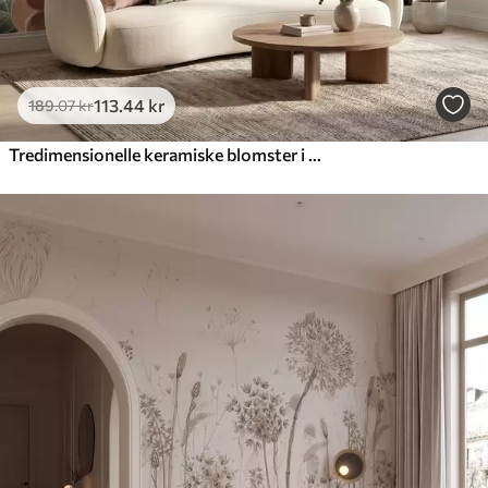
113
.44
kr
189
.07
kr
Tredimensionelle keramiske blomster i en blid pastelfarvepalet