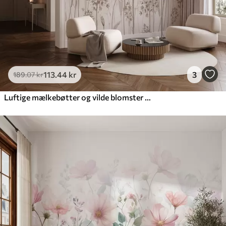
113
.44
kr
3
189
.07
kr
Luftige mælkebøtter og vilde blomster i akvarel-stil