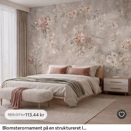
113
.44
kr
189
.07
kr
Blomsterornament på en struktureret lys baggrund