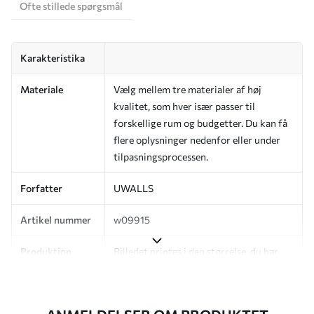
Ofte stillede spørgsmål
Karakteristika
Materiale
Vælg mellem tre materialer af høj
kvalitet, som hver især passer til
forskellige rum og budgetter. Du kan få
flere oplysninger nedenfor eller under
tilpasningsprocessen.
Forfatter
UWALLS
Artikel nummer
w09915
Produktion
Billedet printes i den størrelse, du har
angivet, og skæres i identiske strimler
med en bredde på op til 50 cm.