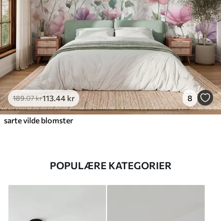
113
.44
kr
8
189
.07
kr
sarte vilde blomster
POPULÆRE KATEGORIER