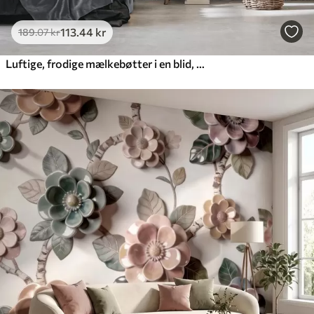
113
.44
kr
189
.07
kr
Luftige, frodige mælkebøtter i en blid, naturlig farvepalet