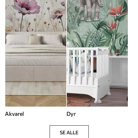
Akvarel
Dyr
SE ALLE