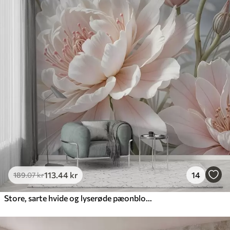
113
.44
kr
14
189
.07
kr
Store, sarte hvide og lyserøde pæonblomster med bløde, luftige kronblade mod en sløret grå baggrund