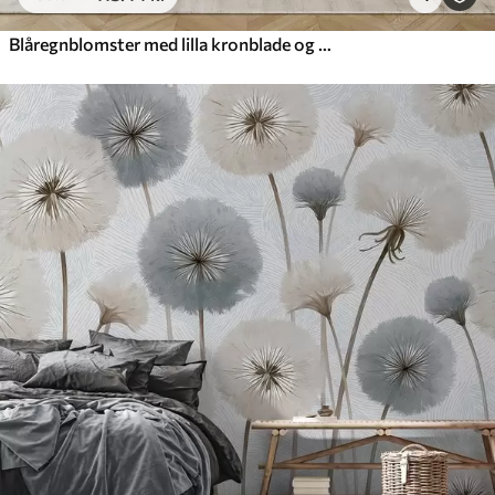
Blåregnblomster med lilla kronblade og grønne blade, der hænger fra grene, bløde pastelfarver, pastelfarvet baggrund