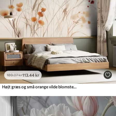
113
.44
kr
189
.07
kr
Højt græs og små orange vilde blomster på en lys baggrund, i en boho-stil med struktur