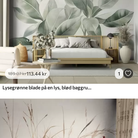
113
.44
kr
1
189
.07
kr
Lysegrønne blade på en lys, blød baggrund i boho-stil med struktur