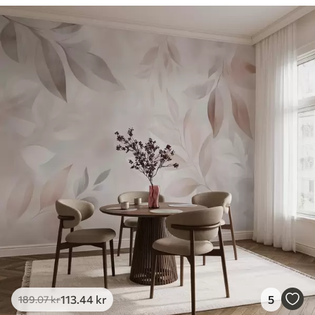
113
.44
kr
5
189
.07
kr