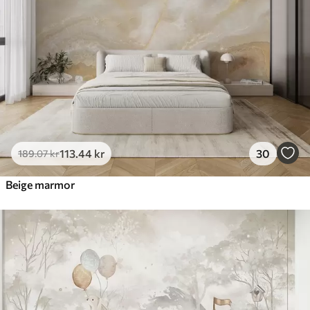
113
.44
kr
30
189
.07
kr
Beige marmor