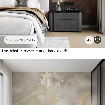
113
.44
kr
43
189
.07
kr
træ, tekstur, revner, mørke, bark, overflade