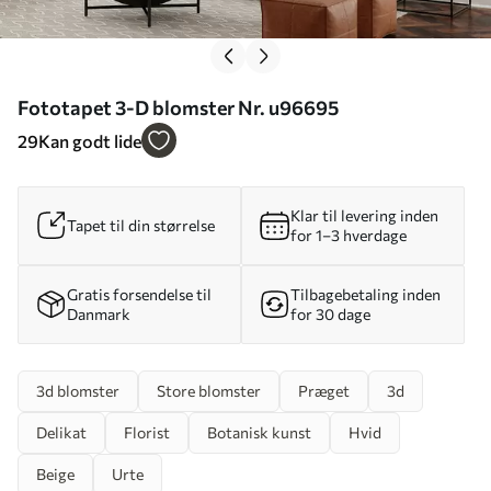
Fototapet 3-D blomster Nr. u96695
29
Kan godt lide
Klar til levering inden
Tapet til din størrelse
for 1–3 hverdage
Gratis forsendelse til
Tilbagebetaling inden
Danmark
for 30 dage
3d blomster
Store blomster
Præget
3d
Delikat
Florist
Botanisk kunst
Hvid
Beige
Urte