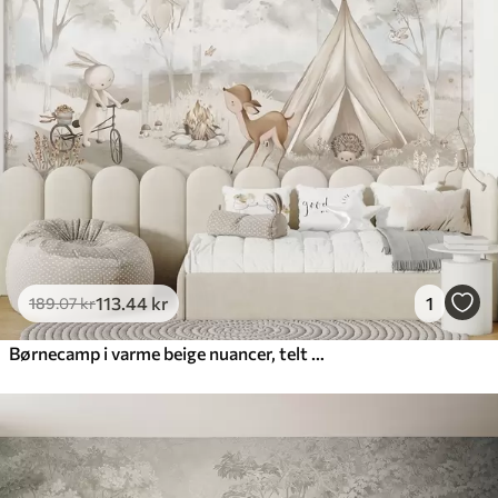
113
.44
kr
1
189
.07
kr
Børnecamp i varme beige nuancer, telt og skovdyr