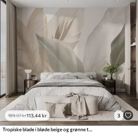
113
.44
kr
3
189
.07
kr
Tropiske blade i bløde beige og grønne toner med akvareleffekt og blide farveovergange