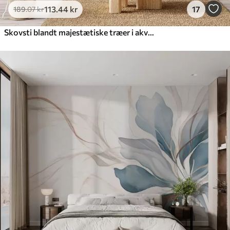
113
.44
kr
17
189
.07
kr
Skovsti blandt majestætiske træer i akvarelstil