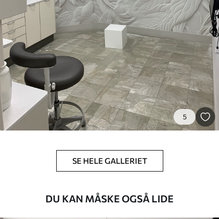
Premium
448
.33
269
.00
kr
/m²
Premium vinyl
516
.67
310
.00
kr
/m²
Peel and Stick
666
.67
400
.00
kr
/m²
5
SE HELE GALLERIET
DU KAN MÅSKE OGSÅ LIDE