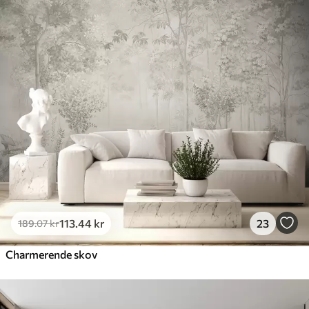
113
.44
kr
23
189
.07
kr
Charmerende skov