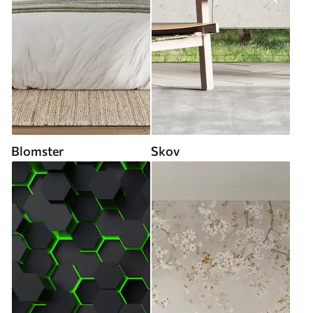
Blomster
Skov