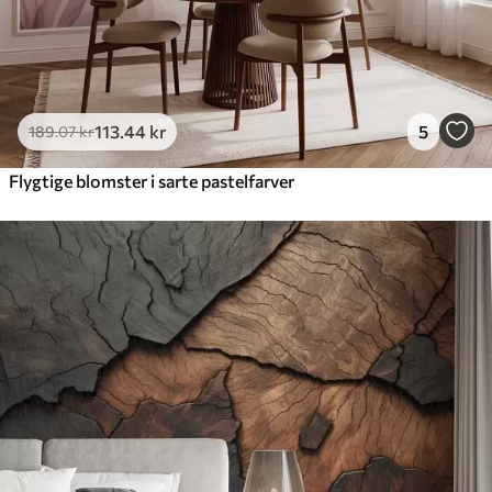
113
.44
kr
5
189
.07
kr
Flygtige blomster i sarte pastelfarver