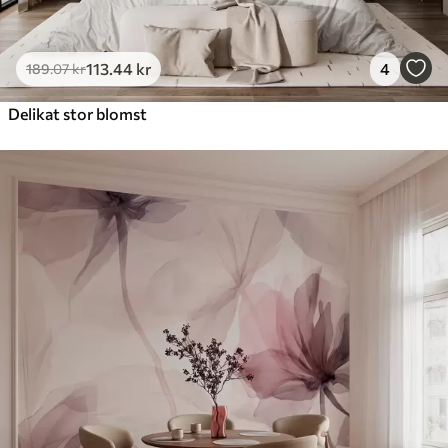
113
.44
kr
4
189
.07
kr
Delikat stor blomst