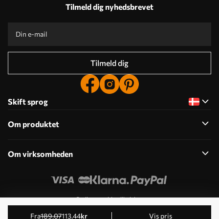
Tilmeld dig nyhedsbrevet
Tilmeld dig
Skift sprog
Om produktet
Om virksomheden
Rediger cookie-tilladelser
© 2011-2026 Uwalls . Alle rettigheder forbeholdes. Drives
fra
189
.07
113
.44
kr
Vis pris