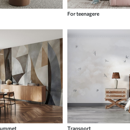
For teenagere
 rummet
Transport