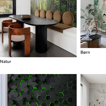
Børn
Natur