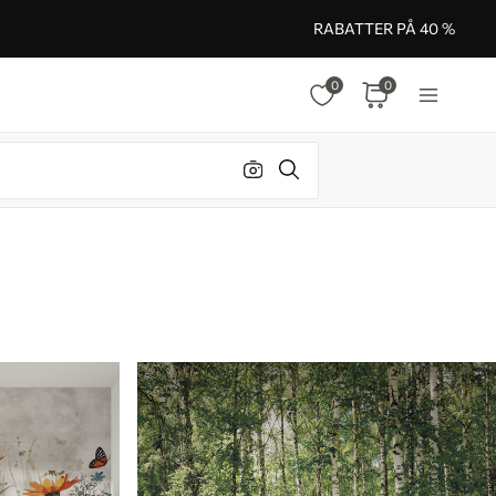
RABATTER PÅ 40 %
0
0