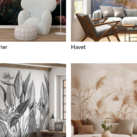
ier
Havet