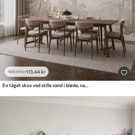
113
.44
kr
189
.07
kr
En tåget skov ved stille vand i bløde, naturlige pastelfarver