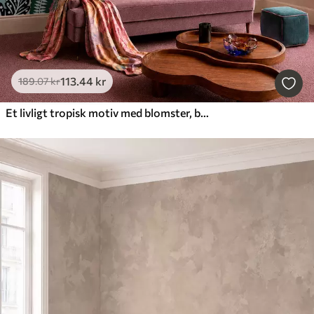
113
.44
kr
189
.07
kr
Et livligt tropisk motiv med blomster, blade og farverige frugter