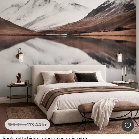
113
.44
kr
189
.07
kr
Sneklædte bjergtoppe og en rolig sø med et spejlblankt overflade