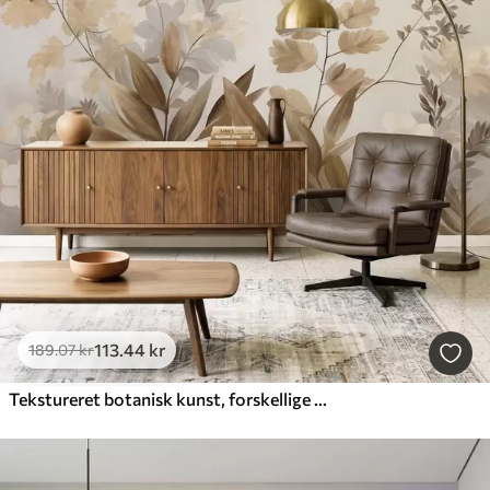
113
.44
kr
189
.07
kr
Tekstureret botanisk kunst, forskellige planter og blade i brune og beige nuancer