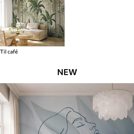
Til café
NEW