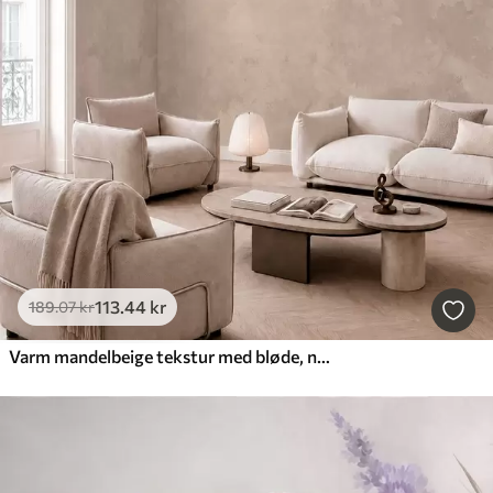
113
.44
kr
189
.07
kr
Varm mandelbeige tekstur med bløde, naturlige farveovergange