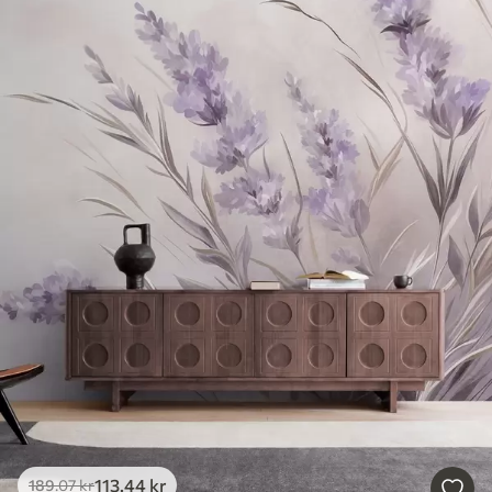
113
.44
kr
189
.07
kr