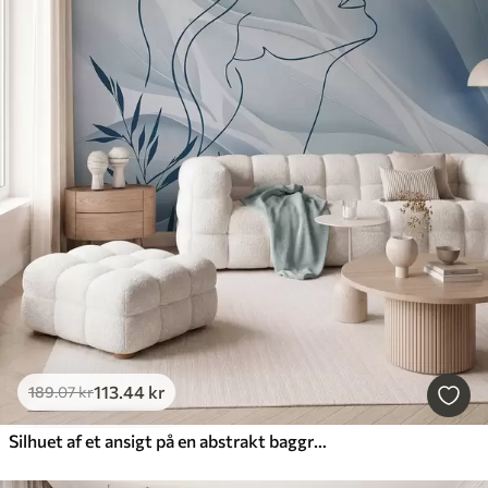
113
.44
kr
189
.07
kr
Silhuet af et ansigt på en abstrakt baggrund