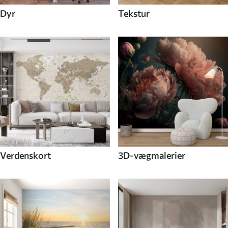
Dyr
Tekstur
Verdenskort
3D-vægmalerier