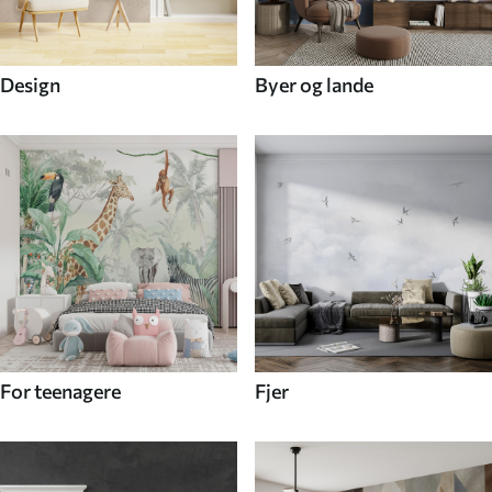
Design
Byer og lande
For teenagere
Fjer