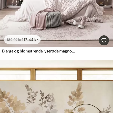
113
.44
kr
189
.07
kr
Bjerge og blomstrende lyserøde magnoliagrene, et landskab med dybde og tekstur