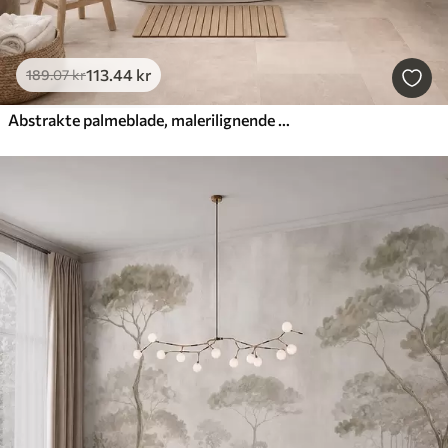
113
.44
kr
189
.07
kr
Abstrakte palmeblade, malerilignende motiv