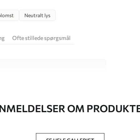
blomst
Neutralt lys
ng
Ofte stillede spørgsmål
 høj kvalitet, som hver især passer til
. Du kan få flere oplysninger nedenfor eller
NMELDELSER OM PRODUKT