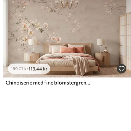
113
.44
kr
189
.07
kr
Chinoiserie med fine blomstergrene på lys baggrund