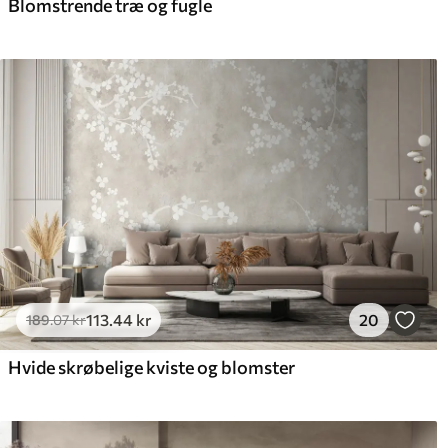
Blomstrende træ og fugle
113
.44
kr
20
189
.07
kr
Hvide skrøbelige kviste og blomster