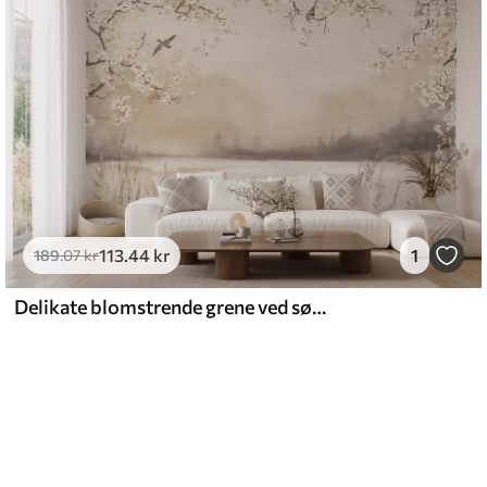
113
.44
kr
1
189
.07
kr
Delikate blomstrende grene ved søen med fugle i let tåge