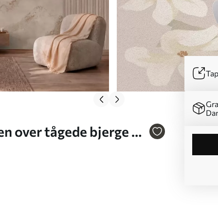
Tap
Gra
Da
n over tågede bjerge og