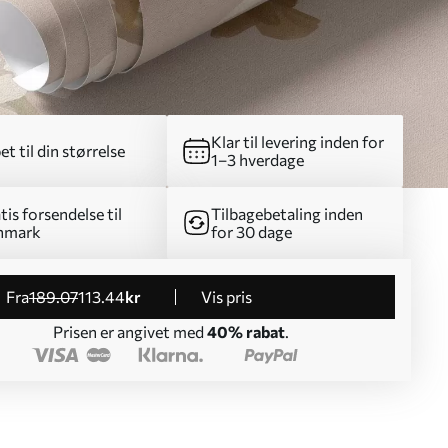
Klar til levering inden for
et til din størrelse
1–3 hverdage
tis forsendelse til
Tilbagebetaling inden
nmark
for 30 dage
fra
189
.07
113
.44
kr
Vis pris
Prisen er angivet med
40% rabat
.