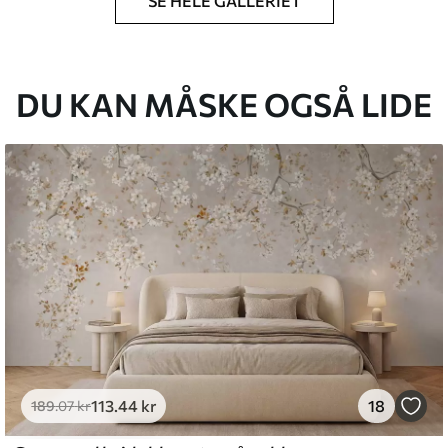
SE HELE GALLERIET
lse, du har angivet, og skæres i identiske
 til 50 cm.
g/eller tapetklæber.
DU KAN MÅSKE OGSÅ LIDE
tigt med en blød svamp. Tapeter med lakfinish
emium
8
.33
269
.00
kr
/m²
113
.44
kr
18
l and Stick
189
.07
kr
6
.67
400
.00
kr
/m²