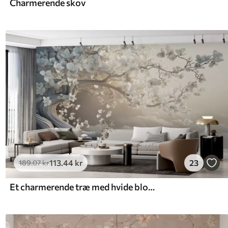
Charmerende skov
113
.44
kr
23
189
.07
kr
Et charmerende træ med hvide blomster på baggrund af skyer i en interessant stil i sarte varme farver