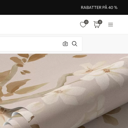
RABATTER PÅ 40 %
0
0