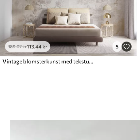
113
.44
kr
5
189
.07
kr
Vintage blomsterkunst med tekstur og illustrationer af delikate haveblomster og blade i tegnet stil, bløde pastelfarver i beige og sepia