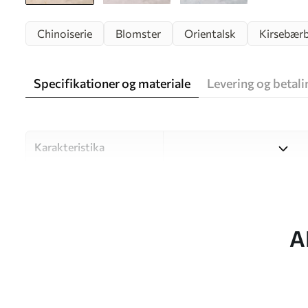
Chinoiserie
Blomster
Orientalsk
Kirsebær
Specifikationer og materiale
Levering og betali
Karakteristika
Materiale
Vælg mellem tre materialer af
forskellige rum og budgetter
under tilpasningsprocessen.
A
Forfatter
UWALLS
Artikel nummer
w05695