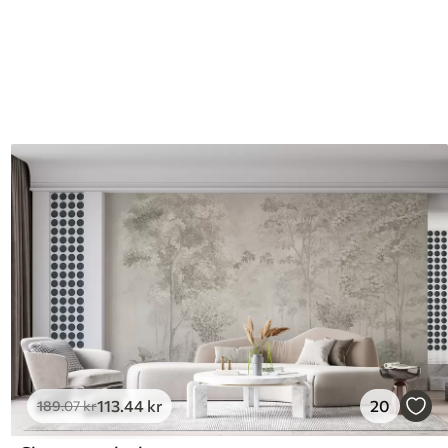
113
.44
kr
20
189
.07
kr