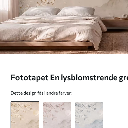
Fototapet En lysblomstrende gre
solen Nr. w05695
Dette design fås i andre farver: