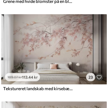
Grene med hvide blomster på en blød beige baggrund
113
.44
kr
23
189
.07
kr
Tekstureret landskab med kirsebærblomstgren, lyserøde blade, blød, tåget baggrund