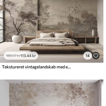
113
.44
kr
14
189
.07
kr
Tekstureret vintagelandskab med et træ nær en flod og en overskyet himmel, naturkunst i sepiatoner