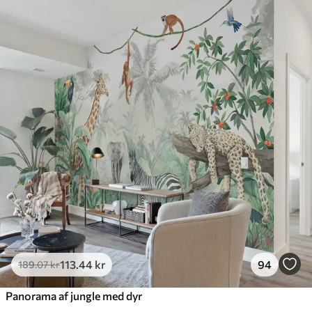
Standard
385
.83
231
.50
kr
/m²
Premium
448
.33
269
.00
kr
/m²
Premium vinyl
516
.67
310
.00
kr
/m²
Peel and Stick
666
.67
400
.00
kr
/m²
113
.44
kr
94
189
.07
kr
Panorama af jungle med dyr