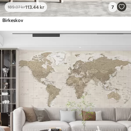
113
.44
kr
7
189
.07
kr
Birkeskov