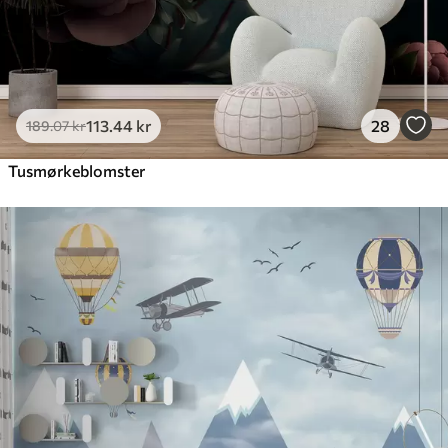
113
.44
kr
28
189
.07
kr
Tusmørkeblomster