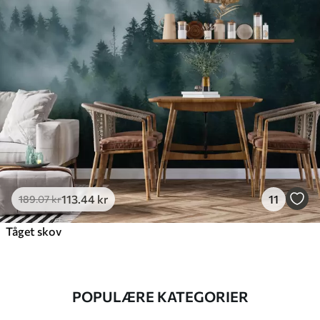
113
.44
kr
11
189
.07
kr
Tåget skov
POPULÆRE KATEGORIER