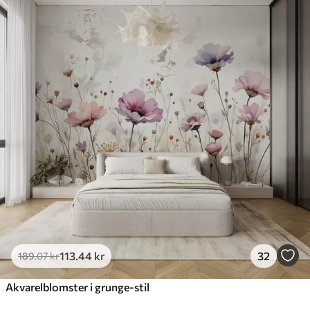
113
.44
kr
32
189
.07
kr
Akvarelblomster i grunge-stil