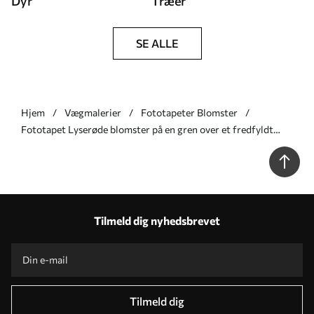
Dyr
Træer
SE ALLE
Hjem
Vægmalerier
Fototapeter Blomster
Fototapet Lyserøde blomster på en gren over et fredfyldt
bjerglandskab Nr. w05695v1
Tilmeld dig nyhedsbrevet
Tilmeld dig