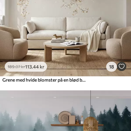
113
.44
kr
18
189
.07
kr
Grene med hvide blomster på en blød beige baggrund