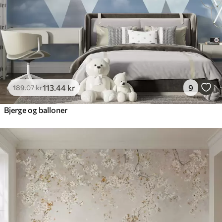
113
.44
kr
9
189
.07
kr
Bjerge og balloner