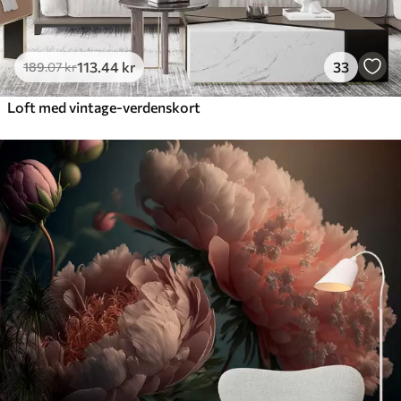
113
.44
kr
33
189
.07
kr
Loft med vintage-verdenskort