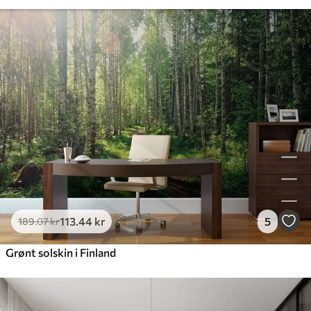
113
.44
kr
5
189
.07
kr
Grønt solskin i Finland