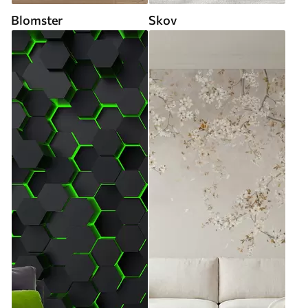
Blomster
Skov