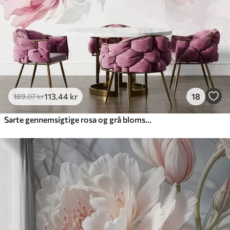
113
.44
kr
18
189
.07
kr
Sarte gennemsigtige rosa og grå blomster med bløde, slørede kronblade på hvid baggrund