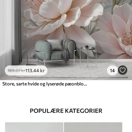
113
.44
kr
14
189
.07
kr
Store, sarte hvide og lyserøde pæonblomster med bløde, luftige kronblade mod en sløret grå baggrund
POPULÆRE KATEGORIER