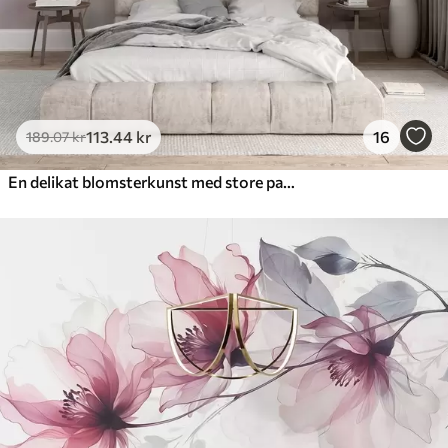
113
.44
kr
16
189
.07
kr
En delikat blomsterkunst med store pastelfarvede blomster med gennemskinnelige kronblade, bløde stilke og en blid diffus baggrund