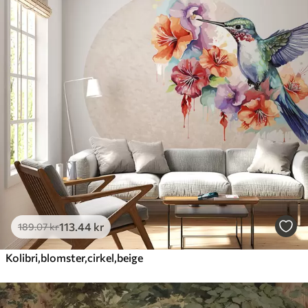
113
.44
kr
189
.07
kr
Kolibri,blomster,cirkel,beige