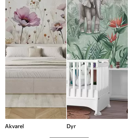
Akvarel
Dyr