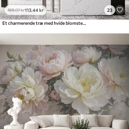
113
.44
kr
23
189
.07
kr
Et charmerende træ med hvide blomster på baggrund af skyer i en interessant stil i sarte varme farver