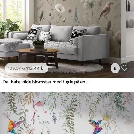
Premium vinyl
516
.67
310
.00
kr
/m²
Peel and Stick
666
.67
400
.00
kr
/m²
113
.44
kr
8
189
.07
kr
Delikate vilde blomster med fugle på en beige baggrund