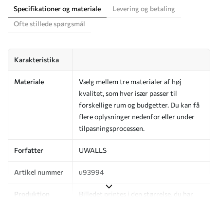
Specifikationer og materiale
Levering og betaling
Ofte stillede spørgsmål
Karakteristika
Materiale
Vælg mellem tre materialer af høj
kvalitet, som hver især passer til
forskellige rum og budgetter. Du kan få
flere oplysninger nedenfor eller under
tilpasningsprocessen.
Forfatter
UWALLS
Artikel nummer
u93994
Produktion
Billedet printes i den størrelse, du har
angivet, og skæres i identiske strimler
med en bredde på op til 50 cm.