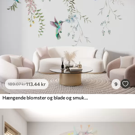
113
.44
kr
9
189
.07
kr
Hængende blomster og blade og smukke kolibrier