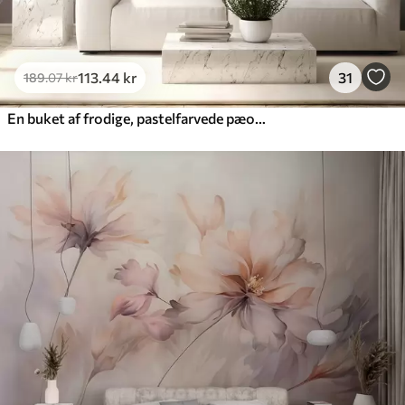
113
.44
kr
31
189
.07
kr
En buket af frodige, pastelfarvede pæoner og andre blomster på en blød, sløret baggrund