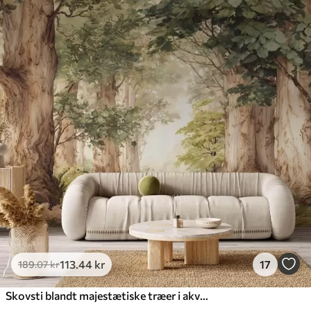
113
.44
kr
17
189
.07
kr
Skovsti blandt majestætiske træer i akvarelstil