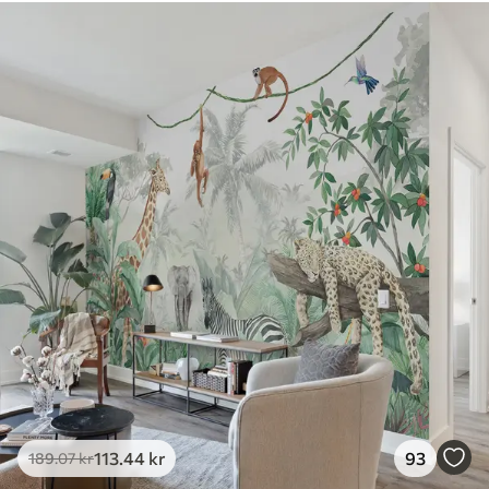
Tilgængelige materialer
Standard
385
.83
231
.50
kr
/m²
Premium
448
.33
269
.00
kr
/m²
Premium vinyl
516
.67
310
.00
kr
/m²
Peel and Stick
666
.67
400
.00
kr
/m²
113
.44
kr
93
189
.07
kr