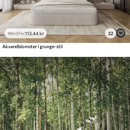
113
.44
kr
32
189
.07
kr
Akvarelblomster i grunge-stil