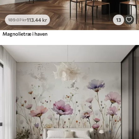
113
.44
kr
13
189
.07
kr
Magnolietræ i haven