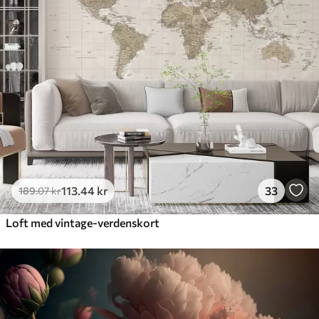
113
.44
kr
33
189
.07
kr
Loft med vintage-verdenskort