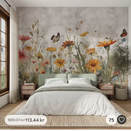
113
.44
kr
75
189
.07
kr