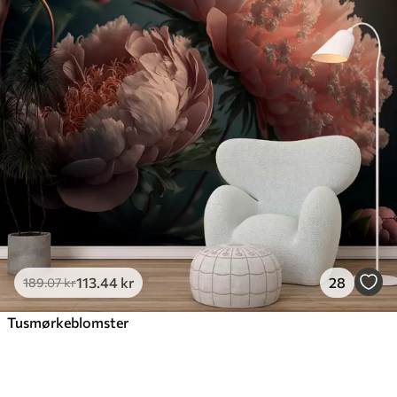
113
.44
kr
28
189
.07
kr
Tusmørkeblomster