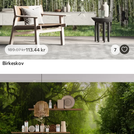
113
.44
kr
7
189
.07
kr
Birkeskov