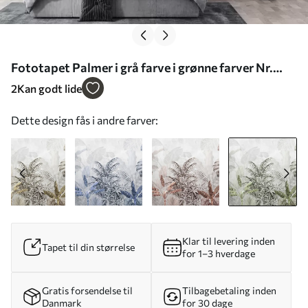
Fototapet Palmer i grå farve i grønne farver Nr.
u71284v3
2
Kan godt lide
Dette design fås i andre farver:
Klar til levering inden
Tapet til din størrelse
for 1–3 hverdage
Gratis forsendelse til
Tilbagebetaling inden
Danmark
for 30 dage