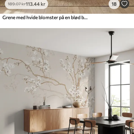
113
.44
kr
18
189
.07
kr
Grene med hvide blomster på en blød beige baggrund