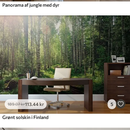
Panorama af jungle med dyr
113
.44
kr
5
189
.07
kr
Grønt solskin i Finland