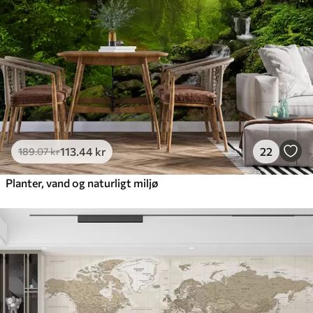
113
.44
kr
22
189
.07
kr
Planter, vand og naturligt miljø