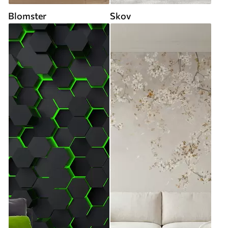
Blomster
Skov