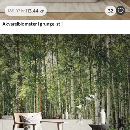
113
.44
kr
32
189
.07
kr
Akvarelblomster i grunge-stil