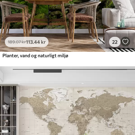
113
.44
kr
22
189
.07
kr
Planter, vand og naturligt miljø