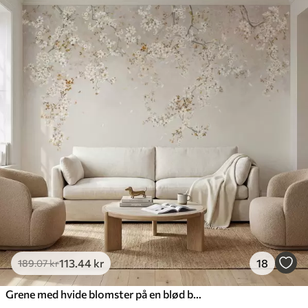
113
.44
kr
18
189
.07
kr
Grene med hvide blomster på en blød beige baggrund