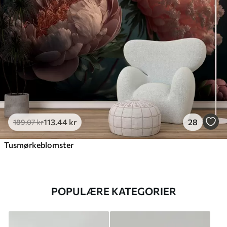
113
.44
kr
28
189
.07
kr
Tusmørkeblomster
POPULÆRE KATEGORIER