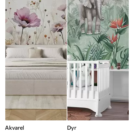
Akvarel
Dyr