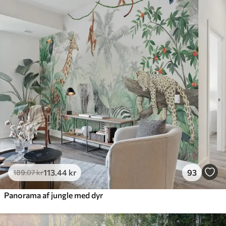
Standard
385
.83
231
.50
kr
/m²
Premium
448
.33
269
.00
kr
/m²
Premium vinyl
516
.67
310
.00
kr
/m²
Peel and Stick
666
.67
400
.00
kr
/m²
113
.44
kr
93
189
.07
kr
Panorama af jungle med dyr