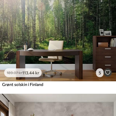
113
.44
kr
5
189
.07
kr
Grønt solskin i Finland