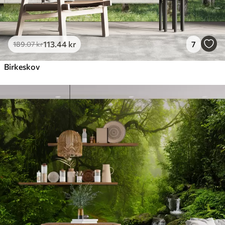
113
.44
kr
7
189
.07
kr
Birkeskov