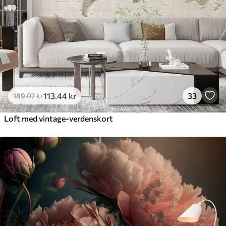
113
.44
kr
33
189
.07
kr
Loft med vintage-verdenskort