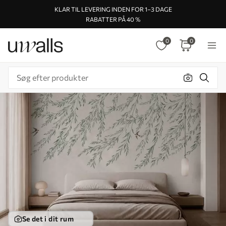
KLAR TIL LEVERING INDEN FOR 1–3 DAGE
RABATTER PÅ 40 %
0
0
Se det i dit rum