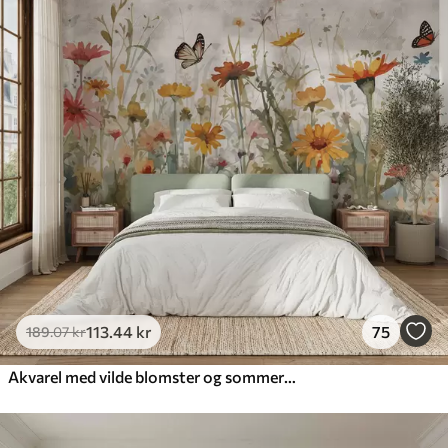
113
.44
kr
75
189
.07
kr
Akvarel med vilde blomster og sommerfugle