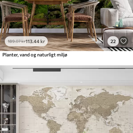
113
.44
kr
22
189
.07
kr
Planter, vand og naturligt miljø