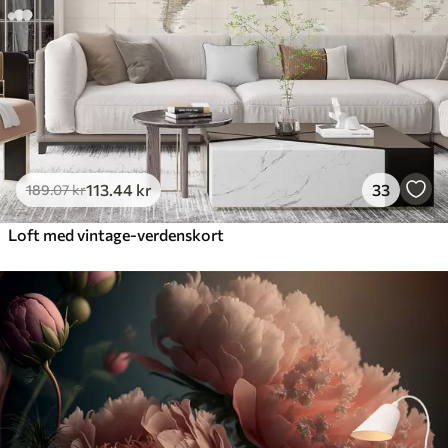
113
.44
kr
33
189
.07
kr
Loft med vintage-verdenskort