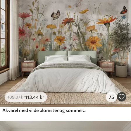
113
.44
kr
75
189
.07
kr
Akvarel med vilde blomster og sommerfugle