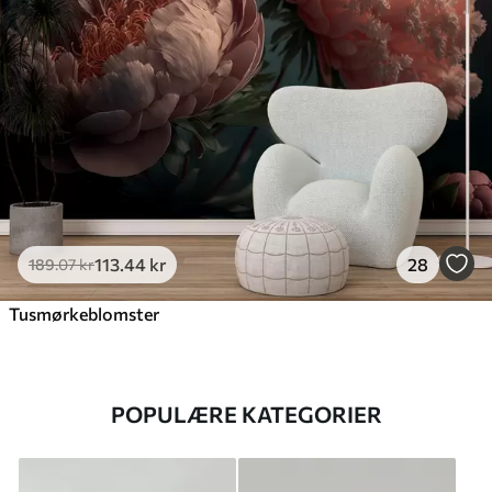
113
.44
kr
28
189
.07
kr
Tusmørkeblomster
POPULÆRE KATEGORIER