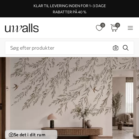
KLAR TIL LEVERING INDEN FOR 1–3 DAGE
RABATTER PÅ 40 %
0
0
Se det i dit rum