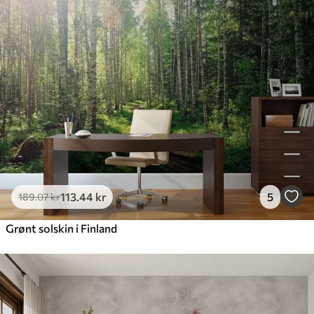
113
.44
kr
5
189
.07
kr
Grønt solskin i Finland