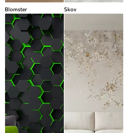
Blomster
Skov