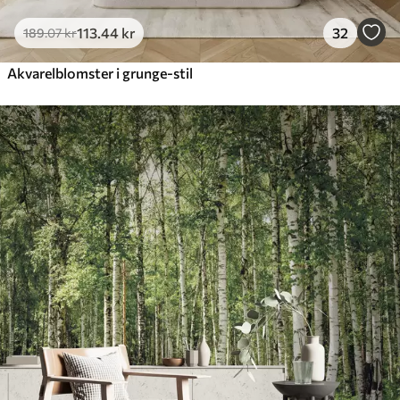
113
.44
kr
32
189
.07
kr
Akvarelblomster i grunge-stil