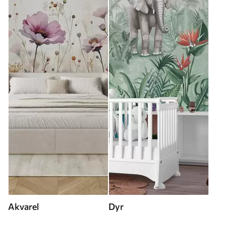
Akvarel
Dyr