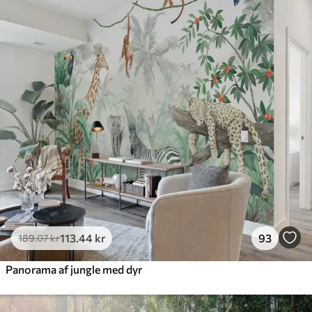
Standard
385
.83
231
.50
kr
/m²
Premium
448
.33
269
.00
kr
/m²
Premium vinyl
516
.67
310
.00
kr
/m²
Peel and Stick
666
.67
400
.00
kr
/m²
113
.44
kr
93
189
.07
kr
Panorama af jungle med dyr