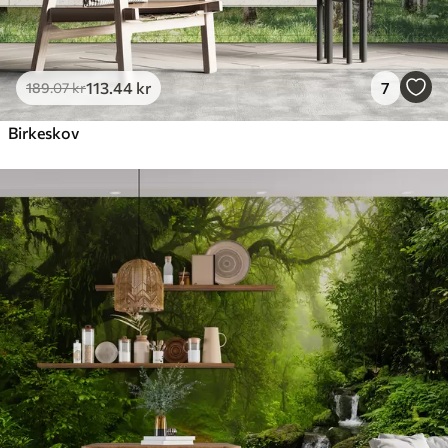
113
.44
kr
7
189
.07
kr
Birkeskov