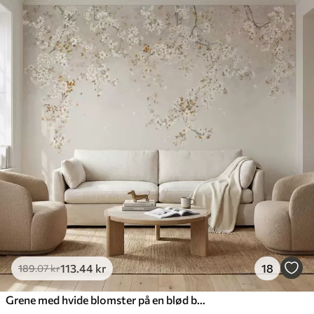
113
.44
kr
18
189
.07
kr
Grene med hvide blomster på en blød beige baggrund