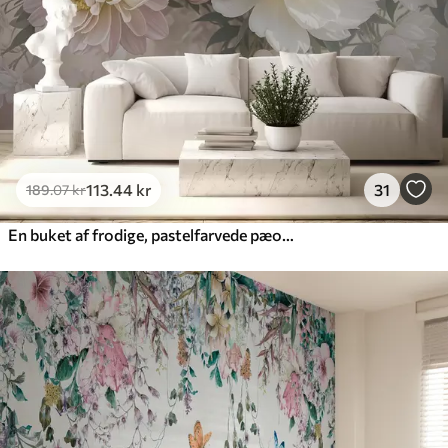
Premium vinyl
516
.67
310
.00
kr
/m²
Peel and Stick
666
.67
400
.00
kr
/m²
113
.44
kr
31
189
.07
kr
En buket af frodige, pastelfarvede pæoner og andre blomster på en blød, sløret baggrund