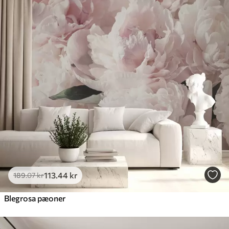
113
.44
kr
189
.07
kr
Blegrosa pæoner