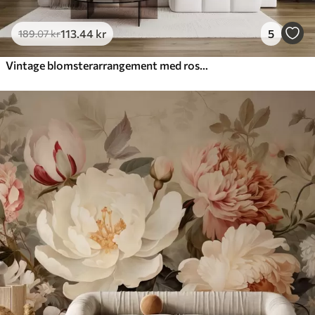
113
.44
kr
5
189
.07
kr
Vintage blomsterarrangement med roser, pæoner og andre blomster med struktur og blade på en lys baggrund