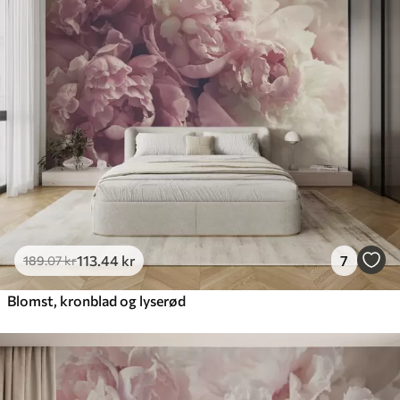
113
.44
kr
7
189
.07
kr
Blomst, kronblad og lyserød