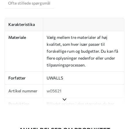
Ofte stillede spørgsmål
Karakteristika
Materiale
Vælg mellem tre materialer af høj
kvalitet, som hver især passer til
forskellige rum og budgetter. Du kan få
flere oplysninger nedenfor eller under
tilpasningsprocessen.
Forfatter
UWALLS
Artikel nummer
w05621
Produktion
Billedet printes i den størrelse, du har
angivet, og skæres i identiske strimler
med en bredde på op til 50 cm.