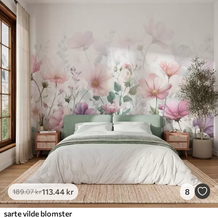
113
.44
kr
8
189
.07
kr
sarte vilde blomster