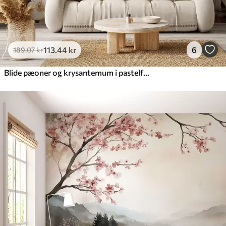
113
.44
kr
6
189
.07
kr
Blide pæoner og krysantemum i pastelfarver