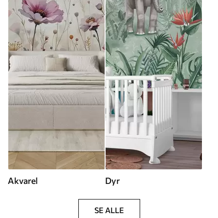
Akvarel
Dyr
SE ALLE