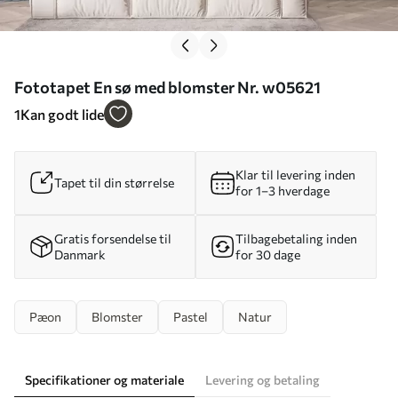
Fototapet En sø med blomster Nr. w05621
1
Kan godt lide
Klar til levering inden
Tapet til din størrelse
for 1–3 hverdage
Gratis forsendelse til
Tilbagebetaling inden
Danmark
for 30 dage
Pæon
Blomster
Pastel
Natur
Specifikationer og materiale
Levering og betaling