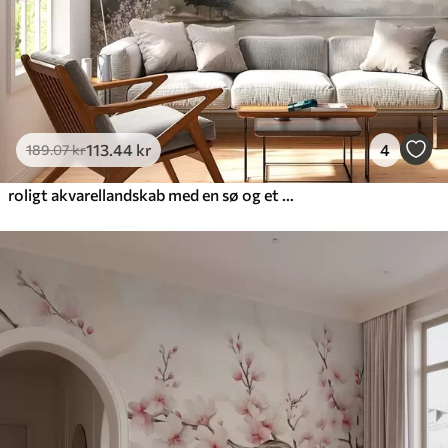
113
.44
kr
4
189
.07
kr
roligt akvarellandskab med en sø og et blomstrende træ