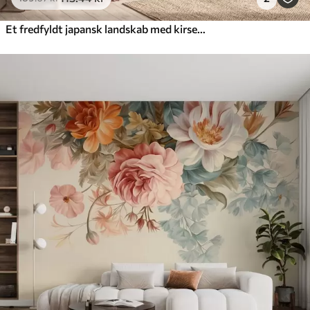
Et fredfyldt japansk landskab med kirsebærblomster og en bjergsø ved solopgang