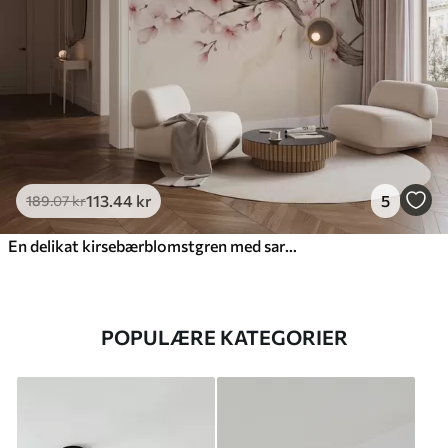
113
.44
kr
5
189
.07
kr
En delikat kirsebærblomstgren med sartrosa blomster på en lys baggrund
POPULÆRE KATEGORIER