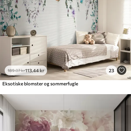
113
.44
kr
23
189
.07
kr
Eksotiske blomster og sommerfugle