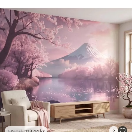
113
.44
kr
2
189
.07
kr