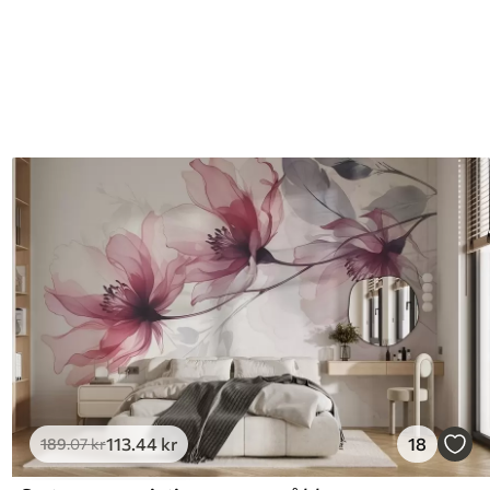
113
.44
kr
18
189
.07
kr