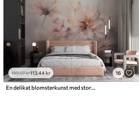
113
.44
kr
16
189
.07
kr
En delikat blomsterkunst med store pastelfarvede blomster med gennemskinnelige kronblade, bløde stilke og en blid diffus baggrund