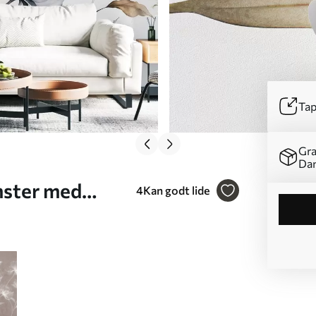
Tap
Gra
Da
mster med
4
Kan godt lide
de på lange,