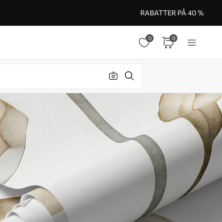
RABATTER PÅ 40 %
0
0