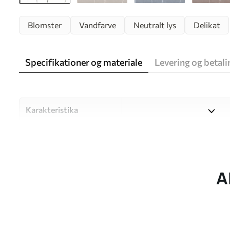
Blomster
Vandfarve
Neutralt lys
Delikat
Specifikationer og materiale
Levering og betali
Karakteristika
Materiale
Vælg mellem tre materialer af
forskellige rum og budgetter
under tilpasningsprocessen.
A
Forfatter
UWALLS
Artikel nummer
w05579