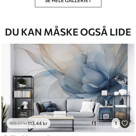
SE HELE GALLERIET
lse, du har angivet, og skæres i identiske
 til 50 cm.
g/eller tapetklæber.
DU KAN MÅSKE OGSÅ LIDE
tigt med en blød svamp. Tapeter med lakfinish
emium
8
.33
269
.00
kr
/m²
113
.44
kr
1
l and Stick
189
.07
kr
6
.67
400
.00
kr
/m²