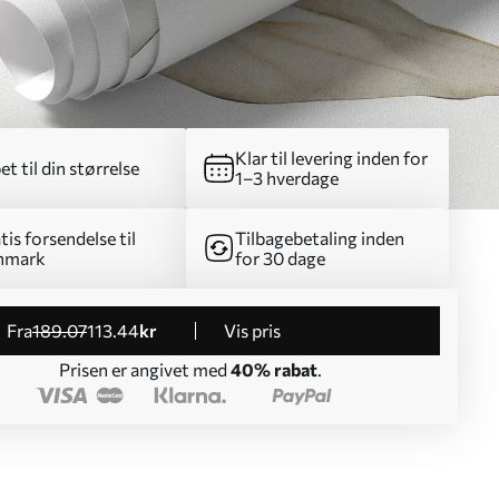
Klar til levering inden for
et til din størrelse
1–3 hverdage
tis forsendelse til
Tilbagebetaling inden
nmark
for 30 dage
fra
189
.07
113
.44
kr
Vis pris
Prisen er angivet med
40% rabat
.