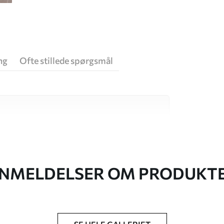
ng
Ofte stillede spørgsmål
 høj kvalitet, som hver især passer til
. Du kan få flere oplysninger nedenfor eller
NMELDELSER OM PRODUKT