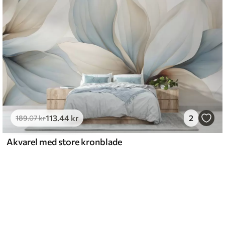
113
.44
kr
2
189
.07
kr
Akvarel med store kronblade