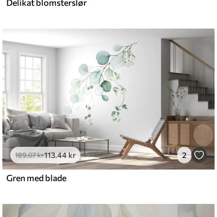
Delikat blomsterslør
113
.44
kr
2
189
.07
kr
Gren med blade