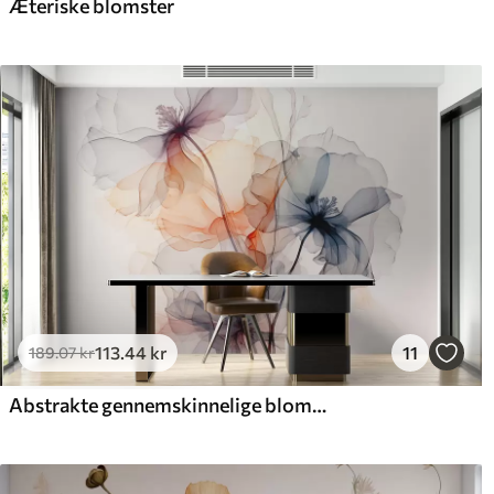
Æteriske blomster
113
.44
kr
11
189
.07
kr
Abstrakte gennemskinnelige blomster flydende akvarel