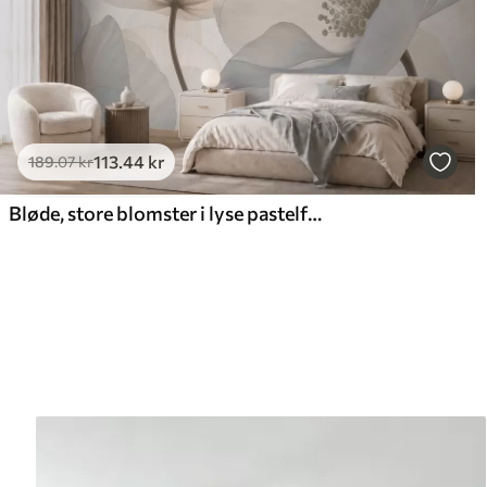
113
.44
kr
189
.07
kr
Bløde, store blomster i lyse pastelfarver