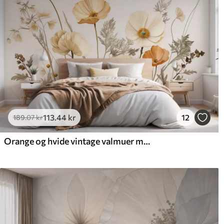
113
.44
kr
12
189
.07
kr
Orange og hvide vintage valmuer med tynde stængler og blade, lys beige baggrund, akvarel-stil