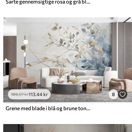
Sarte gennemsigtige rosa og grå blomster med bløde, slørede kronblade på hvid baggrund
113
.44
kr
8
189
.07
kr
Grene med blade i blå og brune toner, lys baggrund, blød og delikat, akvarel-stil