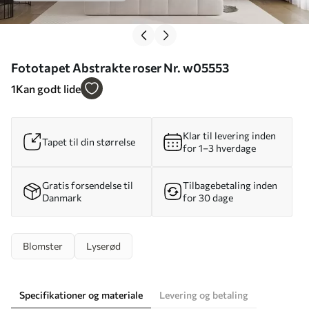
Fototapet Abstrakte roser Nr. w05553
1
Kan godt lide
Klar til levering inden
Tapet til din størrelse
for 1–3 hverdage
Gratis forsendelse til
Tilbagebetaling inden
Danmark
for 30 dage
Blomster
Lyserød
Specifikationer og materiale
Levering og betaling