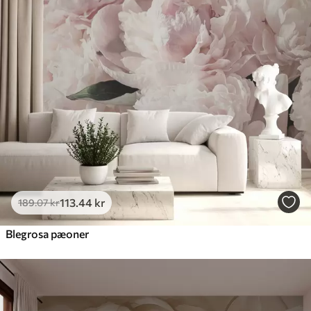
113
.44
kr
189
.07
kr
Blegrosa pæoner