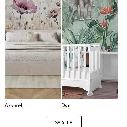
Akvarel
Dyr
SE ALLE