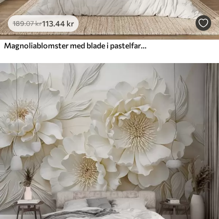
113
.44
kr
189
.07
kr
Magnoliablomster med blade i pastelfarver, hvid, lyserød og grøn, bløde, delikate, akvarelstil