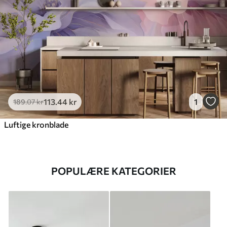
113
.44
kr
1
189
.07
kr
Luftige kronblade
POPULÆRE KATEGORIER