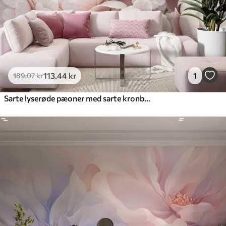
113
.44
kr
1
189
.07
kr
Sarte lyserøde pæoner med sarte kronblade mod en let struktureret vintagebaggrund