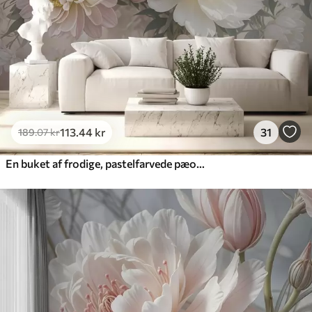
Premium vinyl
516
.67
310
.00
kr
/m²
Peel and Stick
666
.67
400
.00
kr
/m²
113
.44
kr
31
189
.07
kr
En buket af frodige, pastelfarvede pæoner og andre blomster på en blød, sløret baggrund