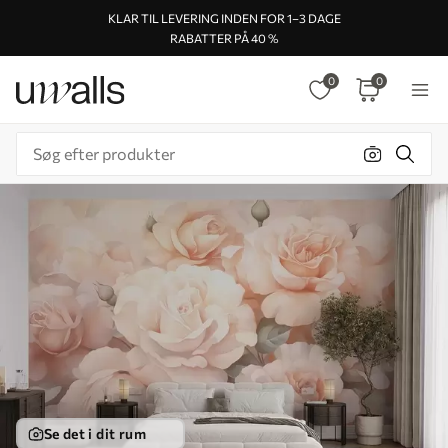
KLAR TIL LEVERING INDEN FOR 1–3 DAGE
RABATTER PÅ 40 %
0
0
Se det i dit rum