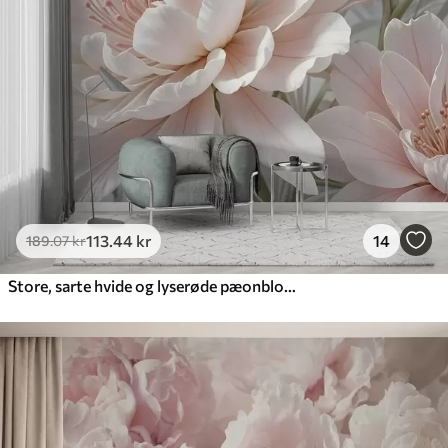
113
.44
kr
14
189
.07
kr
Store, sarte hvide og lyserøde pæonblomster med bløde, luftige kronblade mod en sløret grå baggrund