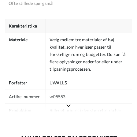
Ofte stillede spørgsmål
Karakteristika
Materiale
Vælg mellem tre materialer af høj
kvalitet, som hver især passer til
forskellige rum og budgetter. Du kan få
flere oplysninger nedenfor eller under
tilpasningsprocessen.
Forfatter
UWALLS
Artikel nummer
w05553
Produktion
Billedet printes i den størrelse, du har
angivet, og skæres i identiske strimler
med en bredde på op til 50 cm.