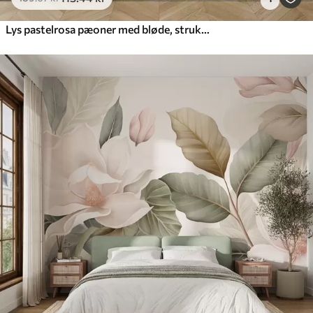
Lys pastelrosa pæoner med bløde, strukturerede, delikate kronblade, arrangeret tæt sammen, hvilket skaber en tæt blomsterkunst, blød belysning