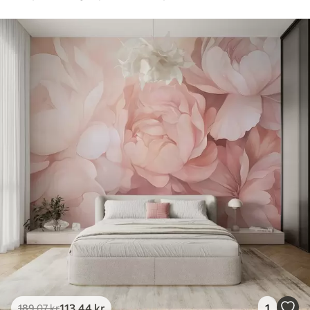
113
.44
kr
1
189
.07
kr