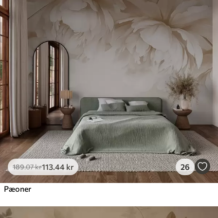
113
.44
kr
26
189
.07
kr
Pæoner