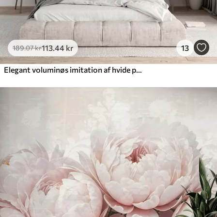
113
.44
kr
13
189
.07
kr
Elegant voluminøs imitation af hvide pæonblomster med bløde kronblade og pastelgule centre, mod en lys baggrund