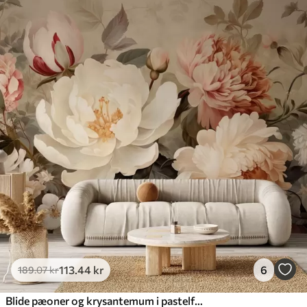
113
.44
kr
6
189
.07
kr
Blide pæoner og krysantemum i pastelfarver