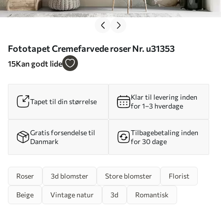
Fototapet Cremefarvede roser Nr. u31353
15
Kan godt lide
Klar til levering inden
Tapet til din størrelse
for 1–3 hverdage
Gratis forsendelse til
Tilbagebetaling inden
Danmark
for 30 dage
Roser
3d blomster
Store blomster
Florist
Beige
Vintage natur
3d
Romantisk