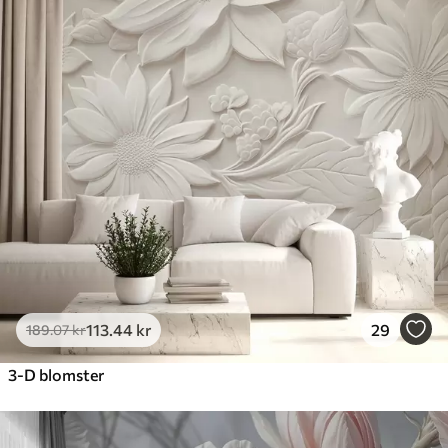
113
.44
kr
29
189
.07
kr
3-D blomster