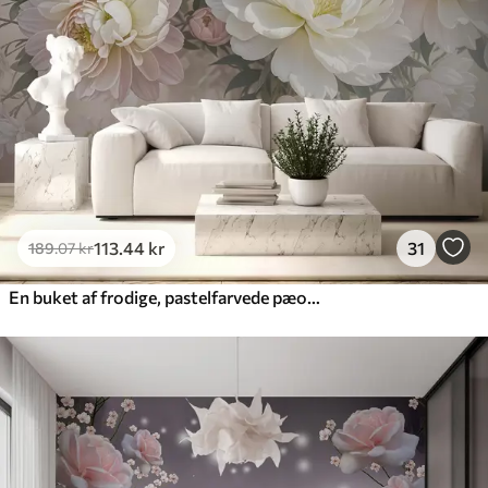
Premium vinyl
516
.67
310
.00
kr
/m²
Peel and Stick
666
.67
400
.00
kr
/m²
113
.44
kr
31
189
.07
kr
En buket af frodige, pastelfarvede pæoner og andre blomster på en blød, sløret baggrund