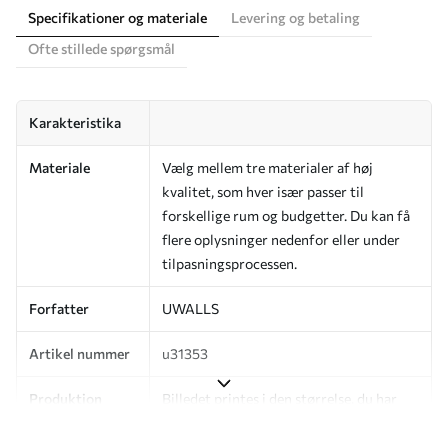
Specifikationer og materiale
Levering og betaling
Ofte stillede spørgsmål
Karakteristika
Materiale
Vælg mellem tre materialer af høj
kvalitet, som hver især passer til
forskellige rum og budgetter. Du kan få
flere oplysninger nedenfor eller under
tilpasningsprocessen.
Forfatter
UWALLS
Artikel nummer
u31353
Produktion
Billedet printes i den størrelse, du har
angivet, og skæres i identiske strimler
med en bredde på op til 50 cm.