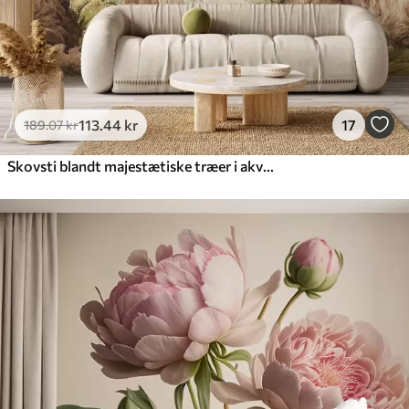
113
.44
kr
17
189
.07
kr
Skovsti blandt majestætiske træer i akvarelstil