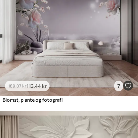
113
.44
kr
7
189
.07
kr
Blomst, plante og fotografi