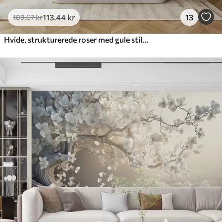
113
.44
kr
13
189
.07
kr
Hvide, strukturerede roser med gule stilke og blade, blød belysning, lys baggrund med slørede blomsterformer