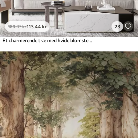
113
.44
kr
23
189
.07
kr
Et charmerende træ med hvide blomster på baggrund af skyer i en interessant stil i sarte varme farver