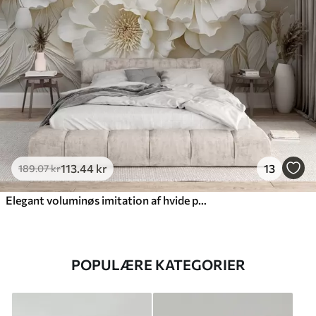
113
.44
kr
13
189
.07
kr
Elegant voluminøs imitation af hvide pæonblomster med bløde kronblade og pastelgule centre, mod en lys baggrund
POPULÆRE KATEGORIER