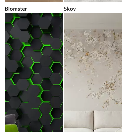
Blomster
Skov