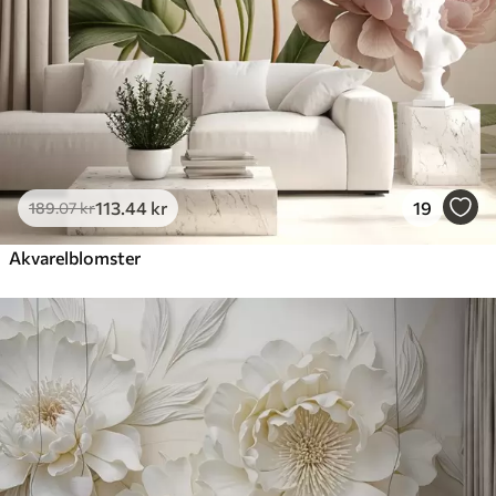
113
.44
kr
19
189
.07
kr
Akvarelblomster