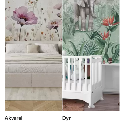
Akvarel
Dyr