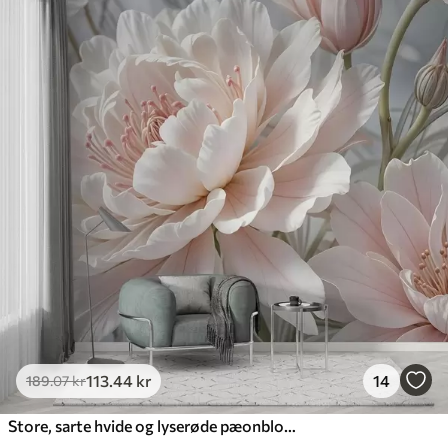
113
.44
kr
14
189
.07
kr
Store, sarte hvide og lyserøde pæonblomster med bløde, luftige kronblade mod en sløret grå baggrund