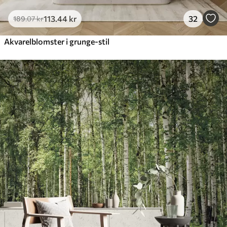
113
.44
kr
32
189
.07
kr
Akvarelblomster i grunge-stil