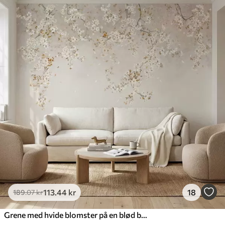
113
.44
kr
18
189
.07
kr
Grene med hvide blomster på en blød beige baggrund