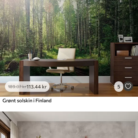
113
.44
kr
5
189
.07
kr
Grønt solskin i Finland