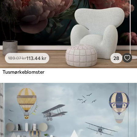
113
.44
kr
28
189
.07
kr
Tusmørkeblomster