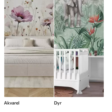
Akvarel
Dyr