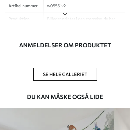
Artikel nummer
w05551v2
Produktion
Billedet printes i den størrelse, du har
angivet, og skæres i identiske strimler
med en bredde på op til 50 cm.
ANMELDELSER OM PRODUKTET
Derudover
Du kan tilføje en lakering og/eller
tapetklæber.
Rengøring
Tapetet kan rengøres forsigtigt med en
blød svamp. Tapeter med lakfinish kan
SE HELE GALLERIET
rengøres med vand.
Anvendelsesmetode
Problemfri anvendelse
DU KAN MÅSKE OGSÅ LIDE
Tilgængelige materialer
Standard