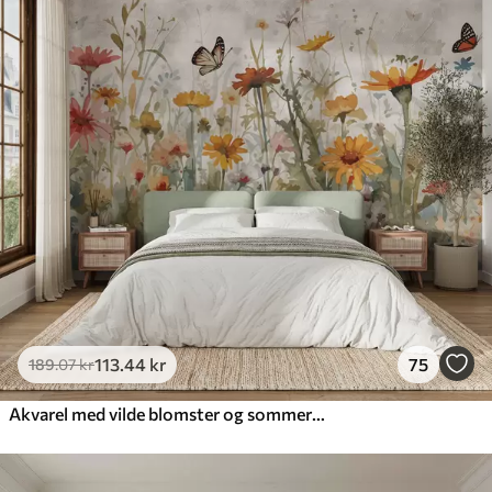
113
.44
kr
75
189
.07
kr
Akvarel med vilde blomster og sommerfugle