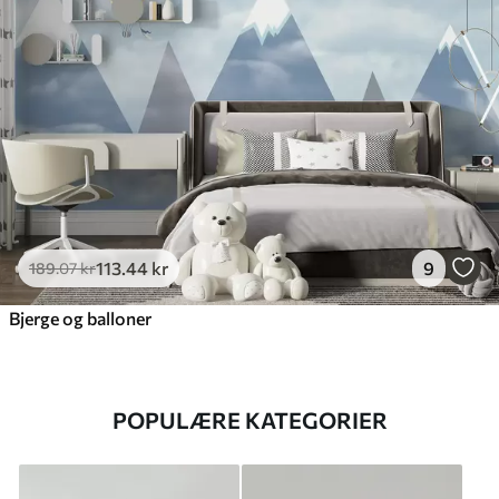
113
.44
kr
9
189
.07
kr
Bjerge og balloner
POPULÆRE KATEGORIER